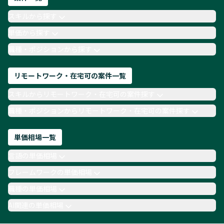
AIエンジニア
Webデザイナー
スキルから探す
月収100万円 業務委託
COBOL
Ruby
単価から探す
TypeScript
Laravel
AWS
職種・ポジションから探す
リモートワーク・在宅可の案件一覧
スキルからリモートワーク・在宅可の案件探す
職種・ポジションからリモートワーク・在宅可の案件探す
単価相場一覧
言語の単価相場
フレームワークの単価相場
職種の単価相場
AI関連の単価相場