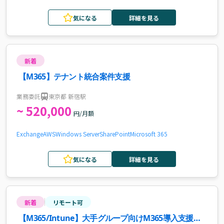
気になる
詳細を見る
新着
【M365】テナント統合案件支援
業務委託
東京都 新宿駅
~ 520,000
円/月額
Exchange
AWS
Windows Server
SharePoint
Microsoft 365
気になる
詳細を見る
新着
リモート可
【M365/Intune】大手グループ向けM365導入支援案