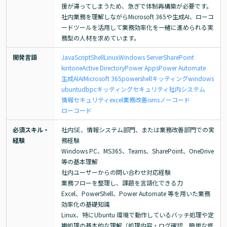
援が滞ってしまうため、急ぎで体制再構築が必要です。

社内業務を理解しながらMicrosoft 365や生成AI、ローコ
ードツールを活用して業務効率化を一緒に進められる実
務型の人材を求めています。
開発言語
JavaScript
Shell
Linux
Windows Server
SharePoint
kintone
Active Directory
Power Apps
Power Automate
生成AI
AI
Microsoft 365
powershell
キッティング
windows
ubuntu
db
pcキッティング
セキュリティ
社内システム
情報セキュリティ
excel
業務改善
isms
ノーコード
ローコード
必須スキル・
社内SE、情報システム部門、または業務改善部門での実
経験
務経験

Windows PC、MS365、Teams、SharePoint、OneDrive 
等の基本理解

社内ユーザーからの問い合わせ対応経験

業務フローを整理し、課題を言語化できる力

Excel、PowerShell、Power Automate 等を用いた業務
効率化の基礎知識

Linux、特にUbuntu 環境で動作しているバッチ処理や定
期処理の基本的な理解（処理内容・ログ確認、簡単な修