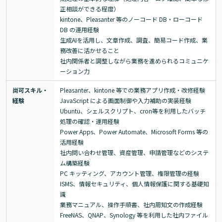
正相談ができる程度）

kintone、Pleasanter 等のノーコード DB・ローコード 
DB の運用経験

生成AIを活用し、文章作成、調査、簡易コード作成、業
務改善に活かせること

社内関係者と調整しながら業務を進められるコミュニケ
ーション力
尚可スキル・
Pleasanter、kintone 等での業務アプリ作成・改修経験

経験
JavaScript による画面制御や入力補助の実装経験

Ubuntu、シェルスクリプト、cron等を利用したバッチ
処理の確認・運用経験

Power Apps、Power Automate、Microsoft Forms 等の
活用経験

社内問い合わせ管理、資産管理、申請管理などのシステ
ム構築経験

PC キッティング、アカウント管理、権限管理の経験

ISMS、情報セキュリティ、個人情報保護に関する基礎知
識

業務マニュアル、操作手順書、社内周知文の作成経験

FreeNAS、QNAP、Synology 等を利用した社内ファイル