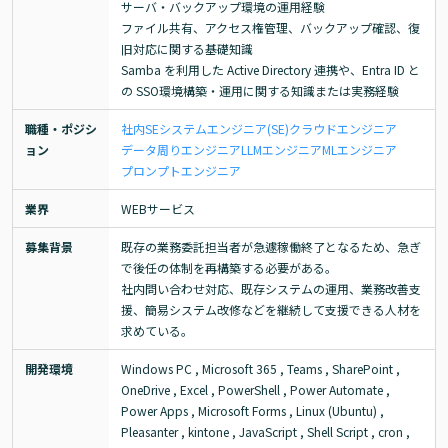
サーバ・バックアップ環境の運用経験

ファイル共有、アクセス権管理、バックアップ確認、復
旧対応に関する基礎知識

Samba を利用した Active Directory 連携や、Entra ID と
の SSO環境構築・運用に関する知識または実務経験
職種・ポジシ
社内SE
システムエンジニア(SE)
クラウドエンジニア
ョン
データ周りエンジニア
LLMエンジニア
MLエンジニア
プロンプトエンジニア
業界
WEBサービス
募集背景
既存の業務委託担当者が急遽稼働終了となるため、急ぎ
で後任の体制を再構築する必要がある。

社内問い合わせ対応、既存システムの運用、業務改善支
援、簡易システム改修などを継続して支援できる人材を
求めている。
開発環境
Windows PC , Microsoft 365 , Teams , SharePoint , 
OneDrive , Excel , PowerShell , Power Automate , 
Power Apps , Microsoft Forms , Linux (Ubuntu) , 
Pleasanter , kintone , JavaScript , Shell Script , cron , 