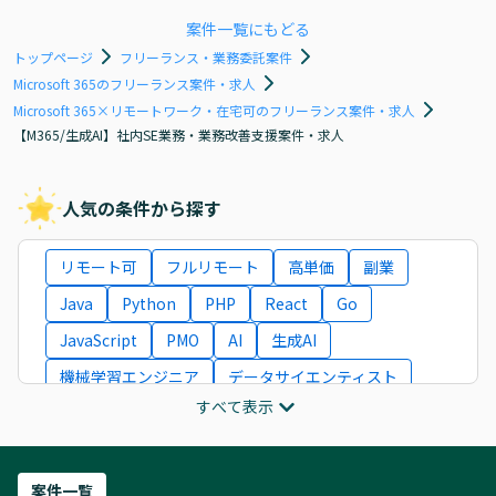
案件一覧にもどる
トップページ
フリーランス・業務委託案件
Microsoft 365のフリーランス案件・求人
Microsoft 365×リモートワーク・在宅可のフリーランス案件・求人
【M365/生成AI】社内SE業務・業務改善支援案件・求人
人気の条件から探す
リモート可
フルリモート
高単価
副業
Java
Python
PHP
React
Go
JavaScript
PMO
AI
生成AI
機械学習エンジニア
データサイエンティスト
すべて表示
インフラエンジニア
ITコンサルタント
フロントエンドエンジニア
ネットワークエンジニア
Webディレクター
案件一覧