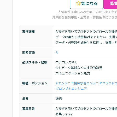
気になる
募
人気案件は申し込みが集中いたしますた
具体的な報酬単価・企業名・労働条件につき
案件詳細
AI技術を用いてプロダクトのグロースを推進
データ収集から改善検討までを行い、支援す
データ・AI基盤の武器化を推進し、提案・
開発言語
AI
必須スキル・経験
コアコンスキル

AIやデータ基盤などの技術的知見

コミュニケーション能力
職種・ポジション
AIエンジニア
機械学習エンジニア
クラウド
プロンプトエンジニア
業界
通信
募集背景
AI技術を用いてプロダクトのグロースを推
募集します。