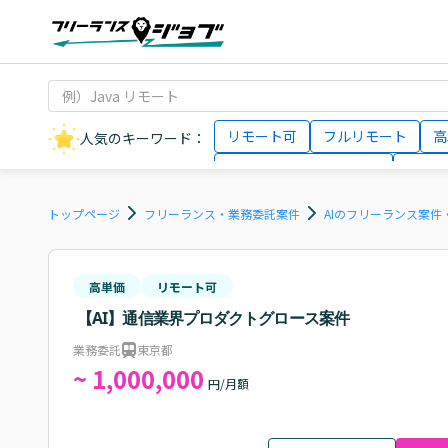
リモート可
フルリモート
高
人気のキーワード：
データサイエンティスト
インフ
AIエンジニア
Webデザイナー
トップページ
フリーランス・業務委託案件
AIのフリーランス案件
高単価
リモート可
【AI】通信業界プロダクトグロース案件
業務委託
東京都
~ 1,000,000
円/月額