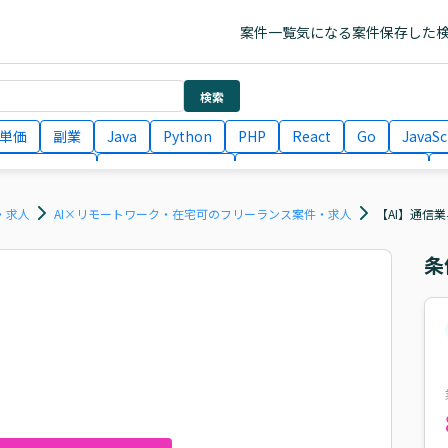
案件一覧
気になる案件
保存した
検索
単価
副業
Java
Python
PHP
React
Go
JavaSc
ラエンジニア
ITコンサルタント
フロントエンドエンジニア
月収100万円 業務委託
COBOL
Ruby
TypeScript
Larav
・求人
AI×リモートワーク・在宅可のフリーランス案件・求人
【AI】通信
条