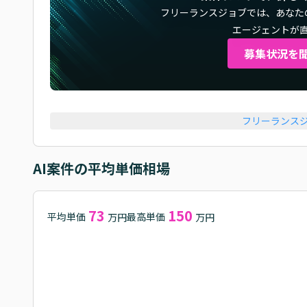
フリーランスジョブでは、
あなた
エージェントが
募集状況を
フリーランス
AI
案件の平均単価相場
73
150
平均単価
最高単価
万円
万円