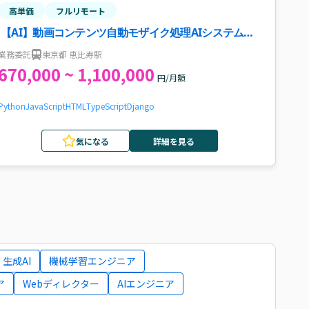
高単価
フルリモート
【AI】動画コンテンツ自動モザイク処理AIシステムの
Webアプリケーション開発・運用案件・求人
業務委託
東京都 恵比寿駅
670,000 ~ 1,100,000
円/月額
Python
JavaScript
HTML
TypeScript
Django
気になる
詳細を見る
生成AI
機械学習エンジニア
ア
Webディレクター
AIエンジニア