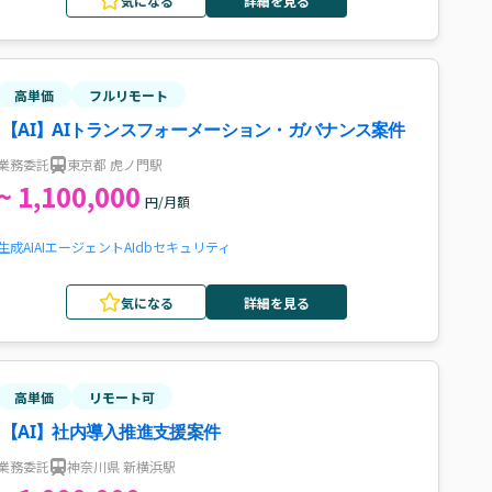
気になる
詳細を見る
高単価
フルリモート
【AI】AIトランスフォーメーション・ガバナンス案件
業務委託
東京都 虎ノ門駅
~ 1,100,000
円/月額
生成AI
AIエージェント
AI
db
セキュリティ
気になる
詳細を見る
高単価
リモート可
【AI】社内導入推進支援案件
業務委託
神奈川県 新横浜駅