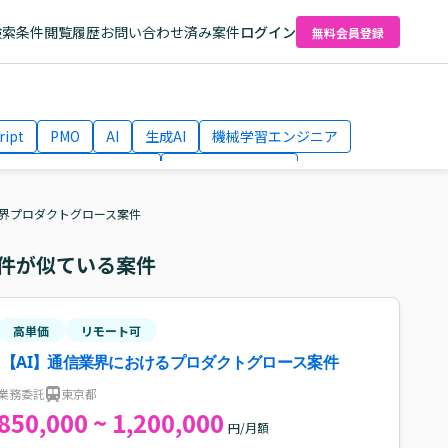
検索条件
閲覧履歴
お問い合わせ済み案件
ログイン
無料会員登録
ript
PMO
AI
生成AI
機械学習エンジニア
ネットワークエンジニア
Webディレクター
el
AWS
業界プロダクトグロース案件
件が似ている案件
高単価
リモート可
【AI】通信業界におけるプロダクトグロース案件
業務委託
東京都
850,000 ~ 1,200,000
円/月額