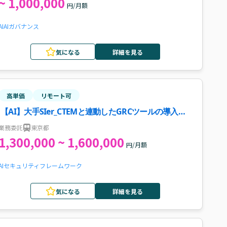
~ 1,000,000
円/月額
AI
AIガバナンス
気になる
詳細を見る
高単価
リモート可
【AI】大手SIer_CTEMと連動したGRCツールの導入と
リスク定量化案件・求人
業務委託
東京都
1,300,000 ~ 1,600,000
円/月額
AI
セキュリティ
フレームワーク
気になる
詳細を見る