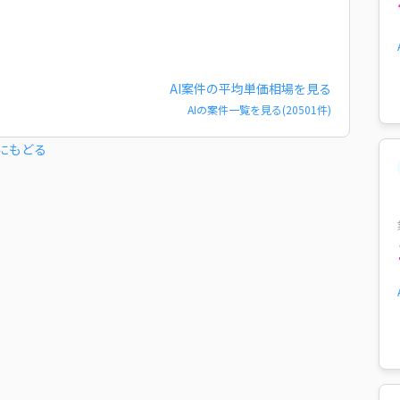
AI
案件の平均単価相場を見る
AI
の案件一覧を見る(
20501
件)
にもどる