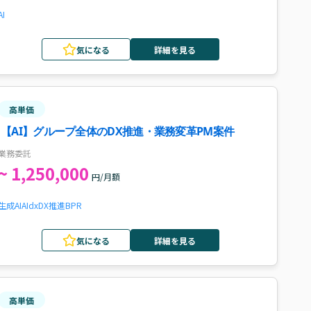
AI
気になる
詳細を見る
高単価
【AI】グループ全体のDX推進・業務変革PM案件
業務委託
~ 1,250,000
円/月額
生成AI
AI
dx
DX推進
BPR
気になる
詳細を見る
高単価