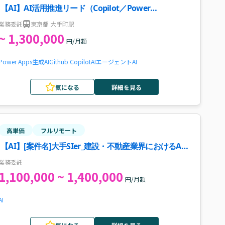
【AI】AI活用推進リード（Copilot／Power
Platform）案件・求人
業務委託
東京都 大手町駅
~ 1,300,000
円/月額
Power Apps
生成AI
Github Copilot
AIエージェント
AI
気になる
詳細を見る
高単価
フルリモート
【AI】[案件名]大手SIer_建設・不動産業界におけるAI
アセット検討・企画推進支援
業務委託
1,100,000 ~ 1,400,000
円/月額
AI