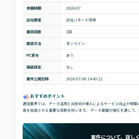
参画時期
2026/07
出社頻度
出社リモート併用
面談回数
2回
商談方法
オンライン
PC貸与
あり
服装規定
なし
案件公開日時
2026/07/06 14:45:22
おすすめポイント
通信業界では、データ活用とAI技術の導入によるサービス向上が喫緊
長を加速させる重要な役割を担います。 データ基盤の強化を通じて
案件について、詳し