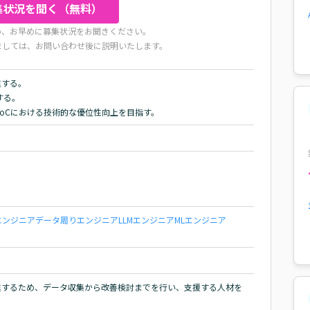
集状況を聞く（無料）
め、お早めに募集状況をお聞きください。
ましては、お問い合わせ後に説明いたします。
する。

る。

PoCにおける技術的な優位性向上を目指す。
エンジニア
データ周りエンジニア
LLMエンジニア
MLエンジニア
進するため、データ収集から改善検討までを行い、支援する人材を