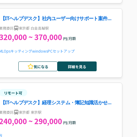
【ITヘルプデスク】社内ユーザー向けサポート案件・
求人
業務委託
東京都 白金高輪駅
320,000 ~ 370,000
円/月額
MLOps
キッティング
windows
PCセットアップ
気になる
詳細を見る
リモート可
【ITヘルプデスク】経理システム・簿記知識活かせる
案件・求人
業務委託
東京都 東京駅
240,000 ~ 290,000
円/月額
AI