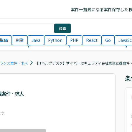
案件一覧
気になる案件
保存した
検索
単価
副業
Java
Python
PHP
React
Go
JavaSc
ラエンジニア
ITコンサルタント
フロントエンドエンジニア
月収100万円 業務委託
COBOL
Ruby
TypeScript
Larav
フリーランス案件・求人
【ITヘルプデスク】サイバーセキュリティ会社業務支援案件
条
援案件・求人
ます