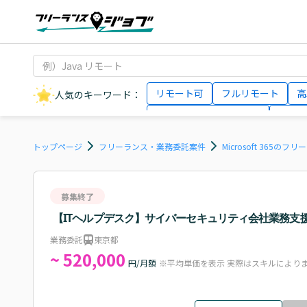
リモート可
フルリモート
高
人気のキーワード：
データサイエンティスト
インフ
AIエンジニア
Webデザイナー
トップページ
フリーランス・業務委託案件
Microsoft 365の
募集終了
【ITヘルプデスク】サイバーセキュリティ会社業務支
業務委託
東京都
~ 520,000
円/月額
※平均単価を表示 実際はスキルにより