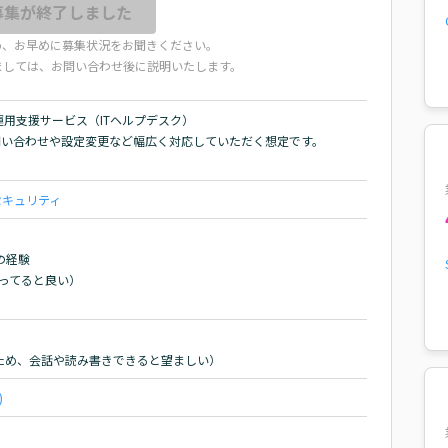
募集が終了しました
め、お早めに募集状況をお聞きください。
ましては、お問い合わせ後に説明いたします。
用支援サービス（ITヘルプデスク）

問い合わせや設定変更など幅広く対応していただく想定です。

セキュリティ


経験

ってると良い）

ため、会話や読み書きできると望ましい）
)