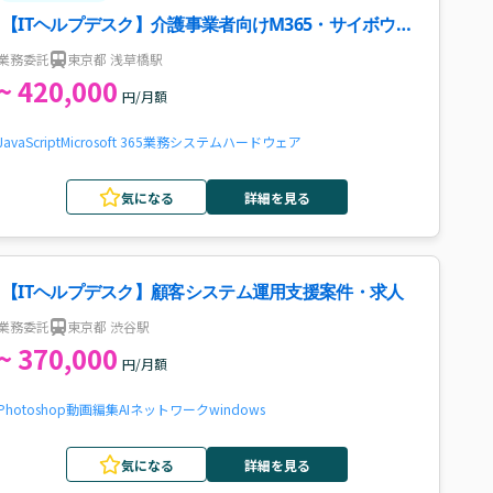
【ITヘルプデスク】介護事業者向けM365・サイボウズ
案件・求人
業務委託
東京都 浅草橋駅
~ 420,000
円/月額
JavaScript
Microsoft 365
業務システム
ハードウェア
気になる
詳細を見る
【ITヘルプデスク】顧客システム運用支援案件・求人
業務委託
東京都 渋谷駅
~ 370,000
円/月額
Photoshop
動画編集
AI
ネットワーク
windows
気になる
詳細を見る