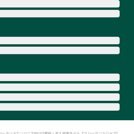
リーランスエンジニア向けIT案件・求人検索サイト【フリーランスジョブ】