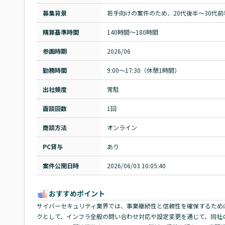
募集背景
若手向けの案件のため、20代後半～30代
精算基準時間
140時間〜180時間
参画時期
2026/06
勤務時間
9:00～17:30（休憩1時間）
出社頻度
常駐
面談回数
1回
商談方法
オンライン
PC貸与
あり
案件公開日時
2026/06/03 10:05:40
おすすめポイント
サイバーセキュリティ業界では、事業継続性と信頼性を確保するために
クとして、インフラ全般の問い合わせ対応や設定変更を通じて、同社