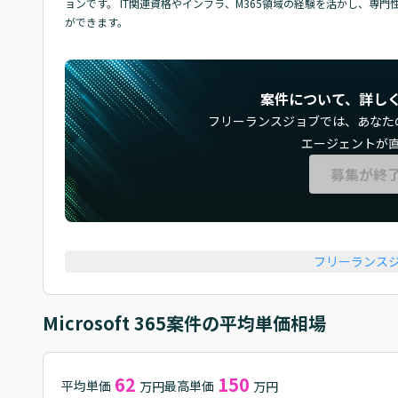
ョンです。 IT関連資格やインフラ、M365領域の経験を活かし、専
ができます。
案件について、詳し
フリーランスジョブでは、
あなた
エージェントが
募集が終
フリーランス
Microsoft 365
案件の平均単価相場
62
150
平均単価
最高単価
万円
万円