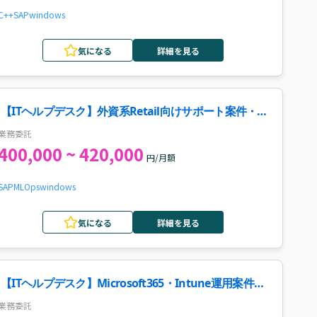
C++
SAP
windows
気になる
詳細を見る
【ITヘルプデスク】外資系Retail向けサポート案件・求
人
業務委託
400,000 ~ 420,000
円/月額
SAP
MLOps
windows
気になる
詳細を見る
【ITヘルプデスク】Microsoft365・Intune運用案件・
求人
業務委託