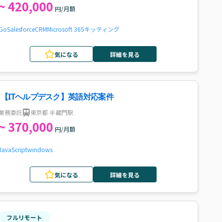
~ 420,000
円/月額
Go
Salesforce
CRM
Microsoft 365
キッティング
気になる
詳細を見る
【ITヘルプデスク】英語対応案件
業務委託
東京都 半蔵門駅
~ 370,000
円/月額
JavaScript
windows
気になる
詳細を見る
フルリモート