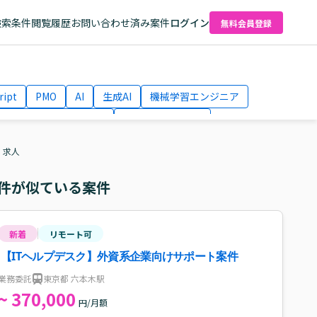
検索条件
閲覧履歴
お問い合わせ済み案件
ログイン
無料会員登録
ript
PMO
AI
生成AI
機械学習エンジニア
ネットワークエンジニア
Webディレクター
el
AWS
・求人
件が似ている案件
新着
リモート可
【ITヘルプデスク】外資系企業向けサポート案件
業務委託
東京都 六本木駅
~ 370,000
円/月額