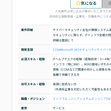
気になる
人気案件は申し込みが集中いたしますた
具体的な報酬単価・企業名・労働条件につき
案件詳細
サイバーセキュリティ会社の情報システム運
セキュリティに限らず、ITインフラ全般の
詳細は面談にて
開発言語
CCNA
Microsoft 365
セキュリティ
サイバー
必須スキル・経験
ITヘルプデスクの経験（経験目安：3～4年）
インフラ（特にNW）、M365領域いずれかの
資格（CCNAなどIT関連の何かしら資格を持
長期で参画できる方
尚可スキル・経験
英語に抵抗ない方

（外資系企業を対応いただく可能性もある
職種・ポジション
インフラエンジニア
システムエンジニア(SE
業界
サービス