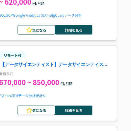
~ 620,000
円/月額
SQL
GCP
Google Analytics (GA4)
BigQuery
データ分析
気になる
詳細を見る
リモート可
【データサイエンティスト】データサイエンティスト
案件
業務委託
670,000 ~ 850,000
円/月額
Python
CRM
データ分析
統計
AI
気になる
詳細を見る