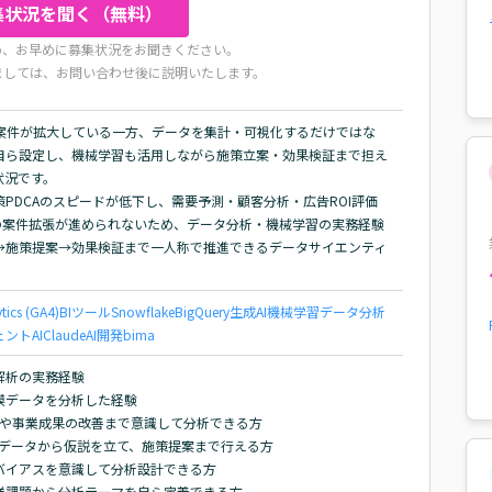
集状況を聞く（無料）
め、お早めに募集状況をお聞きください。
ましては、お問い合わせ後に説明いたします。
援案件が拡大している一方、データを集計・可視化するだけではな
自ら設定し、機械学習も活用しながら施策立案・効果検証まで担え
況です。

PDCAのスピードが低下し、需要予測・顧客分析・広告ROI評価
の案件拡張が進められないため、データ分析・機械学習の実務経験
→施策提案→効果検証まで一人称で推進できるデータサイエンティ
tics (GA4)
BIツール
Snowflake
BigQuery
生成AI
機械学習
データ分析
ェント
AI
Claude
AI開発
bi
ma
解析の実務経験

大規模データを分析した経験

Iや事業成果の改善まで意識して分析できる方

のデータから仮説を立て、施策提案まで行える方

イアスを意識して分析設計できる方

課題から分析テーマを自ら定義できる方
