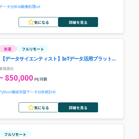
データ分析
AI
画像処理
iot
気になる
詳細を見る
新着
フルリモート
【データサイエンティスト】IoTデータ活用プラットフ
ォーム構築案件
業務委託
~ 850,000
円/月額
Python
機械学習
データ分析
統計
AI
気になる
詳細を見る
フルリモート