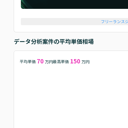
フリーランス
データ分析
案件の平均単価相場
70
150
平均単価
最高単価
万円
万円