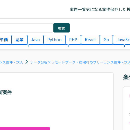
案件一覧
気になる案件
保存した
検索
単価
副業
Java
Python
PHP
React
Go
JavaSc
ラエンジニア
ITコンサルタント
フロントエンドエンジニア
月収100万円 業務委託
COBOL
Ruby
TypeScript
Larav
ンス案件・求人
データ分析×リモートワーク・在宅可のフリーランス案件・求
条
析案件