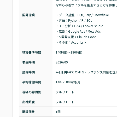
ながら改善サイクルを推進できる方を募集
開発環境
・データ基盤：BigQuery / Snowflake

・言語：Python / R / SQL

・BI・分析：GA4 / Looker Studio

・広告：Google Ads / Meta Ads

・AI開発支援：Claude Code

・その他：ActionLink
精算基準時間
140時間〜180時間
参画時期
2026/09
勤務時間
平日日中帯でのMTG・レスポンス対応を想
平均稼働時間
140〜180時間/月
現場の雰囲気
フルリモート
出社頻度
フルリモート
面談回数
1回