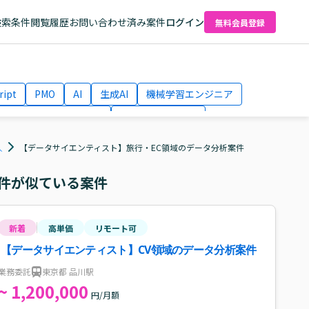
検索条件
閲覧履歴
お問い合わせ済み案件
ログイン
無料会員登録
ript
PMO
AI
生成AI
機械学習エンジニア
ネットワークエンジニア
Webディレクター
el
AWS
人
【データサイエンティスト】旅行・EC領域のデータ分析案件
件が似ている案件
新着
高単価
リモート可
【データサイエンティスト】CV領域のデータ分析案件
業務委託
東京都 品川駅
~ 1,200,000
円/月額