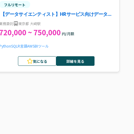
フルリモート
【データサイエンティスト】HRサービス向けデータア
ナリスト案件
業務委託
東京都 大崎駅
720,000 ~ 750,000
円/月額
Python
SQL
R言語
AWS
BIツール
気になる
詳細を見る