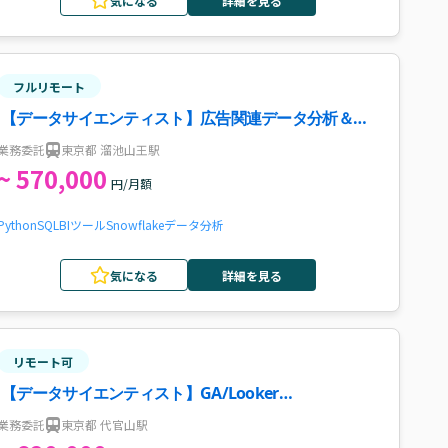
気になる
詳細を見る
フルリモート
【データサイエンティスト】広告関連データ分析＆サ
ービス企画支援案件・求人
業務委託
東京都 溜池山王駅
~ 570,000
円/月額
Python
SQL
BIツール
Snowflake
データ分析
気になる
詳細を見る
リモート可
【データサイエンティスト】GA/Looker
Studio/BigQuery/SQLでの分析・提案案件
業務委託
東京都 代官山駅