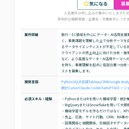
気になる
募
人気案件は申し込みが集中いたしますた
具体的な報酬単価・企業名・労働条件につき
案件詳細
旅行・EC領域を中心にデータ・AI活用支
く、事業課題を理解した上で分析テーマを
るデータサイエンティストが不足している状
クライアントの売上向上に向けた分析・施策
など、より高度なデータ・AI活用テーマへ
を持ち、事業理解を起点に仮説立案→分析
ストを募集します。
開発言語
Python
SQL
R言語
Tableau
CRM
Google Analy
統計
Cursor
Claude Code
ChatGPT
AIエージ
必須スキル・経験
・PythonまたはRを用いた機械学習・統計
・BigQueryまたはSnowflakeを用いて
・機械学習モデルを作るだけではなく、KP
・売上、広告、サイト行動、CRM、MA等
・因果関係と相関関係、交絡因子やデータバ
・クライアントやマーケターと会話し、事業