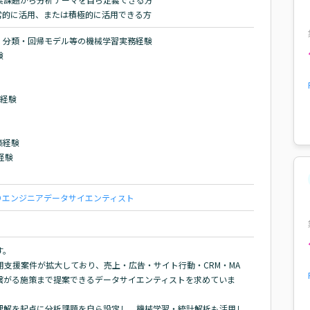
ールを日常的に活用、または積極的に活用できる方
分類・回帰モデル等の機械学習実務経験



経験

経験

経験

りエンジニア
データサイエンティスト
。

活用支援案件が拡大しており、売上・広告・サイト行動・CRM・MA
繋がる施策まで提案できるデータサイエンティストを求めていま
理解を起点に分析課題を自ら設定し、機械学習・統計解析も活用し