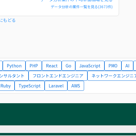
データ分析
の案件一覧を見る(
3673
件)
にもどる
Python
PHP
React
Go
JavaScript
PMO
AI
コンサルタント
フロントエンドエンジニア
ネットワークエンジニ
Ruby
TypeScript
Laravel
AWS