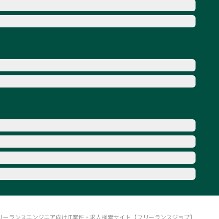
リーランスエンジニア向けIT案件・求人検索サイト【フリーランスジョブ】