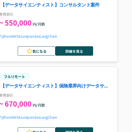
【データサイエンティスト】コンサルタント案件
業務委託
~ 550,000
円/月額
Python
AWS
Azure
pandas
LangChain
気になる
詳細を見る
フルリモート
【データサイエンティスト】保険業界向けデータサイ
エンスコンサルタント案件
業務委託
~ 670,000
円/月額
Python
AWS
Azure
pandas
LangChain