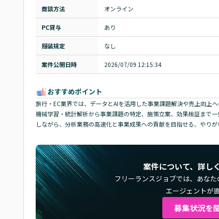
商談方法
オンライン
PC貸与
あり
服装規定
なし
案件公開日時
2026/07/09 12:15:34
おすすめポイント
旅行・EC業界では、データとAIを活用した事業課題解決や売上向上
機械学習・統計解析から事業課題の特定、施策立案、効果検証まで一気
しながら、分析業務の高速化と事業成果への貢献を目指せる、やりが
案件について、詳し
フリーランスジョブでは、
あなた
エージェントが
募集状況を