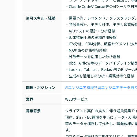
・Claude CodeやCursor等のAIツ
尚可スキル・経験
・需要予測、レコメンド、クラスタリング、
・特徴量設計、モデル評価、モデル改善経験
・A/Bテストの設計・分析経験

・因果推論手法の実務適用経験

・LTV分析、CRM分析、顧客セグメント分析
・MA施策の効果検証経験

・外部データを活用した分析経験

・dbt、Airflow等のデータパイプライン構築
・Looker、Tableau、Redash等のBIツール
・生成AIを活用した分析・業務効率化経験
職種・ポジション
AIエンジニア
機械学習エンジニア
データ周
業界
WEBサービス
募集背景
クライアント案件の拡大に伴う増員募集です
現在、旅行・EC領域を中心にデータ・AI
等のデータを横断して分析し、事業成果に
す。

単なるデータ集計や可視化ではなく、事業