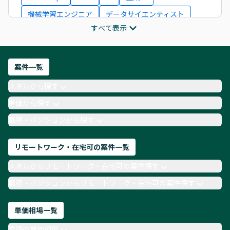
機械学習エンジニア
データサイエンティスト
すべて表示
インフラエンジニア
ITコンサルタント
フロントエンドエンジニア
ネットワークエンジニア
Webディレクター
案件一覧
AIエンジニア
Webデザイナー
スキルから探す
月収100万円 業務委託
COBOL
Ruby
単価から探す
TypeScript
Laravel
AWS
職種・ポジションから探す
リモートワーク・在宅可の案件一覧
スキルからリモートワーク・在宅可の案件探す
職種・ポジションからリモートワーク・在宅可の案件探す
単価相場一覧
言語の単価相場