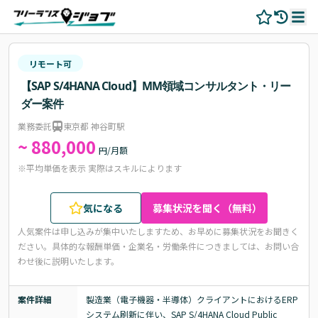
リモート可
【SAP S/4HANA Cloud】MM領域コンサルタント・リー
ダー案件
業務委託
東京都 神谷町駅
~ 880,000
円/月額
※平均単価を表示 実際はスキルによります
気になる
募集状況を聞く（無料）
人気案件は申し込みが集中いたしますため、お早めに募集状況をお聞きく
ださい。
具体的な報酬単価・企業名・労働条件につきましては、お問い合
わせ後に説明いたします。
案件詳細
製造業（電子機器・半導体）クライアントにおけるERP
システム刷新に伴い、SAP S/4HANA Cloud Public 