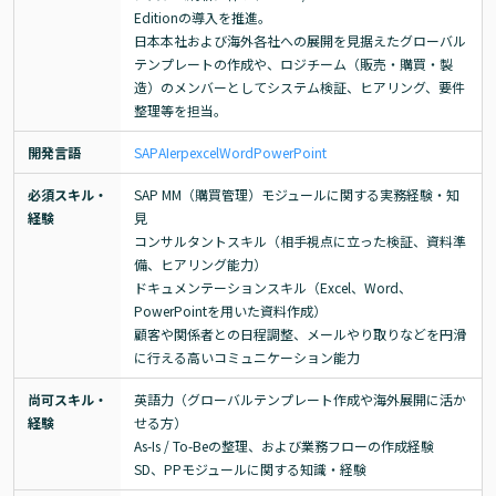
Editionの導入を推進。

日本本社および海外各社への展開を見据えたグローバル
テンプレートの作成や、ロジチーム（販売・購買・製
造）のメンバーとしてシステム検証、ヒアリング、要件
整理等を担当。
開発言語
SAP
AI
erp
excel
Word
PowerPoint
必須スキル・
SAP MM（購買管理）モジュールに関する実務経験・知
経験
見

コンサルタントスキル（相手視点に立った検証、資料準
備、ヒアリング能力）

ドキュメンテーションスキル（Excel、Word、
PowerPointを用いた資料作成）

顧客や関係者との日程調整、メールやり取りなどを円滑
に行える高いコミュニケーション能力
尚可スキル・
英語力（グローバルテンプレート作成や海外展開に活か
経験
せる方）

As-Is / To-Beの整理、および業務フローの作成経験

SD、PPモジュールに関する知識・経験