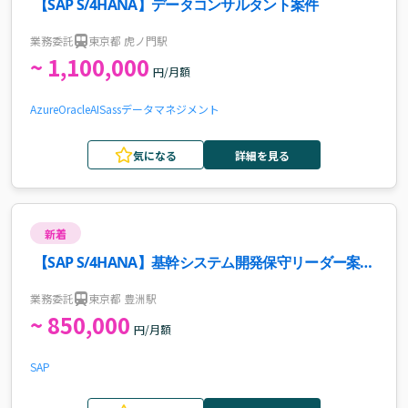
【SAP S/4HANA】データコンサルタント案件
業務委託
東京都 虎ノ門駅
~ 1,100,000
円/月額
Azure
Oracle
AI
Sass
データマネジメント
気になる
詳細を見る
新着
【SAP S/4HANA】基幹システム開発保守リーダー案
件・求人
業務委託
東京都 豊洲駅
~ 850,000
円/月額
SAP