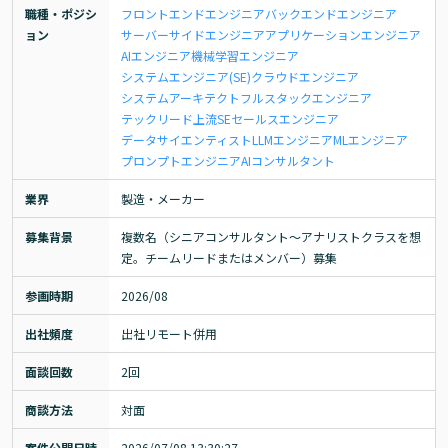
職種・ポジシ
フロントエンドエンジニア
バックエンドエンジニア
ョン
サーバーサイドエンジニア
アプリケーションエンジニア
AIエンジニア
機械学習エンジニア
システムエンジニア(SE)
クラウドエンジニア
システムアーキテクト
フルスタックエンジニア
テックリード
上流SE
セールスエンジニア
データサイエンティスト
LLMエンジニア
MLエンジニア
プロンプトエンジニア
AIコンサルタント
業界
製造・メーカー
募集背景
複数名（シニアコンサルタント～アナリストクラスを想
定。チームリードまたはメンバー）募集
参画時期
2026/08
出社頻度
出社リモート併用
面談回数
2回
商談方法
対面
案件公開日時
2026/07/08 13:30:27