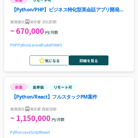
【Python/PHP】ビジネス特化型英会話アプリ開発の
サーバーサイドエンジニア案件・求人
業務委託
東京都 浜松町駅
~ 670,000
円/月額
PHP
Python
Laravel
FastAPI
AWS
気になる
詳細を見る
新着
高単価
リモート可
【Python/React】フルスタックPM案件
業務委託
東京都 西新宿駅
~ 1,150,000
円/月額
Python
JavaScript
React