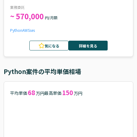
件・求人
業務委託
~ 570,000
円/月額
Python
AWS
ses
気になる
詳細を見る
Python
案件の平均単価相場
68
150
平均単価
最高単価
万円
万円