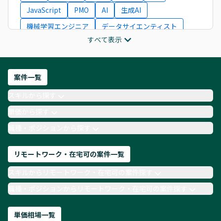
JavaScript
PMO
AI
生成AI
機械学習エンジニア
データサイエンティスト
すべて表示
インフラエンジニア
ITコンサルタント
フロントエンドエンジニア
ネットワークエンジニア
Webディレクター
案件一覧
AIエンジニア
Webデザイナー
スキルから探す
月収100万円 業務委託
COBOL
Ruby
単価から探す
TypeScript
Laravel
AWS
職種・ポジションから探す
リモートワーク・在宅可の案件一覧
スキルからリモートワーク・在宅可の案件探す
職種・ポジションからリモートワーク・在宅可の案件探す
単価相場一覧