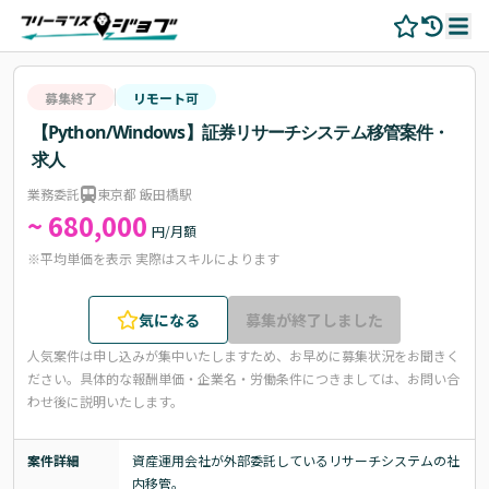
募集終了
リモート可
【Python/Windows】証券リサーチシステム移管案件・
求人
業務委託
東京都 飯田橋駅
~ 680,000
円/月額
※平均単価を表示 実際はスキルによります
気になる
募集が終了しました
人気案件は申し込みが集中いたしますため、お早めに募集状況をお聞きく
ださい。
具体的な報酬単価・企業名・労働条件につきましては、お問い合
わせ後に説明いたします。
案件詳細
資産運用会社が外部委託しているリサーチシステムの社
内移管。
