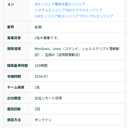
ョン
AIエンジニア
機械学習エンジニア
システムエンジニア(SE)
クラウドエンジニア
LLMエンジニア
MLエンジニア
プロンプトエンジニア
業界
金融
募集背景
2名の募集です。
開発環境
Windows、Linux（コマンド、シェルスクリプト理解歓
迎）、生成AI（活用経験歓迎）
精算基準時間
160時間
参画時期
2026/07
チーム規模
2名
出社頻度
出社リモート併用
面談回数
1回
商談方法
オンライン