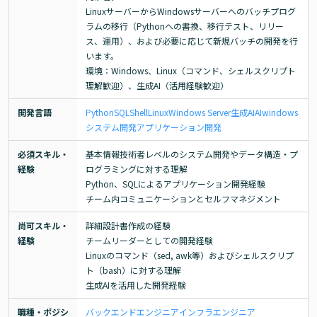
LinuxサーバーからWindowsサーバーへのバッチプログ
ラムの移行（Pythonへの書換、移行テスト、リリー
ス、運用）、および必要に応じて新規バッチの開発を行
います。

環境：Windows、Linux（コマンド、シェルスクリプト
理解歓迎）、生成AI（活用経験歓迎）
開発言語
Python
SQL
Shell
Linux
Windows Server
生成AI
AI
windows
システム開発
アプリケーション開発
必須スキル・
基本情報技術者レベルのシステム開発やデータ構造・プ
経験
ログラミングに対する理解

Python、SQLによるアプリケーション開発経験

チーム内コミュニケーションとセルフマネジメント
尚可スキル・
詳細設計書作成の経験

経験
チームリーダーとしての開発経験

Linuxのコマンド（sed, awk等）およびシェルスクリプ
ト（bash）に対する理解

生成AIを活用した開発経験
職種・ポジシ
バックエンドエンジニア
インフラエンジニア