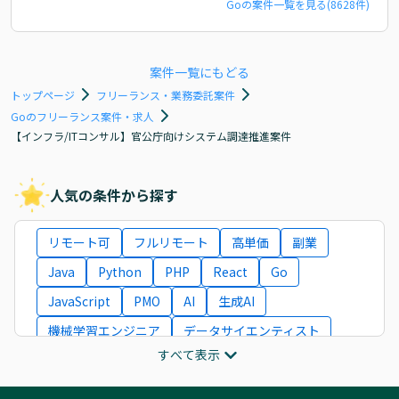
Go
の案件一覧を見る(
8628
件)
案件一覧にもどる
トップページ
フリーランス・業務委託案件
Goのフリーランス案件・求人
【インフラ/ITコンサル】官公庁向けシステム調達推進案件
人気の条件から探す
リモート可
フルリモート
高単価
副業
Java
Python
PHP
React
Go
JavaScript
PMO
AI
生成AI
機械学習エンジニア
データサイエンティスト
すべて表示
インフラエンジニア
ITコンサルタント
フロントエンドエンジニア