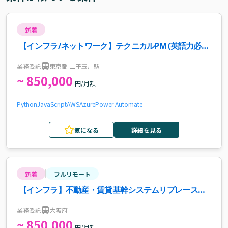
新着
【インフラ/ネットワーク】テクニカルPM (英語力必
須)案件・求人
業務委託
東京都 二子玉川駅
~ 850,000
円/月額
Python
JavaScript
AWS
Azure
Power Automate
気になる
詳細を見る
新着
フルリモート
【インフラ】不動産・賃貸基幹システムリプレース案
件
業務委託
大阪府
~ 850,000
円/月額