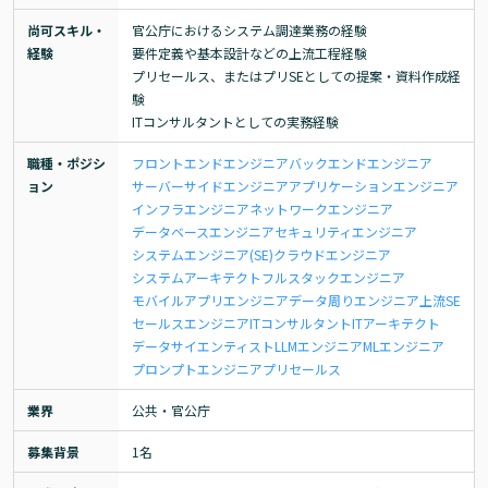
尚可スキル・
官公庁におけるシステム調達業務の経験

経験
要件定義や基本設計などの上流工程経験

プリセールス、またはプリSEとしての提案・資料作成経
験

ITコンサルタントとしての実務経験
職種・ポジシ
フロントエンドエンジニア
バックエンドエンジニア
ョン
サーバーサイドエンジニア
アプリケーションエンジニア
インフラエンジニア
ネットワークエンジニア
データベースエンジニア
セキュリティエンジニア
システムエンジニア(SE)
クラウドエンジニア
システムアーキテクト
フルスタックエンジニア
モバイルアプリエンジニア
データ周りエンジニア
上流SE
セールスエンジニア
ITコンサルタント
ITアーキテクト
データサイエンティスト
LLMエンジニア
MLエンジニア
プロンプトエンジニア
プリセールス
業界
公共・官公庁
募集背景
1名