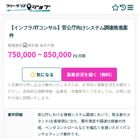
【インフラ/ITコンサル】官公庁向けシステム調達推進案
件
業務委託
東京都 高井戸駅
750,000 ~ 850,000
円/月額
気になる
募集状況を聞く（無料）
人気案件は申し込みが集中いたしますため、お早めに募集状況をお聞きく
ださい。
具体的な報酬単価・企業名・労働条件につきましては、お問い合
わせ後に説明いたします。
案件詳細
官公庁における情報システム調達において、発注者のス
タンド(お客様側)に立ち、要件策定や調達仕様書の作
成、ベンダコントロールなどを幅広く支援いただくITコ
ンサルティング案件です。
