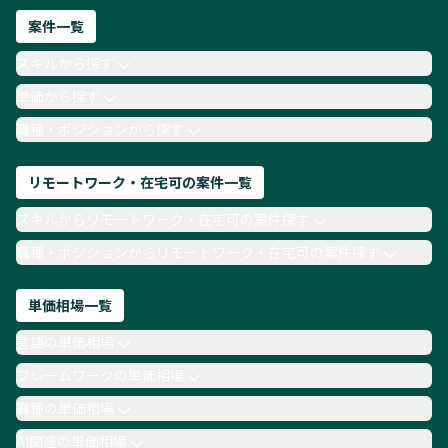
ネットワークエンジニア
Webディレクター
案件一覧
AIエンジニア
Webデザイナー
スキルから探す
月収100万円 業務委託
COBOL
Ruby
単価から探す
TypeScript
Laravel
AWS
職種・ポジションから探す
リモートワーク・在宅可の案件一覧
スキルからリモートワーク・在宅可の案件探す
職種・ポジションからリモートワーク・在宅可の案件探す
単価相場一覧
言語の単価相場
フレームワークの単価相場
職種の単価相場
AI関連の単価相場