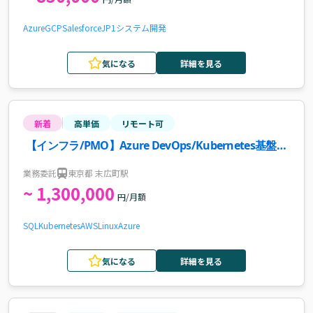
Azure
GCP
Salesforce
JP1
システム開発
気になる
詳細を見る
新着
高単価
リモート可
【インフラ/PMO】Azure DevOps/Kubernetes基盤運
用案件
業務委託
東京都 末広町駅
~ 1,300,000
円/月額
SQL
Kubernetes
AWS
Linux
Azure
気になる
詳細を見る