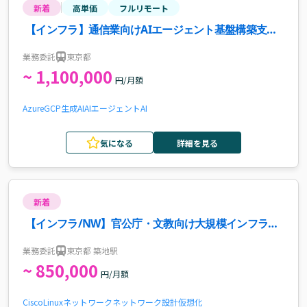
新着
高単価
フルリモート
【インフラ】通信業向けAIエージェント基盤構築支援
案件・求人
業務委託
東京都
~ 1,100,000
円/月額
Azure
GCP
生成AI
AIエージェント
AI
気になる
詳細を見る
新着
【インフラ/NW】官公庁・文教向け大規模インフラ案
件の要件定義リード
業務委託
東京都 築地駅
~ 850,000
円/月額
Cisco
Linux
ネットワーク
ネットワーク設計
仮想化