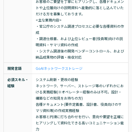
お客様のご要望を丁寧にヒアリングし、各種ドキュメン
トや上位層向けの説明資料へ能動的に落とし込んでいた
だける方を募集しております。

<主な業務内容>

・官公庁のシステム調達プロセスに必要な各種資料の作
成

・調達仕様書、および上位レビュー者(役員等)向けの説
明資料・サマリ資料の作成

・システム調達後の開発ベンダーコントロール、および
納品成果物の評価・検収対応
開発言語
Go
AI
ネットワーク
ストレージ
必須スキル・
システム刷新・更改の経験

経験
ネットワーク、サーバー、ストレージ等のいずれかにお
ける実務経験(※オペレーター経験のみは不可。設計・
構築などの知見をお持ちの方)

各種ドキュメント(要件定義書、設計書、役員向けのサ
マリ資料等)の作成実務経験

お客様と円滑に打ち合わせを行い、意向や要望を正確に
ヒアリングして資料化できる高いコミュニケーション能
力