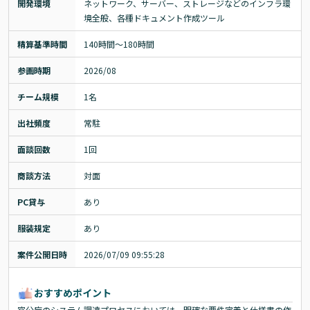
開発環境
ネットワーク、サーバー、ストレージなどのインフラ環
境全般、各種ドキュメント作成ツール
精算基準時間
140時間〜180時間
参画時期
2026/08
チーム規模
1名
出社頻度
常駐
面談回数
1回
商談方法
対面
PC貸与
あり
服装規定
あり
案件公開日時
2026/07/09 09:55:28
おすすめポイント
官公庁のシステム調達プロセスにおいては、明確な要件定義と仕様書の作