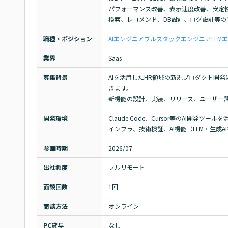
パフォーマンス改善、表示速度改善、安定性
検索、レコメンド、DB設計、ログ設計等
職種・ポジション
AIエンジニア
フルスタックエンジニア
LLM
業界
Saas
募集背景
AIを活用したHR領域の新規プロダクト開
きます。

新機能の設計、実装、リリース、ユーザー
開発環境
Claude Code、Cursor等のAI開発ツールを活
インフラ、技術検証、AI機能（LLM・生成
参画時期
2026/07
出社頻度
フルリモート
面談回数
1回
商談方法
オンライン
PC貸与
なし