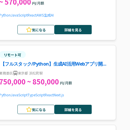
~ 570,000
円/月額
Python
JavaScript
React
AWS
生成AI
気になる
詳細を見る
リモート可
【フルスタック/Python】生成AI活用Webアプリ開発
案件・求人
業務委託
東京都 浜松町駅
750,000 ~ 850,000
円/月額
Python
JavaScript
TypeScript
React
Next.js
気になる
詳細を見る