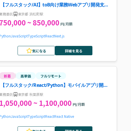
【フルスタック/AI】toB向け業務Webアプリ開発支援
案件・求人
業務委託
東京都 浜松町駅
750,000 ~ 850,000
円/月額
Python
JavaScript
TypeScript
React
Next.js
気になる
詳細を見る
新着
高単価
フルリモート
【フルスタック/React/Python】モバイルアプリ開発
案件
業務委託
東京都 秋葉原駅
1,050,000 ~ 1,100,000
円/月額
Python
JavaScript
TypeScript
React
React Native