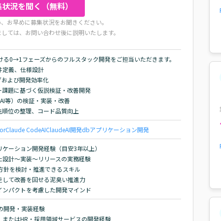
集状況を聞く（無料）
め、お早めに募集状況をお聞きください。
ましては、お問い合わせ後に説明いたします。
ける0→1フェーズからのフルスタック開発をご担当いただきます。

定義、仕様設計

および開発効率化

課題に基づく仮説検証・改善開発

AI等）の検証・実装・改善

先順位の整理、コード品質向上
or
Claude Code
AI
Claude
AI開発
db
アプリケーション開発
アプリケーション開発経験（目安3年以上）

設計～実装～リリースの実務経験

方針を検討・推進できるスキル

走して改善を回せる泥臭い推進力

インパクトを考慮した開発マインド
トの開発・実装経験

ト、またはHR・採用領域サービスの開発経験
