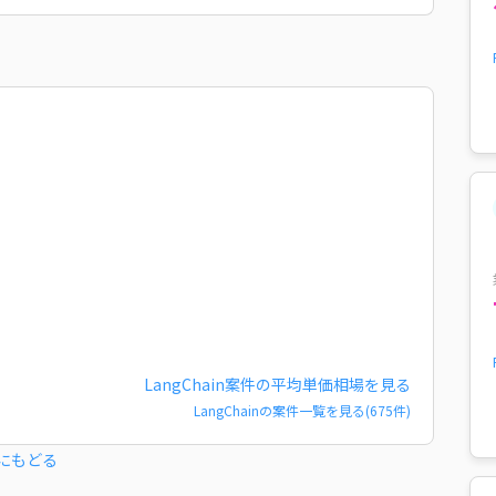
LangChain
案件の平均単価相場を見る
LangChain
の案件一覧を見る(
675
件)
にもどる