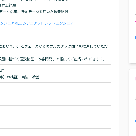
向上経験

のデータ活用、行動データを用いた改善経験
エンジニア
MLエンジニア
プロンプトエンジニア
発において、0→1フェーズからのフルスタック開発を推進していただ
課題に基づく仮説検証・改善開発まで幅広くご担当いただきます。
用

AI等）の検証・実装・改善