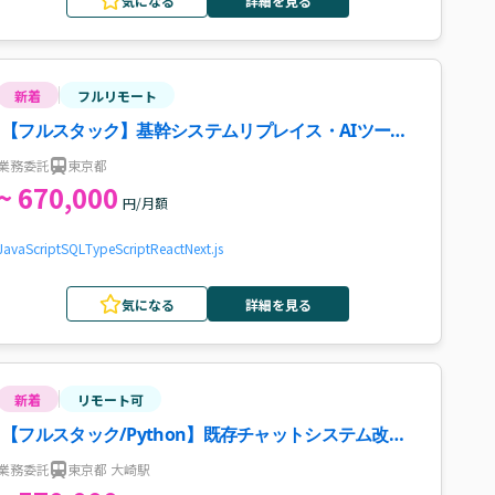
気になる
詳細を見る
新着
フルリモート
【フルスタック】基幹システムリプレイス・AIツール
開発案件・求人
業務委託
東京都
~ 670,000
円/月額
JavaScript
SQL
TypeScript
React
Next.js
気になる
詳細を見る
新着
リモート可
【フルスタック/Python】既存チャットシステム改修
案件
業務委託
東京都 大崎駅