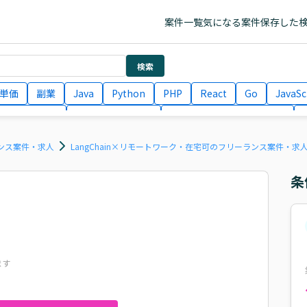
案件一覧
気になる案件
保存した
検索
単価
副業
Java
Python
PHP
React
Go
JavaSc
ラエンジニア
ITコンサルタント
フロントエンドエンジニア
月収100万円 業務委託
COBOL
Ruby
TypeScript
Larav
ーランス案件・求人
LangChain×リモートワーク・在宅可のフリーランス案件・求
条
ます