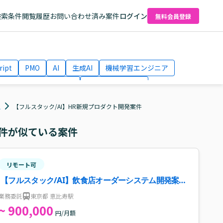
検索条件
閲覧履歴
お問い合わせ済み案件
ログイン
無料会員登録
ript
PMO
AI
生成AI
機械学習エンジニア
ネットワークエンジニア
Webディレクター
el
AWS
人
【フルスタック/AI】HR新規プロダクト開発案件
件が似ている案件
リモート可
【フルスタック/AI】飲食店オーダーシステム開発案
件・求人
業務委託
東京都 恵比寿駅
~ 900,000
円/月額