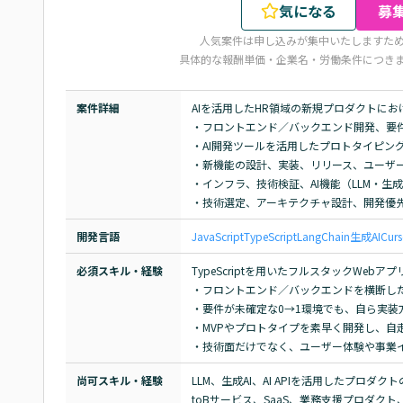
気になる
募
人気案件は申し込みが集中いたしますた
具体的な報酬単価・企業名・労働条件につき
案件詳細
AIを活用したHR領域の新規プロダクトにお
・フロントエンド／バックエンド開発、要件
・AI開発ツールを活用したプロトタイピング
・新機能の設計、実装、リリース、ユーザー
・インフラ、技術検証、AI機能（LLM・生成
・技術選定、アーキテクチャ設計、開発優
開発言語
JavaScript
TypeScript
LangChain
生成AI
Curs
必須スキル・経験
TypeScriptを用いたフルスタックWeb
・フロントエンド／バックエンドを横断した
・要件が未確定な0→1環境でも、自ら実装
・MVPやプロトタイプを素早く開発し、自
・技術面だけでなく、ユーザー体験や事業
尚可スキル・経験
LLM、生成AI、AI APIを活用したプロダク
toBサービス、SaaS、業務支援プロダク