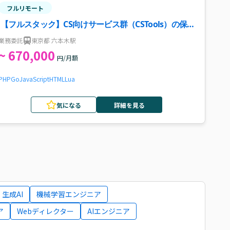
フルリモート
【フルスタック】CS向けサービス群（CSTools）の保
守・開発案件
業務委託
東京都 六本木駅
~ 670,000
円/月額
PHP
Go
JavaScript
HTML
Lua
気になる
詳細を見る
生成AI
機械学習エンジニア
ア
Webディレクター
AIエンジニア