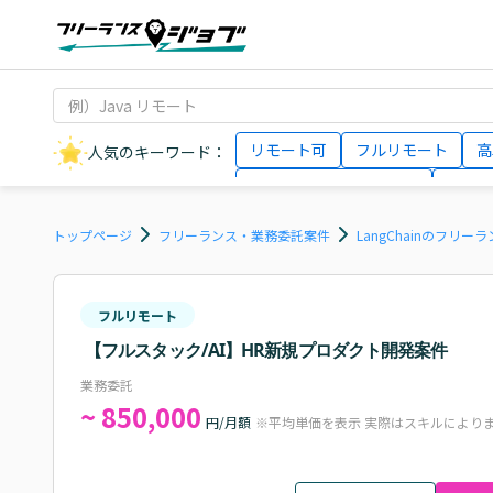
リモート可
フルリモート
高
人気のキーワード：
データサイエンティスト
インフ
AIエンジニア
Webデザイナー
トップページ
フリーランス・業務委託案件
LangChainのフリ
フルリモート
【フルスタック/AI】HR新規プロダクト開発案件
業務委託
~ 850,000
円/月額
※平均単価を表示 実際はスキルにより