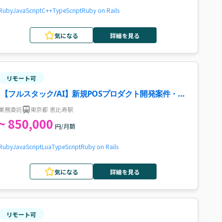
Ruby
JavaScript
C++
TypeScript
Ruby on Rails
気になる
詳細を見る
リモート可
【フルスタック/AI】新規POSプロダクト開発案件・求
人
業務委託
東京都 恵比寿駅
~ 850,000
円/月額
Ruby
JavaScript
Lua
TypeScript
Ruby on Rails
気になる
詳細を見る
リモート可