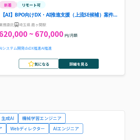
新着
リモート可
【AI】BPO向けDX・AI推進支援（上流SE候補）案件・
求人
業務委託
埼玉県 霞ヶ関駅
620,000 ~ 670,000
円/月額
AI
システム開発
dx
DX推進
AI推進
気になる
詳細を見る
生成AI
機械学習エンジニア
ア
Webディレクター
AIエンジニア