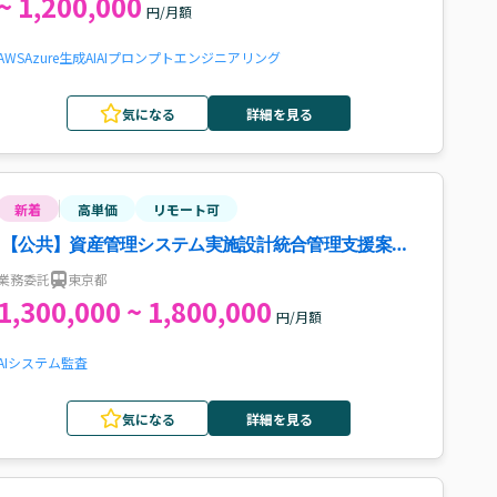
~ 1,200,000
円/月額
AWS
Azure
生成AI
AI
プロンプトエンジニアリング
気になる
詳細を見る
新着
高単価
リモート可
【公共】資産管理システム実施設計統合管理支援案
件・求人
業務委託
東京都
1,300,000 ~ 1,800,000
円/月額
AI
システム監査
気になる
詳細を見る