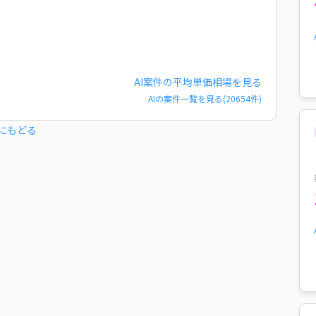
AI
案件の平均単価相場を見る
AI
の案件一覧を見る(
20654
件)
にもどる