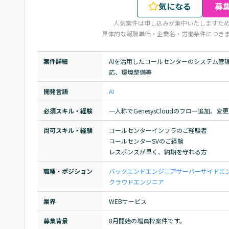
気になる
募
人気案件は申し込みが集中いたしますた
具体的な報酬単価・企業名・労働条件につき
案件詳細
AIを活用したコールセンターのシステム管
応、環境整備等
開発言語
AI
必須スキル・経験
一人称でGenesysCloudのフロー追加、
尚可スキル・経験
コールセンターインフラのご経験者

コールセンターSVのご経験

レスポンスが早く、納期を守れる方
職種・ポジション
バックエンドエンジニア
サーバーサイドエ
クラウドエンジニア
業界
WEBサービス
募集背景
8月開始の増員枠案件です。