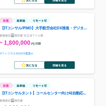
気になる
詳細を見る
新着
高単価
リモート可
【ITコンサル/PMO】大手航空会社DX推進・デジタル
ツインPoC案件・求人
業務委託
東京都 天王洲アイル駅
~ 1,800,000
円/月額
AI
フィジカルAI
dx
DX推進
xr
気になる
詳細を見る
新着
高単価
リモート可
【ITコンサルタント】コールセンター向けAI自動応答
ソリューション導入PJ案件・求人
業務委託
東京都