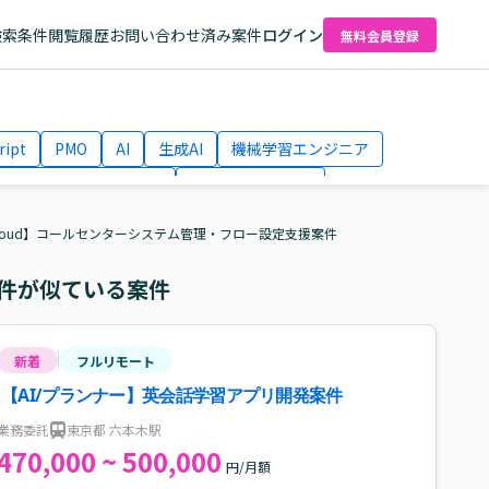
検索条件
閲覧履歴
お問い合わせ済み案件
ログイン
無料会員登録
ript
PMO
AI
生成AI
機械学習エンジニア
ネットワークエンジニア
Webディレクター
el
AWS
s Cloud】コールセンターシステム管理・フロー設定支援案件
件が似ている案件
新着
フルリモート
【AI/プランナー】英会話学習アプリ開発案件
業務委託
東京都 六本木駅
470,000 ~ 500,000
円/月額