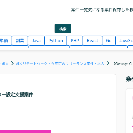
案件一覧
気になる案件
保存した
検索
単価
副業
Java
Python
PHP
React
Go
JavaSc
ラエンジニア
ITコンサルタント
フロントエンドエンジニア
月収100万円 業務委託
COBOL
Ruby
TypeScript
Larav
・求人
AI×リモートワーク・在宅可のフリーランス案件・求人
【Genesy
条
フロー設定支援案件