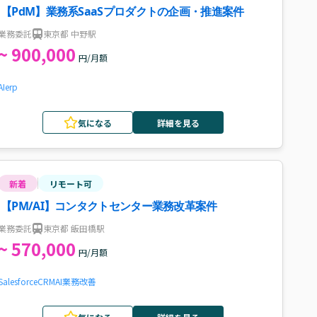
【PdM】業務系SaaSプロダクトの企画・推進案件
業務委託
東京都 中野駅
~ 900,000
円/月額
AI
erp
気になる
詳細を見る
新着
リモート可
【PM/AI】コンタクトセンター業務改革案件
業務委託
東京都 飯田橋駅
~ 570,000
円/月額
Salesforce
CRM
AI
業務改善