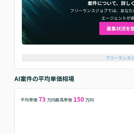
案件について、詳し
フリーランスジョブでは、
あなた
エージェントが
募集状況を
フリーランス
AI
案件の平均単価相場
73
150
平均単価
最高単価
万円
万円