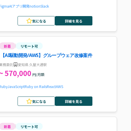
Figma
AI
アプリ開発
notion
Slack
気になる
詳細を見る
新着
リモート可
【AI駆動開発/AWS】グループウェア改修案件
業務委託
愛知県 久屋大通駅
~ 570,000
円/月額
Ruby
JavaScript
Ruby on Rails
React
AWS
気になる
詳細を見る
新着
リモート可