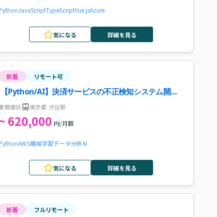
Python
JavaScript
TypeScript
Vue.js
Azure
気になる
詳細を見る
新着
リモート可
【Python/AI】決済サービスの不正検知システム開
発・運用案件・求人
業務委託
東京都 渋谷駅
~ 620,000
円/月額
Python
AWS
機械学習
データ分析
AI
気になる
詳細を見る
新着
フルリモート