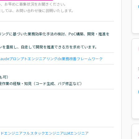
め、お早めに募集状況をお聞きください。
ましては、お問い合わせ後に説明いたします。
現場ヒアリングに基づいた業務効率化手法の検討、PoC構築、開発・推進を
ョンを重視し、自走して開発を推進できる方を求めています。
laude
プロンプトエンジニアリング
dx
業務改善
フレームワーク
も可）

た開発作業の経験・知見（コード生成、バグ修正など）
ウドエンジニア
フルスタックエンジニア
LLMエンジニア