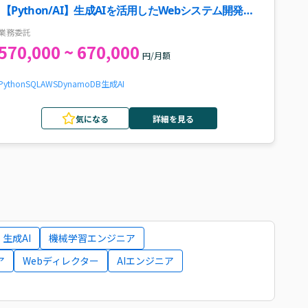
【Python/AI】生成AIを活用したWebシステム開発支
援案件・求人
業務委託
570,000 ~ 670,000
円/月額
Python
SQL
AWS
DynamoDB
生成AI
気になる
詳細を見る
生成AI
機械学習エンジニア
ア
Webディレクター
AIエンジニア