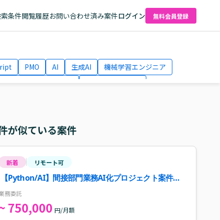
検索条件
閲覧履歴
お問い合わせ済み案件
ログイン
無料会員登録
ript
PMO
AI
生成AI
機械学習エンジニア
ネットワークエンジニア
Webディレクター
el
AWS
件が似ている案件
新着
リモート可
【Python/AI】間接部門業務AI化プロジェクト案件・
求人
業務委託
~ 750,000
円/月額