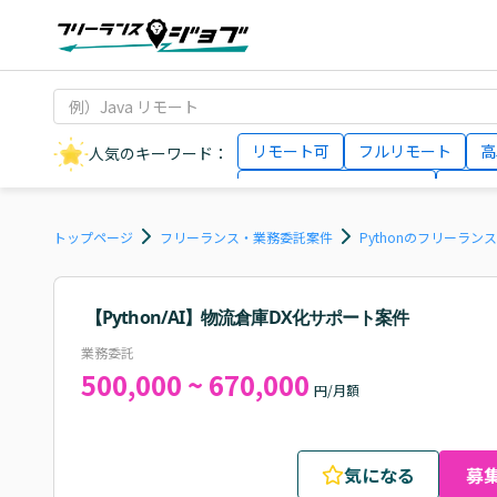
リモート可
フルリモート
高
人気のキーワード：
データサイエンティスト
インフ
AIエンジニア
Webデザイナー
トップページ
フリーランス・業務委託案件
Pythonのフリーラン
【Python/AI】物流倉庫DX化サポート案件
業務委託
500,000 ~ 670,000
円/月額
気になる
募