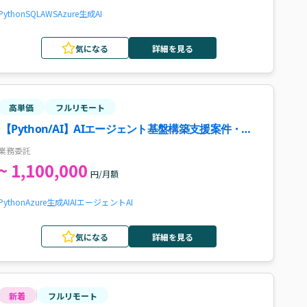
Python
SQL
AWS
Azure
生成AI
気になる
詳細を見る
高単価
フルリモート
【Python/AI】AIエージェント基盤構築支援案件・求
人
業務委託
~ 1,100,000
円/月額
Python
Azure
生成AI
AIエージェント
AI
気になる
詳細を見る
新着
フルリモート