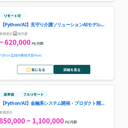
リモート可
【Python/AI】見守り介護ソリューションAIモデル開
発案件・求人
業務委託
東京都
~ 620,000
円/月額
Python
生成AI
機械学習
AI
ses
気になる
詳細を見る
高単価
フルリモート
【Python/AI】金融系システム開発・プロダクト開発
支援案件・求人
業務委託
850,000 ~ 1,100,000
円/月額