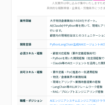
人気案件は申し込みが集中いたしますた
具体的な報酬単価・企業名・労働条件につき
案件詳細
大手物流倉庫業向けのDX化サポート。

AI(Claude)やPython等を用いて、
行います。

顧客内の現場担当SEとのコミュニケーシ
開発言語
Python
LangChain
生成AI
AIエージェント
AI
C
必須スキル・経験
・顧客対応経験（要件定義経験尚可）

・Pythonを用いた開発経験（他言語経験で
・Claude等のAIエージェントを活用し
尚可スキル・経験
・要件定義・PoC推進の一気通貫経験

・物流／倉庫業界の業務知識

・現場ヒアリング〜業務改善提案の経験

・LangChain等のLLMフレームワーク経験

・RAG／プロンプトエンジニアリング経験
職種・ポジション
AIエンジニア
システムエンジニア(SE)
クラ