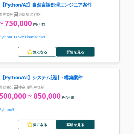
【Python/AI】自然言語処理エンジニア案件
業務委託
東京都 渋谷駅
~ 750,000
円/月額
Python
C++
AWS
Linux
Docker
気になる
詳細を見る
【Python/AI】システム設計・構築案件
業務委託
神奈川県 戸塚駅
500,000 ~ 850,000
円/月額
Python
AI
気になる
詳細を見る