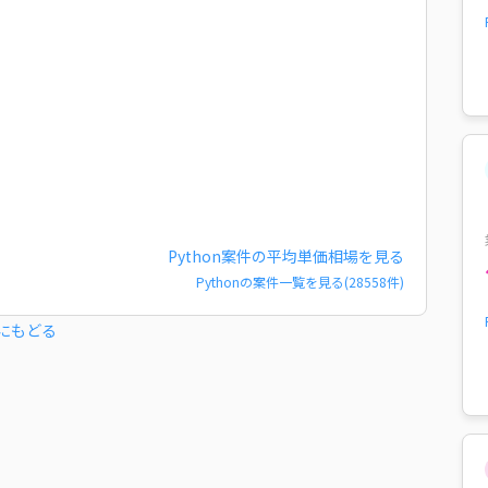
Python
案件の平均単価相場を見る
Python
の案件一覧を見る(
28558
件)
にもどる