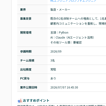
MLエンジニア
プロンプトエンジニア
業界
製造・メーカー
募集背景
既存の2名体制チームへの増員として、1名
顧客内コミュニケーションを重視し、現場
開発環境
言語：Python

AI：Claude（AIエージェント活用）

その他ツール類：要確認
参画時期
2026/09
チーム規模
3名
出社頻度
常駐
PC貸与
あり
案件公開日時
2026/07/07 16:45:30
おすすめポイント