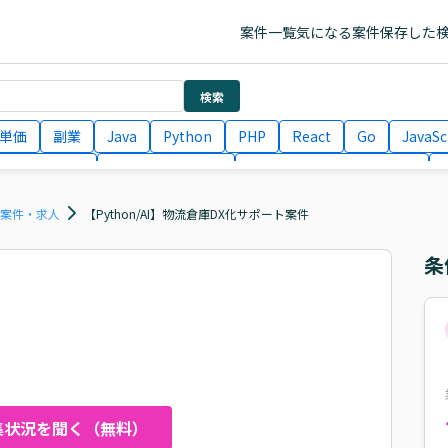
案件一覧
気になる案件
保存した
検索
単価
副業
Java
Python
PHP
React
Go
JavaSc
ラエンジニア
ITコンサルタント
フロントエンドエンジニア
月収100万円 業務委託
COBOL
Ruby
TypeScript
Larav
ス案件・求人
【Python/AI】物流倉庫DX化サポート案件
条
集状況を聞く（無料）