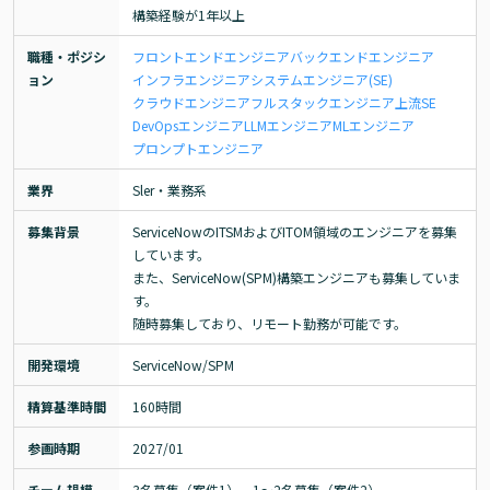
構築経験が1年以上
職種・ポジシ
フロントエンドエンジニア
バックエンドエンジニア
ョン
インフラエンジニア
システムエンジニア(SE)
クラウドエンジニア
フルスタックエンジニア
上流SE
DevOpsエンジニア
LLMエンジニア
MLエンジニア
プロンプトエンジニア
業界
Sler・業務系
募集背景
ServiceNowのITSMおよびITOM領域のエンジニアを募集
しています。

また、ServiceNow(SPM)構築エンジニアも募集していま
す。

随時募集しており、リモート勤務が可能です。
開発環境
ServiceNow/SPM
精算基準時間
160時間
参画時期
2027/01
チーム規模
3名募集（案件1）、1～2名募集（案件2）