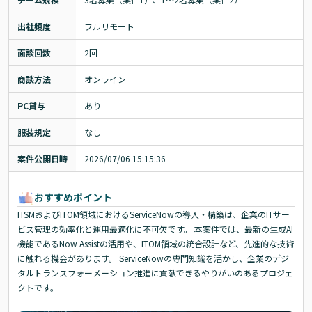
出社頻度
フルリモート
面談回数
2回
商談方法
オンライン
PC貸与
あり
服装規定
なし
案件公開日時
2026/07/06 15:15:36
おすすめポイント
ITSMおよびITOM領域におけるServiceNowの導入・構築は、企業のITサー
ビス管理の効率化と運用最適化に不可欠です。 本案件では、最新の生成AI
機能であるNow Assistの活用や、ITOM領域の統合設計など、先進的な技術
に触れる機会があります。 ServiceNowの専門知識を活かし、企業のデジ
タルトランスフォーメーション推進に貢献できるやりがいのあるプロジェ
クトです。