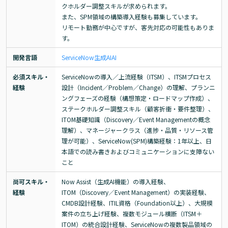
クホルダー調整スキルが求められます。

また、SPM領域の構築導入経験も募集しています。

リモート勤務が中心ですが、客先対応の可能性もありま
す。
開発言語
ServiceNow
生成AI
AI
必須スキル・
ServiceNowの導入／上流経験（ITSM）、ITSMプロセス
経験
設計（Incident／Problem／Change）の理解、プランニ
ングフェーズの経験（構想策定・ロードマップ作成）、
ステークホルダー調整スキル（顧客折衝・要件整理）、
ITOM基礎知識（Discovery／Event Managementの概念
理解）、マネージャークラス（進捗・品質・リソース管
理が可能）、ServiceNow(SPM)構築経験：1年以上、日
本語での読み書きおよびコミュニケーションに支障ない
こと
尚可スキル・
Now Assist（生成AI機能）の導入経験、
経験
ITOM（Discovery／Event Management）の実装経験、
CMDB設計経験、ITIL資格（Foundation以上）、大規模
案件の立ち上げ経験、複数モジュール横断（ITSM＋
ITOM）の統合設計経験、ServiceNowの複数製品領域の