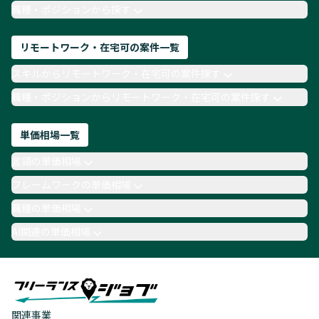
TypeScript
Laravel
AWS
職種・ポジションから探す
リモートワーク・在宅可の案件一覧
スキルからリモートワーク・在宅可の案件探す
職種・ポジションからリモートワーク・在宅可の案件探す
単価相場一覧
言語の単価相場
フレームワークの単価相場
職種の単価相場
AI関連の単価相場
関連事業