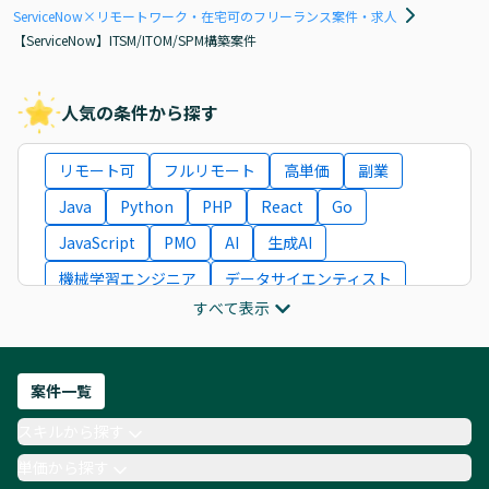
ServiceNow×リモートワーク・在宅可のフリーランス案件・求人
【ServiceNow】ITSM/ITOM/SPM構築案件
人気の条件から探す
リモート可
フルリモート
高単価
副業
Java
Python
PHP
React
Go
JavaScript
PMO
AI
生成AI
機械学習エンジニア
データサイエンティスト
すべて表示
インフラエンジニア
ITコンサルタント
フロントエンドエンジニア
ネットワークエンジニア
Webディレクター
案件一覧
AIエンジニア
Webデザイナー
スキルから探す
月収100万円 業務委託
COBOL
Ruby
単価から探す