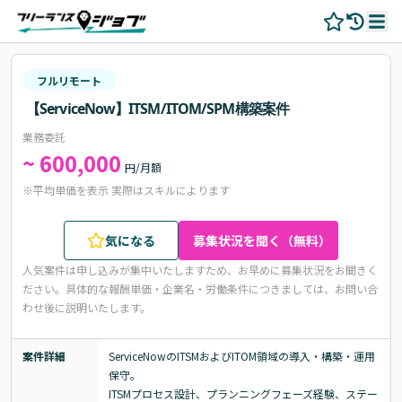
フルリモート
【ServiceNow】ITSM/ITOM/SPM構築案件
業務委託
~ 600,000
円/月額
※平均単価を表示 実際はスキルによります
気になる
募集状況を聞く（無料）
人気案件は申し込みが集中いたしますため、お早めに募集状況をお聞きく
ださい。
具体的な報酬単価・企業名・労働条件につきましては、お問い合
わせ後に説明いたします。
案件詳細
ServiceNowのITSMおよびITOM領域の導入・構築・運用
保守。

ITSMプロセス設計、プランニングフェーズ経験、ステー