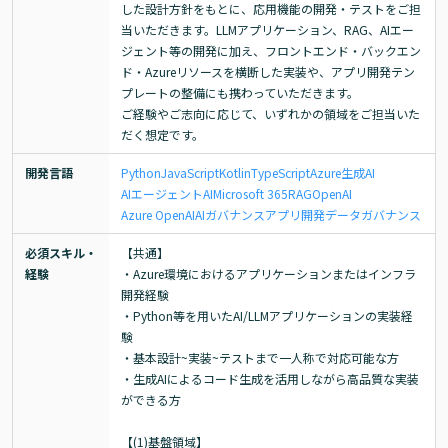
した設計方針をもとに、応用機能の開発・テストをご担
当いただきます。LLMアプリケーション、RAG、AIエー
ジェント等の開発に加え、フロントエンド・バックエン
ド・Azureリソースを横断した実装や、アプリ開発テン
プレートの整備にも携わっていただきます。

ご経験やご志向に応じて、いずれかの領域をご担当いた
だく想定です。
開発言語
Python
JavaScript
Kotlin
TypeScript
Azure
生成AI
AIエージェント
AI
Microsoft 365
RAG
OpenAI
Azure OpenAI
AIガバナンス
アプリ開発
データガバナンス
必須スキル・
【共通】

経験
・Azure環境におけるアプリケーションまたはインフラ
開発経験

・Python等を用いたAI/LLMアプリケーションの実装経
験

・基本設計~実装~テストまで一人称で対応可能な方

・生成AIによるコード生成を活用しながら高品質な実装
ができる方

【(1)基盤領域】
