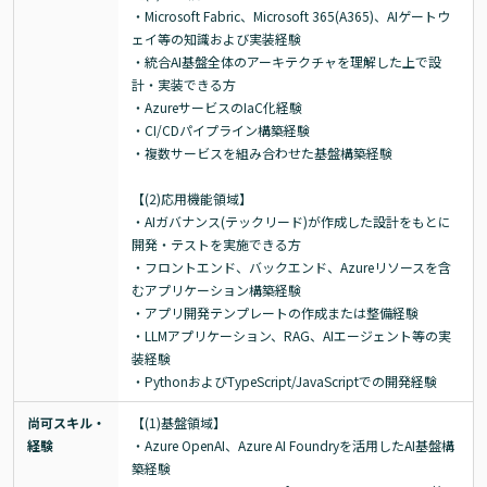
・Microsoft Fabric、Microsoft 365(A365)、AIゲートウ
ェイ等の知識および実装経験

・統合AI基盤全体のアーキテクチャを理解した上で設
計・実装できる方

・AzureサービスのIaC化経験

・CI/CDパイプライン構築経験

・複数サービスを組み合わせた基盤構築経験

【(2)応用機能領域】

・AIガバナンス(テックリード)が作成した設計をもとに
開発・テストを実施できる方

・フロントエンド、バックエンド、Azureリソースを含
むアプリケーション構築経験

・アプリ開発テンプレートの作成または整備経験

・LLMアプリケーション、RAG、AIエージェント等の実
装経験

・PythonおよびTypeScript/JavaScriptでの開発経験
尚可スキル・
【(1)基盤領域】

経験
・Azure OpenAI、Azure AI Foundryを活用したAI基盤構
築経験
