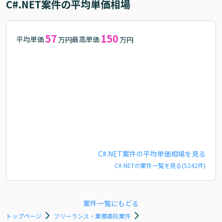
C#.NET
案件の平均単価相場
57
150
平均単価
最高単価
万円
万円
C#.NET
案件の平均単価相場を見る
C#.NET
の案件一覧を見る(
5242
件)
案件一覧にもどる
トップページ
フリーランス・業務委託案件