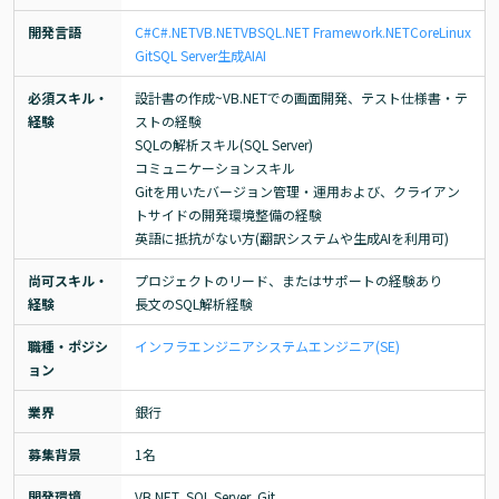
開発言語
C#
C#.NET
VB.NET
VB
SQL
.NET Framework
.NETCore
Linux
Git
SQL Server
生成AI
AI
必須スキル・
設計書の作成~VB.NETでの画面開発、テスト仕様書・テ
経験
ストの経験

SQLの解析スキル(SQL Server)

コミュニケーションスキル

Gitを用いたバージョン管理・運用および、クライアン
トサイドの開発環境整備の経験

英語に抵抗がない方(翻訳システムや生成AIを利用可)
尚可スキル・
プロジェクトのリード、またはサポートの経験あり

経験
長文のSQL解析経験
職種・ポジシ
インフラエンジニア
システムエンジニア(SE)
ョン
業界
銀行
募集背景
1名
開発環境
VB.NET, SQL Server, Git