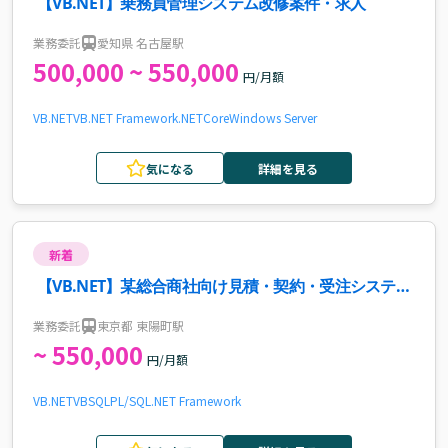
【VB.NET】乗務員管理システム改修案件・求人
業務委託
愛知県 名古屋駅
500,000 ~ 550,000
円/月額
VB.NET
VB
.NET Framework
.NETCore
Windows Server
気になる
詳細を見る
新着
【VB.NET】某総合商社向け見積・契約・受注システム
開発案件・求人
業務委託
東京都 東陽町駅
~ 550,000
円/月額
VB.NET
VB
SQL
PL/SQL
.NET Framework