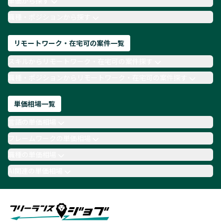
単価から探す
TypeScript
Laravel
AWS
職種・ポジションから探す
リモートワーク・在宅可の案件一覧
スキルからリモートワーク・在宅可の案件探す
職種・ポジションからリモートワーク・在宅可の案件探す
単価相場一覧
言語の単価相場
フレームワークの単価相場
職種の単価相場
AI関連の単価相場