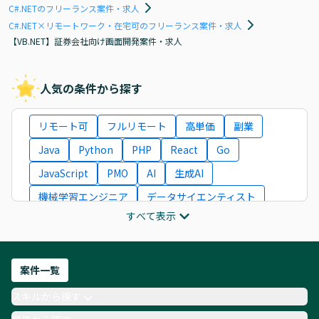
C#.NETのフリーランス案件・求人
C#.NET×リモートワーク・在宅可のフリーランス案件・求人
【VB.NET】証券会社向け画面開発案件・求人
人気の条件から探す
リモート可
フルリモート
高単価
副業
Java
Python
PHP
React
Go
JavaScript
PMO
AI
生成AI
機械学習エンジニア
データサイエンティスト
すべて表示
インフラエンジニア
ITコンサルタント
フロントエンドエンジニア
ネットワークエンジニア
Webディレクター
案件一覧
AIエンジニア
Webデザイナー
スキルから探す
月収100万円 業務委託
COBOL
Ruby