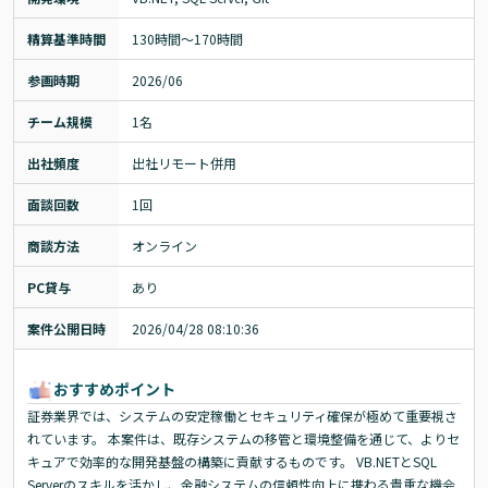
精算基準時間
130時間〜170時間
参画時期
2026/06
チーム規模
1名
出社頻度
出社リモート併用
面談回数
1回
商談方法
オンライン
PC貸与
あり
案件公開日時
2026/04/28 08:10:36
おすすめポイント
証券業界では、システムの安定稼働とセキュリティ確保が極めて重要視さ
れています。 本案件は、既存システムの移管と環境整備を通じて、よりセ
キュアで効率的な開発基盤の構築に貢献するものです。 VB.NETとSQL
Serverのスキルを活かし、金融システムの信頼性向上に携わる貴重な機会