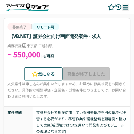
募集終了
リモート可
【VB.NET】証券会社向け画面開発案件・求人
業務委託
東京都 三越前駅
~ 550,000
円/月額
気になる
募集が終了しました
人気案件は申し込みが集中いたしますため、お早めに募集状況をお聞きく
ださい。
具体的な報酬単価・企業名・労働条件につきましては、お問い合
わせ後に説明いたします。
案件詳細
某証券会社で現在使用している開発環境を別の環境へ移
管する必要があり、移管作業や環境整備を顧客側と協力
して実施(新環境ではGitを用いて開発およびモジュール
の管理となる想定)