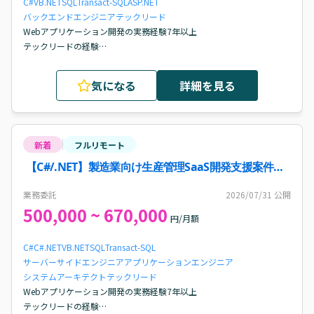
C#
VB.NET
SQL
Transact-SQL
ASP.NET
バックエンドエンジニア
テックリード
Webアプリケーション開発の実務経験7年以上

テックリードの経験

コードレビュー等でチームの技術力向上に貢献してきた経験
気になる
詳細を見る
新着
フルリモート
【C#/.NET】製造業向け生産管理SaaS開発支援案件・
求人
業務委託
2026/07/31
公開
500,000 ~ 670,000
円/月額
C#
C#.NET
VB.NET
SQL
Transact-SQL
サーバーサイドエンジニア
アプリケーションエンジニア
システムアーキテクト
テックリード
Webアプリケーション開発の実務経験7年以上

テックリードの経験
