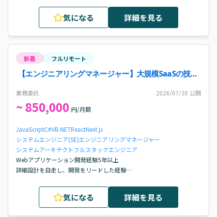
新規タイトルの立ち上げからリリースまで携わった経験

キャラクター、スキル等のゲームバランス設計・調整経験

気になる
詳細を見る
ディレクターまたはリードプランナーとしてプロジェクトを主体的に
推進した経験
新着
フルリモート
【エンジニアリングマネージャー】大規模SaaSの技術
負債解消とAI駆動開発を推進するテックリード案件
業務委託
2026/07/30
公開
~ 850,000
円/月額
JavaScript
C#
VB.NET
React
Next.js
システムエンジニア(SE)
エンジニアリングマネージャー
システムアーキテクト
フルスタックエンジニア
Webアプリケーション開発経験5年以上

詳細設計を自走し、開発をリードした経験

コードレビューや設計議論を通じた技術力向上経験
気になる
詳細を見る