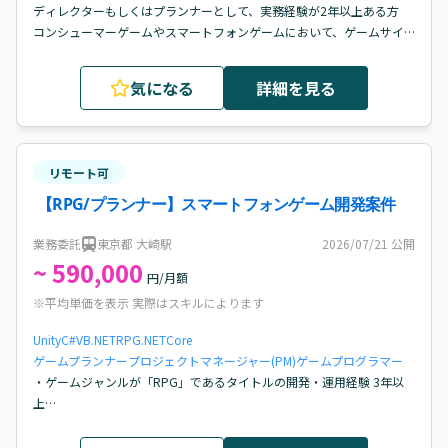
ディレクターもしくはプランナーとして、実務経験が2年以上ある方

コンシューマーゲームやスマートフォンゲームにおいて、ゲームサイ
クルの設計経験がある方

日本語ネイティブもしくは日本語能力試験N1を取得されている方
気になる
詳細を見る
リモート可
【RPG/プランナー】スマートフォンゲーム開発案件
業務委託
東京都 大崎駅
2026/07/21
公開
~ 590,000
円/月額
※平均単価を表示 実際はスキルによります
Unity
C#
VB.NET
RPG
.NETCore
ゲームプランナー
プロジェクトマネージャー(PM)
ゲームプログラマー
・ゲームジャンルが「RPG」であるタイトルの開発・運用経験 3年以
上

・モバイルゲームアプリの運用経験 3年以上（カジュアルゲーム、ブラ
ウザゲーム除く）
