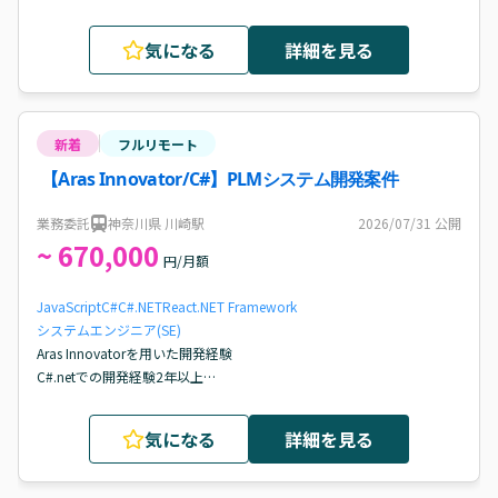
コードレビュー等でチームの技術力向上に貢献してきた経験
気になる
詳細を見る
新着
フルリモート
【Aras Innovator/C#】PLMシステム開発案件
業務委託
神奈川県 川崎駅
2026/07/31
公開
~ 670,000
円/月額
JavaScript
C#
C#.NET
React
.NET Framework
システムエンジニア(SE)
Aras Innovatorを用いた開発経験

C#.netでの開発経験2年以上

Javascriptでの開発経験2年以上

基本設計～のご経験
気になる
詳細を見る