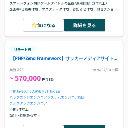
スマートフォン向けゲームタイトルの企画/運用経験（3年以上）

企画書/仕様書作成、マスタデータ作成、お知らせ作成、他セクション
との調整/連携といった基本的な企画/運用業務に精通していること

同一のプロジェクトで1年以上の継続勤務経験

気になる
詳細を見る
スマートフォン向けゲームタイトルのアップデート開発経験

スマートフォン向けゲームタイトルのアップデート開発において、最
低1つの機能開発を担当し、要件定義、企画書/仕様書作成、他セクシ
ョンとの調整、成果物の完成、リリースまでの開発推進を主導した経
リモート可
験があること

各関係セクションとのコミュニケーション・折衝能力

【PHP/Zend Framework】サッカーメディアサイト・
プロジェクトチーム内でエンジニアやデザイナー等と円滑なコミュニ
ECサイト改修案件
ケーションを図り、調整/連携を主体的に取り組めること
業務委託
2026/07/14
公開
~ 570,000
円/月額
PHP
JavaScript
C#
VB.NET
Node.js
バックエンドエンジニア
システムエンジニア(SE)
フルスタックエンジニア
PHP5年以上

設計～経験ある方

Zendframework、EC-CUBE3が対応可能な方