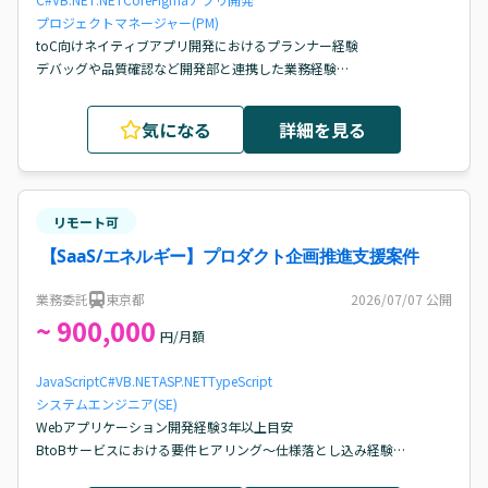
プロジェクトマネージャー(PM)
toC向けネイティブアプリ開発におけるプランナー経験

デバッグや品質確認など開発部と連携した業務経験

仕様が定まっていない状況で、一人称で行動できる方
気になる
詳細を見る
リモート可
【SaaS/エネルギー】プロダクト企画推進支援案件
業務委託
東京都
2026/07/07
公開
~ 900,000
円/月額
JavaScript
C#
VB.NET
ASP.NET
TypeScript
システムエンジニア(SE)
Webアプリケーション開発経験3年以上目安

BtoBサービスにおける要件ヒアリング～仕様落とし込み経験

エンジニアや開発チームと協働しながら、システム／プロダクト改善