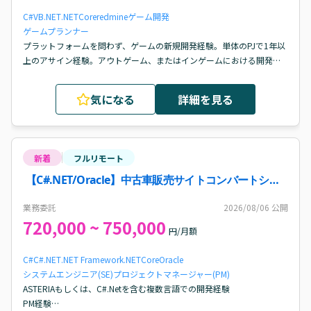
C#
VB.NET
.NETCore
redmine
ゲーム開発
ゲームプランナー
プラットフォームを問わず、ゲームの新規開発経験。単体のPJで1年以
上のアサイン経験。アウトゲーム、またはインゲームにおける開発仕
様書の作成経験。複数セクションを跨いだ、開発におけるコミュニケ
ーション能力。
気になる
詳細を見る
新着
フルリモート
【C#.NET/Oracle】中古車販売サイトコンバートシス
テム運用保守ディレクター案件・求人
業務委託
2026/08/06
公開
720,000 ~ 750,000
円/月額
C#
C#.NET
.NET Framework
.NETCore
Oracle
システムエンジニア(SE)
プロジェクトマネージャー(PM)
ASTERIAもしくは、C#.Netを含む複数言語での開発経験

PM経験
