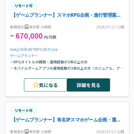
最低1つの機能開発を担当し、要件定義、企画書/仕様書作成、他セク
リモート可
ションとの調整、成果物の完成、リリースまでの開発推進を主導した
経験があること

【ゲームプランナー】スマホRPG企画・進行管理案
・各関係セクションとのコミュニケーション・折衝能力

件・求人
　プロジェクトチーム内でエンジニアやデザイナー等と円滑なコミュ
業務委託
東京都 大崎駅
2026/07/17
公開
ニケーションを図り、調整/連携を主体的に取り組めること
~ 670,000
円/月額
Unity
C#
VB.NET
RPG
.NETCore
ゲームプランナー
・RPGタイトルの開発・運用経験が3年以上の方

・モバイルゲームアプリの運用経験が3年以上の方（カジュアル、ブラ
ウザ除く）

・プロジェクトまたは領域のリーダー経験が1年以上の方

気になる
詳細を見る
・市場評価を得たタイトルへの携わりが1年以上の方

・Gitを用いた開発経験がある方

・Excel、PowerPoint、スプレッドシート等の基本操作ができる方
リモート可
【ゲームプランナー】有名IPスマホゲーム企画・運用
案件・求人
業務委託
東京都 大崎駅
2026/07/17
公開