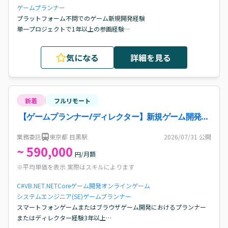
ゲームプランナー
プラットフォーム不問でのゲーム新規開発経験

単一プロジェクトで1年以上の参画経験

アウトゲームまたはインゲームにおける開発仕様書の作成経験

複数セクションを跨いだ開発におけるコミュニケーション能力
気になる
詳細を見る
新着
フルリモート
【ゲームプランナー/ディレクター】新規ゲーム開発案
件
業務委託
東京都 目黒駅
2026/07/31
公開
~ 590,000
円/月額
※平均単価を表示 実際はスキルによります
C#
VB.NET
.NETCore
ゲーム開発
オンラインゲーム
システムエンジニア(SE)
ゲームプランナー
スマートフォンゲームまたはブラウザゲーム開発におけるプランナー
またはディレクター経験3年以上
