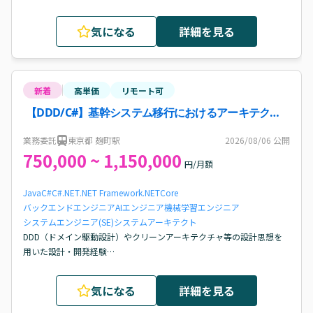
上流から下流まで一貫して対応可能な方

工数見積もり、レビュー経験

気になる
詳細を見る
Oracleの基本知識

コミュニケーション力（顧客折衝、チームメンバーとの関係構築）

新しい知識を学んでいきたいという意欲
新着
高単価
リモート可
【DDD/C#】基幹システム移行におけるアーキテクチ
ャ改善・開発案件・求人
業務委託
東京都 麹町駅
2026/08/06
公開
750,000 ~ 1,150,000
円/月額
Java
C#
C#.NET
.NET Framework
.NETCore
バックエンドエンジニア
AIエンジニア
機械学習エンジニア
システムエンジニア(SE)
システムアーキテクト
DDD（ドメイン駆動設計）やクリーンアーキテクチャ等の設計思想を
用いた設計・開発経験

バックエンドエンジニア経験

Claude等のAIを活用した設計、開発の経験

気になる
詳細を見る
上記ご経験に対して、しっかりと技術的なご説明が可能な方