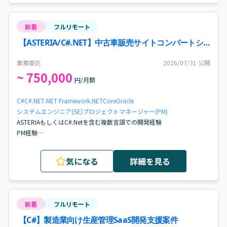
新着
フルリモート
【ASTERIA/C#.NET】中古車販売サイトコンバートシ
ステム運用保守ディレクター案件・求人
業務委託
2026/07/31
公開
~ 750,000
円/月額
C#
C#.NET
.NET Framework
.NETCore
Oracle
システムエンジニア(SE)
プロジェクトマネージャー(PM)
ASTERIAもしくはC#.Netを含む複数言語での開発経験

PM経験

上流から下流まで一貫して対応可能な方

工数見積もり、レビュー経験

気になる
詳細を見る
Oracleの基本知識

コミュニケーション力（顧客折衝、チームメンバーとの関係構築）

新しい知識を学んでいきたいという意欲
新着
フルリモート
【C#】製造業向け生産管理SaaS開発支援案件