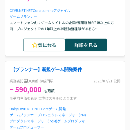
C#
VB.NET
.NETCore
redmine
アジャイル
ゲームプランナー
スマートフォン向けゲームタイトルの企画/運用経験が3年以上の方

同一プロジェクトでの1年以上の継続勤務経験がある方

アップデート開発において機能開発を主導し、要件定義からリリース
までを完遂した経験がある方

気になる
詳細を見る
エンジニアやデザイナー等と円滑なコミュニケーション・折衝ができ
る方
【プランナー】新規ゲーム開発案件
業務委託
東京都 御成門駅
2026/07/21
公開
~ 590,000
円/月額
※平均単価を表示 実際はスキルによります
Unity
C#
VB.NET
.NETCore
ゲーム開発
ゲームプランナー
プロジェクトマネージャー(PM)
プロダクトマネージャー(PdM)
ゲームプログラマー
ゲームプロデューサー