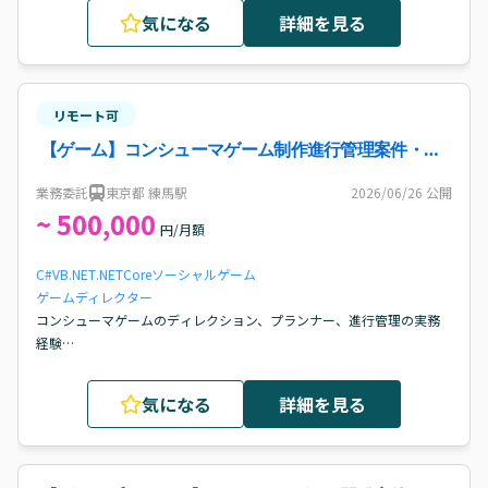
を推進した経験
気になる
詳細を見る
リモート可
【ゲーム】コンシューマゲーム制作進行管理案件・求
人
業務委託
東京都 練馬駅
2026/06/26
公開
~ 500,000
円/月額
C#
VB.NET
.NETCore
ソーシャルゲーム
ゲームディレクター
コンシューマゲームのディレクション、プランナー、進行管理の実務
経験

クライアントワーク経験

顧客折衝経験

気になる
詳細を見る
仕様書などのデータ作成スキル