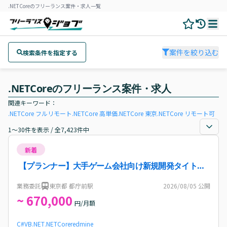
.NETCoreのフリーランス案件・求人一覧
案件を絞り込む
検索条件を指定する
.NETCoreのフリーランス案件・求人
関連キーワード：
.NETCore
フルリモート
.NETCore
高単価
.NETCore
東京
.NETCore
リモート可
1～30件を表示 / 全7,423件中
新着
【プランナー】大手ゲーム会社向け新規開発タイトル
のリードプランナー業務案件・求人
業務委託
東京都 都庁前駅
2026/08/05
公開
~ 670,000
円/月額
C#
VB.NET
.NETCore
redmine