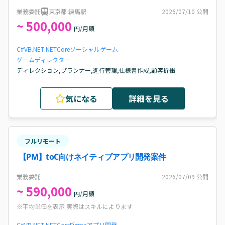
人
業務委託
東京都 練馬駅
2026/07/10
公開
~ 500,000
円/月額
C#
VB.NET
.NETCore
ソーシャルゲーム
ゲームディレクター
ディレクション,プランナー,進行管理,仕様書作成,顧客折衝
気になる
詳細を見る
フルリモート
【PM】toC向けネイティブアプリ開発案件
業務委託
2026/07/09
公開
~ 590,000
円/月額
※平均単価を表示 実際はスキルによります
C#
VB.NET
.NETCore
Figma
アプリ開発