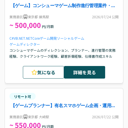
【ゲーム】コンシューマゲーム制作進行管理案件・求
人
業務委託
東京都 練馬駅
2026/07/24
公開
~ 500,000
円/月額
C#
VB.NET
.NETCore
ゲーム開発
ソーシャルゲーム
ゲームディレクター
コンシューマゲームのディレクション、プランナー、進行管理の実務
経験、クライアントワーク経験、顧客折衝経験、仕様書作成スキル
気になる
詳細を見る
リモート可
【ゲームプランナー】有名スマホゲーム企画・運用案
件・求人
業務委託
東京都 大崎駅
2026/07/22
公開
~ 550,000
円/月額