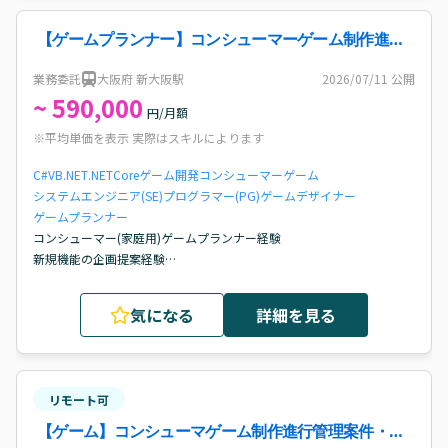
　スマートフォン向けゲームタイトルのアップデート開発において、
最低1つの機能開発を担当し、要件定義、企画書/仕様書作成、他セク
【ゲームプランナー】コンシューマーゲーム制作進行
ションとの調整、成果物の完成、リリースまでの開発推進を主導した
管理・プランニング支援案件・求人
経験があること

業務委託
大阪府 新大阪駅
2026/07/11
公開
・各関係セクションとのコミュニケーション・折衝能力

~ 590,000
　プロジェクトチーム内でエンジニアやデザイナー等と円滑なコミュ
円/月額
ニケーションを図り、調整/連携を主体的に取り組めること
※平均単価を表示 実際はスキルによります
C#
VB.NET
.NETCore
ゲーム開発
コンシューマーゲーム
システムエンジニア(SE)
プログラマー(PG)
ゲームデザイナー
ゲームプランナー
コンシューマー(家庭用)ゲームプランナー経験

新規機能の企画提案経験

画面仕様作成および動作設定経験

普段格闘ゲームをされる方
気になる
詳細を見る
リモート可
【ゲーム】コンシューマゲーム制作進行管理案件・求