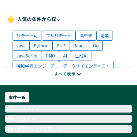
人気の条件から探す
リモート可
フルリモート
高単価
副業
Java
Python
PHP
React
Go
JavaScript
PMO
AI
生成AI
機械学習エンジニア
データサイエンティスト
すべて表示
インフラエンジニア
ITコンサルタント
フロントエンドエンジニア
ネットワークエンジニア
Webディレクター
案件一覧
AIエンジニア
Webデザイナー
スキルから探す
月収100万円 業務委託
COBOL
Ruby
単価から探す
TypeScript
Laravel
AWS
職種・ポジションから探す