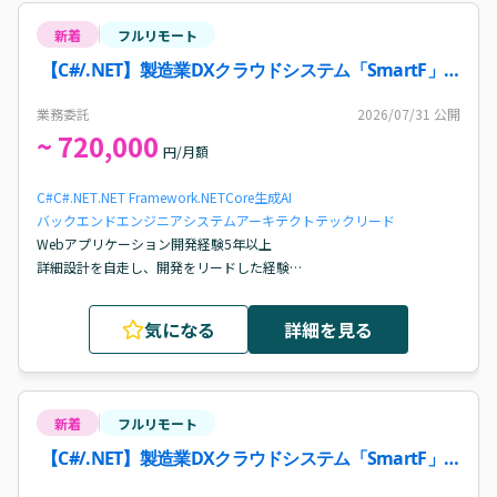
新着
フルリモート
【C#/.NET】製造業DXクラウドシステム「SmartF」
詳細設計・開発リード（AI駆動開発推進）案件・求人
業務委託
2026/07/31
公開
~ 720,000
円/月額
C#
C#.NET
.NET Framework
.NETCore
生成AI
バックエンドエンジニア
システムアーキテクト
テックリード
Webアプリケーション開発経験5年以上

詳細設計を自走し、開発をリードした経験

コードレビューや設計議論を通じた技術力向上経験
気になる
詳細を見る
新着
フルリモート
【C#/.NET】製造業DXクラウドシステム「SmartF」
開発におけるテックリード案件