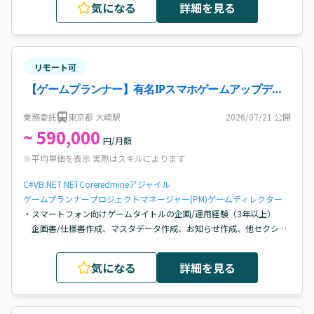
気になる
詳細を見る
・プロジェクトのリーダーもしくは職能・業務領域のリーダー経験 1年
以上

・市場から一定の評価を得たタイトルに1年以上携わった経験がある

・業務詳細に記載の一連の業務を対応できる

リモート可
・Git等のバージョン管理システムが使えること

・基本的なPCスキル（Excel、パワーポイント、スプレッドシート等）
【ゲームプランナー】有名IPスマホゲームアップデー
ト開発/大崎案件・求人
業務委託
東京都 大崎駅
2026/07/21
公開
~ 590,000
円/月額
※平均単価を表示 実際はスキルによります
C#
VB.NET
.NETCore
redmine
アジャイル
ゲームプランナー
プロジェクトマネージャー(PM)
ゲームディレクター
・スマートフォン向けゲームタイトルの企画/運用経験（3年以上）

　企画書/仕様書作成、マスタデータ作成、お知らせ作成、他セクショ
ンとの調整/連携といった基本的な企画/運用業務に精通していること

・同一のプロジェクトで1年以上の継続勤務経験：参画後の安定した業
気になる
詳細を見る
務遂行に期待が持てること、それを示す経歴を有していること

・スマートフォン向けゲームタイトルのアップデート開発経験

　スマートフォン向けゲームタイトルのアップデート開発において、