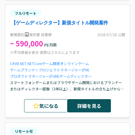
フルリモート
【ゲームディレクター】新規タイトル開発案件
業務委託
東京都 目黒駅
2026/07/28
公開
~ 590,000
円/月額
※平均単価を表示 実際はスキルによります
C#
VB.NET
.NETCore
ゲーム開発
オンラインゲーム
ゲームプランナー
プロジェクトマネージャー(PM)
プロダクトマネージャー(PdM)
ゲームディレクター
スマートフォンゲームまたはブラウザゲーム開発におけるプランナー
またはディレクター経験（3年以上）、新規タイトルの立ち上げからリ
リースまで携わった経験、キャラクター、スキルなどのゲームバラン
ス設計・調整経験、ディレクターまたはリードプランナーとしてプロ
気になる
詳細を見る
ジェクトを主体的に推進した経験
リモート可