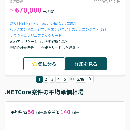
業務委託
2026/07/30
公開
~ 670,000
円/月額
C#
C#.NET
.NET Framework
.NETCore
生成AI
バックエンドエンジニア
AIエンジニア
システムエンジニア(SE)
クラウドエンジニア
テックリード
Webアプリケーション開発経験5年以上

詳細設計を自走し、開発をリードした経験

コードレビューや設計議論を通じた技術力向上経験
気になる
詳細を見る
1
2
3
4
5
248
.NETCore
案件の平均単価相場
56
140
平均単価
最高単価
万円
万円