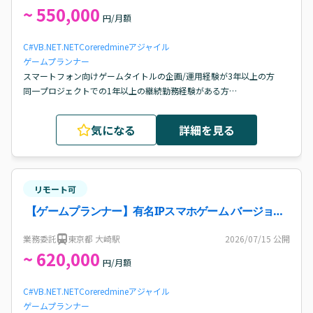
~ 550,000
円/月額
C#
VB.NET
.NETCore
redmine
アジャイル
ゲームプランナー
スマートフォン向けゲームタイトルの企画/運用経験が3年以上の方

同一プロジェクトでの1年以上の継続勤務経験がある方

アップデート開発において機能開発を主導し、要件定義からリリース
までを完遂した経験がある方

気になる
詳細を見る
エンジニアやデザイナー等と円滑なコミュニケーション・折衝ができ
る方
リモート可
【ゲームプランナー】有名IPスマホゲーム バージョン
アップ開発案件・求人
業務委託
東京都 大崎駅
2026/07/15
公開
~ 620,000
円/月額
C#
VB.NET
.NETCore
redmine
アジャイル
ゲームプランナー