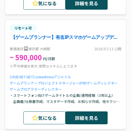
気になる
詳細を見る
リモート可
【ゲームプランナー】有名IPスマホゲームアップデー
ト開発/大崎案件・求人
業務委託
東京都 大崎駅
2026/07/13
公開
~ 590,000
円/月額
※平均単価を表示 実際はスキルによります
C#
VB.NET
.NETCore
redmine
アジャイル
ゲームプランナー
プロジェクトマネージャー(PM)
ゲームディレクター
ゲームプログラマー
ディレクター
・スマートフォン向けゲームタイトルの企画/運用経験（3年以上）

　企画書/仕様書作成、マスタデータ作成、お知らせ作成、他セクショ
ンとの調整/連携といった基本的な企画/運用業務に精通していること

・同一のプロジェクトで1年以上の継続勤務経験：参画後の安定した業
気になる
詳細を見る
務遂行に期待が持てること、それを示す経歴を有していること

・スマートフォン向けゲームタイトルのアップデート開発経験
