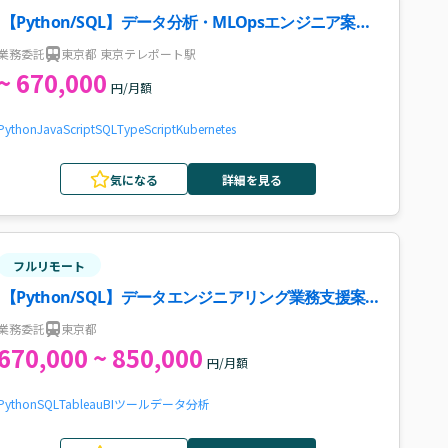
【Python/SQL】データ分析・MLOpsエンジニア案
件・求人
業務委託
東京都 東京テレポート駅
~ 670,000
円/月額
Python
JavaScript
SQL
TypeScript
Kubernetes
気になる
詳細を見る
フルリモート
【Python/SQL】データエンジニアリング業務支援案
件
業務委託
東京都
670,000 ~ 850,000
円/月額
Python
SQL
Tableau
BIツール
データ分析