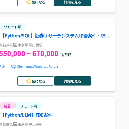
気になる
詳細を見る
リモート可
【Python/SQL】証券リサーチシステム移管案件・求
人
業務委託
東京都 飯田橋駅
550,000 ~ 670,000
円/月額
Python
SQL
Shell
Linux
Windows Server
気になる
詳細を見る
新着
リモート可
【Python/LLM】FDE案件
業務委託
東京都 恵比寿駅