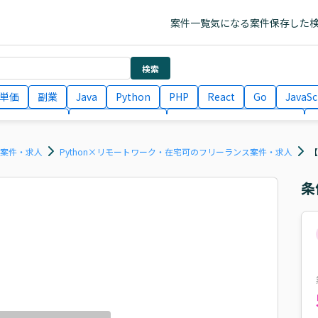
案件一覧
気になる案件
保存した
検索
単価
副業
Java
Python
PHP
React
Go
JavaSc
ラエンジニア
ITコンサルタント
フロントエンドエンジニア
月収100万円 業務委託
COBOL
Ruby
TypeScript
Larav
ス案件・求人
Python×リモートワーク・在宅可のフリーランス案件・求人
【
条