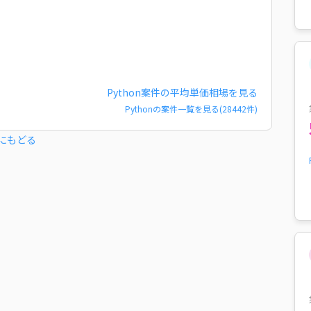
Python
案件の平均単価相場を見る
Python
の案件一覧を見る(
28442
件)
にもどる