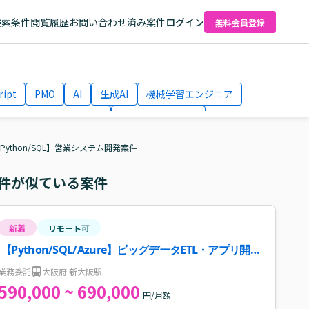
検索条件
閲覧履歴
お問い合わせ済み案件
ログイン
無料会員登録
ript
PMO
AI
生成AI
機械学習エンジニア
ネットワークエンジニア
Webディレクター
el
AWS
Python/SQL】営業システム開発案件
件が似ている案件
新着
リモート可
【Python/SQL/Azure】ビッグデータETL・アプリ開発
案件・求人
業務委託
大阪府 新大阪駅
590,000 ~ 690,000
円/月額