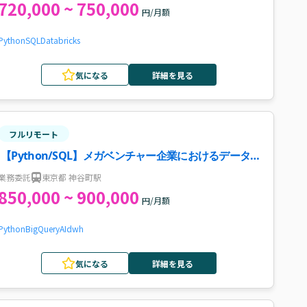
720,000 ~ 750,000
円/月額
Python
SQL
Databricks
気になる
詳細を見る
フルリモート
【Python/SQL】メガベンチャー企業におけるデータ
基盤構築・運用案件
業務委託
東京都 神谷町駅
850,000 ~ 900,000
円/月額
Python
BigQuery
AI
dwh
気になる
詳細を見る