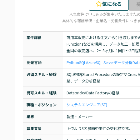
気になる
人気案件は申し込みが集中いたしますた
具体的な報酬単価・企業名・労働条件につき
案件詳細
商用車販売における注文から引き渡しまでの工程管理
Functionsなどを活用し、データ加工・
全国の販売店へ、2〜3ヶ月に1回(1〜2日
開発言語
Python
SQL
Azure
SQL Server
データ分析
Data
必須スキル・経験
SQL経験(Stored Procedureの設定やC
験、データ分析経験
尚可スキル・経験
Databricks/Data Factoryの経験
職種・ポジション
システムエンジニア(SE)
業界
製造・メーカー
募集背景
上位より3名参画中案件の交代枠です。