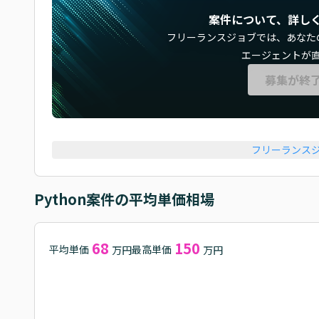
案件について、詳し
フリーランスジョブでは、
あなた
エージェントが
募集が終
フリーランス
Python
案件の平均単価相場
68
150
平均単価
最高単価
万円
万円