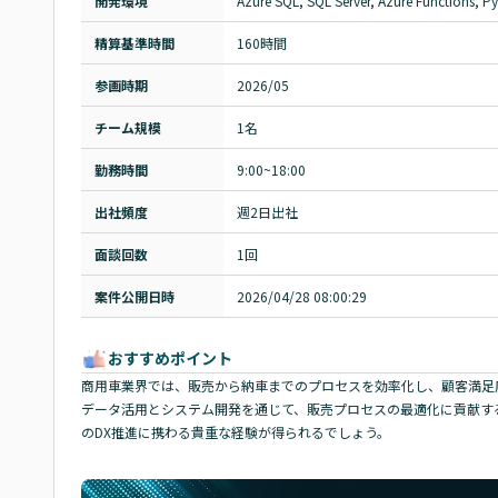
開発環境
Azure SQL, SQL Server, Azure Functions, P
精算基準時間
160時間
参画時期
2026/05
チーム規模
1名
勤務時間
9:00~18:00
出社頻度
週2日出社
面談回数
1回
案件公開日時
2026/04/28 08:00:29
おすすめポイント
商用車業界では、販売から納車までのプロセスを効率化し、顧客満足
データ活用とシステム開発を通じて、販売プロセスの最適化に貢献する機
のDX推進に携わる貴重な経験が得られるでしょう。