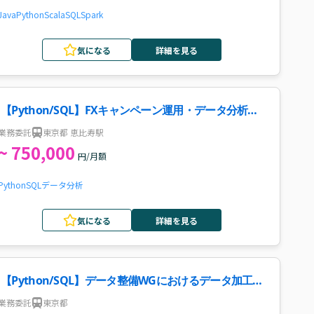
Java
Python
Scala
SQL
Spark
気になる
詳細を見る
【Python/SQL】FXキャンペーン運用・データ分析案
件・求人
業務委託
東京都 恵比寿駅
~ 750,000
円/月額
Python
SQL
データ分析
気になる
詳細を見る
【Python/SQL】データ整備WGにおけるデータ加工・
開発案件
業務委託
東京都