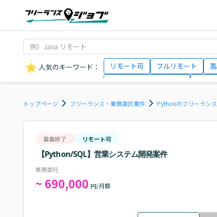
リモート可
フルリモート
高
人気のキーワード：
データサイエンティスト
インフ
AIエンジニア
Webデザイナー
トップページ
フリーランス・業務委託案件
Pythonのフリーラン
募集終了
リモート可
【Python/SQL】営業システム開発案件
業務委託
~ 690,000
円/月額