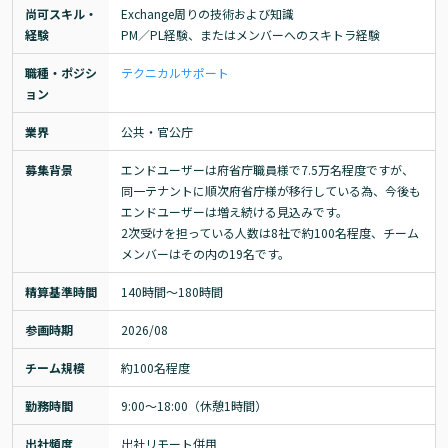
尚可スキル・
Exchange周りの技術および知識

経験
PM／PL経験、またはメンバーへのスキトラ経験
職種・ポジシ
テクニカルサポート
ョン
業界
公共・官公庁
募集背景
エンドユーザーは府省庁職員様で7.5万名程度ですが、
同一テナントに順次府省庁様が移行している為、今後も
エンドユーザーは増え続ける見込みです。

2次受けを担っている人数は8社で約100名程度、チーム
メンバーはその内の19名です。
精算基準時間
140時間〜180時間
参画時期
2026/08
チーム規模
約100名程度
勤務時間
9:00～18:00（休憩1時間）
出社頻度
出社リモート併用