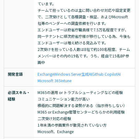
ています。

チームで担っているのは主に問い合わせ対応や設定変更
で、二次受けとして各種調査・検証、およびMicrosoft
社等のベンダーへの調査依頼を行います。

エンドユーザーは府省庁職員様で7.5万名程度ですが、
同一テナントに順次府省庁様が移行している為、今後も
エンドユーザーは増え続ける見込みです。

2次受けを担っている人数は8社で約100名程度、チーム
メンバーはその内の19名です。うち、経由で15名BP参
画中
開発言語
Exchange
Windows Server
生成AI
Github Copilot
AI
Microsoft 365
Intune
必須スキル・
M365の運用 or トラブルシューティングなどの経験

経験
コミュニケーション能力が高い

積極的に問題解決する姿勢がある（指示待ちしない）

M365 or Exchange管理センターどちらかの利用経験

二次受け対応の経験

1年未満の参画案件が散見されていない方

Microsoft、Exchange