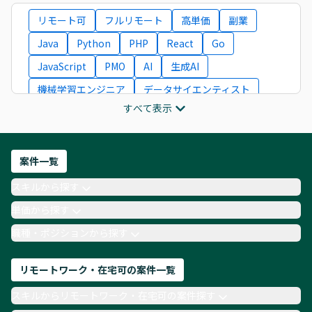
リモート可
フルリモート
高単価
副業
Java
Python
PHP
React
Go
JavaScript
PMO
AI
生成AI
機械学習エンジニア
データサイエンティスト
すべて表示
インフラエンジニア
ITコンサルタント
フロントエンドエンジニア
ネットワークエンジニア
Webディレクター
案件一覧
AIエンジニア
Webデザイナー
スキルから探す
月収100万円 業務委託
COBOL
Ruby
単価から探す
TypeScript
Laravel
AWS
職種・ポジションから探す
リモートワーク・在宅可の案件一覧
スキルからリモートワーク・在宅可の案件探す