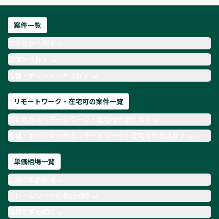
フロントエンドエンジニア
ネットワークエンジニア
Webディレクター
案件一覧
AIエンジニア
Webデザイナー
スキルから探す
月収100万円 業務委託
COBOL
Ruby
単価から探す
TypeScript
Laravel
AWS
職種・ポジションから探す
リモートワーク・在宅可の案件一覧
スキルからリモートワーク・在宅可の案件探す
職種・ポジションからリモートワーク・在宅可の案件探す
単価相場一覧
言語の単価相場
フレームワークの単価相場
職種の単価相場