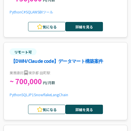
Python
C#
SQL
AWS
BIツール
気になる
詳細を見る
リモート可
【DWH/Claude code】データマート構築案件
業務委託
東京都 田町駅
~ 700,000
円/月額
Python
SQL
JP1
Snowflake
LangChain
気になる
詳細を見る