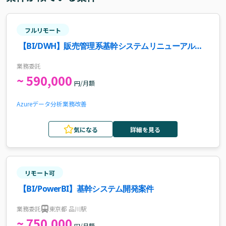
フルリモート
【BI/DWH】販売管理系基幹システムリニューアル開
発案件・求人
業務委託
~ 590,000
円/月額
Azure
データ分析
業務改善
気になる
詳細を見る
リモート可
【BI/PowerBI】基幹システム開発案件
業務委託
東京都 品川駅
~ 750,000
円/月額