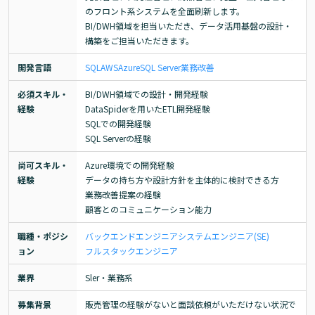
のフロント系システムを全面刷新します。

BI/DWH領域を担当いただき、データ活用基盤の設計・
構築をご担当いただきます。
開発言語
SQL
AWS
Azure
SQL Server
業務改善
必須スキル・
BI/DWH領域での設計・開発経験

経験
DataSpiderを用いたETL開発経験

SQLでの開発経験

SQL Serverの経験
尚可スキル・
Azure環境での開発経験

経験
データの持ち方や設計方針を主体的に検討できる方

業務改善提案の経験

顧客とのコミュニケーション能力
職種・ポジシ
バックエンドエンジニア
システムエンジニア(SE)
ョン
フルスタックエンジニア
業界
Sler・業務系
募集背景
販売管理の経験がないと面談依頼がいただけない状況で