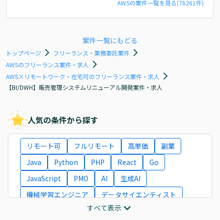
AWS
の案件一覧を見る(
76261
件)
案件一覧にもどる
トップページ
フリーランス・業務委託案件
AWSのフリーランス案件・求人
AWS×リモートワーク・在宅可のフリーランス案件・求人
【BI/DWH】販売管理システムリニューアル開発案件・求人
人気の条件から探す
リモート可
フルリモート
高単価
副業
Java
Python
PHP
React
Go
JavaScript
PMO
AI
生成AI
機械学習エンジニア
データサイエンティスト
すべて表示
インフラエンジニア
ITコンサルタント