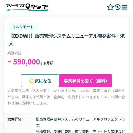
フルリモート
【BI/DWH】販売管理システムリニューアル開発案件・求
人
業務委託
~ 590,000
円/月額
気になる
募集状況を聞く（無料）
人気案件は申し込みが集中いたしますため、お早めに募集状況をお聞きく
ださい。
具体的な報酬単価・企業名・労働条件につきましては、お問い合
わせ後に説明いたします。
案件詳細
販売管理系基幹システムのリニューアルプロジェクトで
す。

見積管理、受発注管理、商品管理、売上・仕入管理など