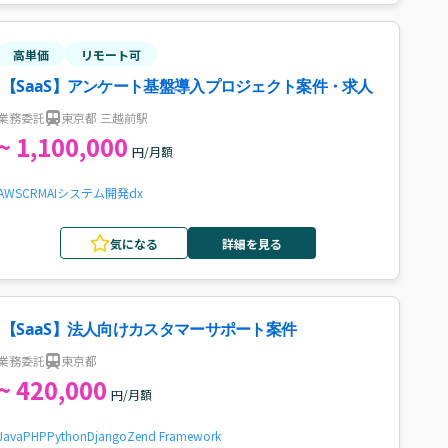
高単価
リモート可
【SaaS】アンケート基盤導入プロジェクト案件・求人
業務委託
東京都 三越前駅
~ 1,100,000
円/月額
AWS
CRM
AI
システム開発
dx
気になる
詳細を見る
【SaaS】法人向けカスタマーサポート案件
業務委託
東京都
~ 420,000
円/月額
Java
PHP
Python
Django
Zend Framework