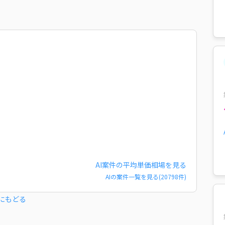
AI
案件の平均単価相場を見る
AI
の案件一覧を見る(
20798
件)
にもどる