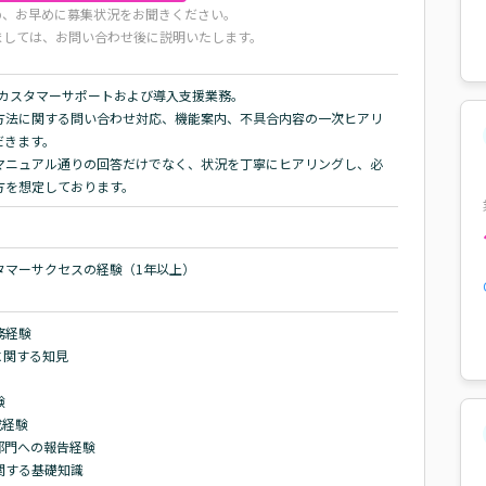
め、お早めに募集状況をお聞きください。
ましては、お問い合わせ後に説明いたします。
るカスタマーサポートおよび導入支援業務。

方法に関する問い合わせ対応、機能案内、不具合内容の一次ヒアリ
きます。

マニュアル通りの回答だけでなく、状況を丁寧にヒアリングし、必
方を想定しております。
マーサクセスの経験（1年以上）

経験

関する知見



経験

門への報告経験

関する基礎知識