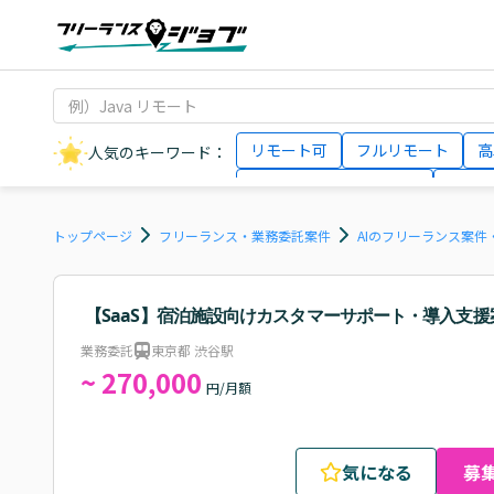
リモート可
フルリモート
高
人気のキーワード：
データサイエンティスト
インフ
AIエンジニア
Webデザイナー
トップページ
フリーランス・業務委託案件
AIのフリーランス案件
【SaaS】宿泊施設向けカスタマーサポート・導入支援
業務委託
東京都 渋谷駅
~ 270,000
円/月額
気になる
募