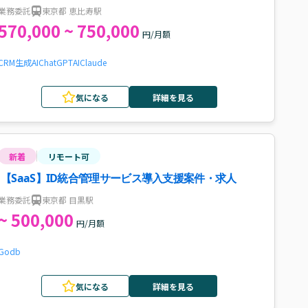
業務委託
東京都 恵比寿駅
570,000 ~ 750,000
円/月額
CRM
生成AI
ChatGPT
AI
Claude
気になる
詳細を見る
新着
リモート可
【SaaS】ID統合管理サービス導入支援案件・求人
業務委託
東京都 目黒駅
~ 500,000
円/月額
Go
db
気になる
詳細を見る