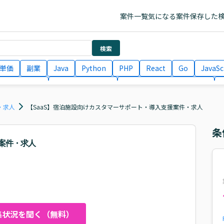
案件一覧
気になる案件
保存した
検索
単価
副業
Java
Python
PHP
React
Go
JavaSc
ラエンジニア
ITコンサルタント
フロントエンドエンジニア
月収100万円 業務委託
COBOL
Ruby
TypeScript
Larav
・求人
【SaaS】宿泊施設向けカスタマーサポート・導入支援案件・求人
条
案件・求人
集状況を聞く（無料）