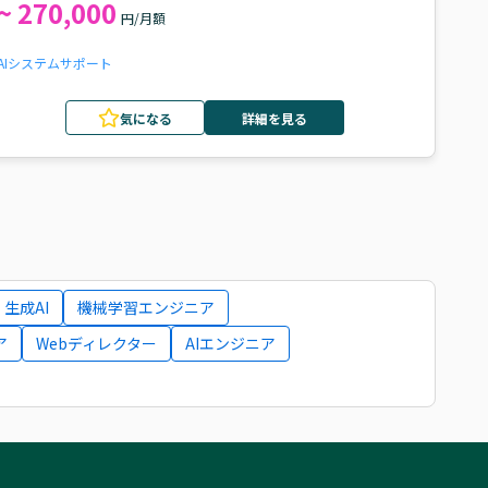
~ 270,000
円/月額
AI
システムサポート
気になる
詳細を見る
生成AI
機械学習エンジニア
ア
Webディレクター
AIエンジニア