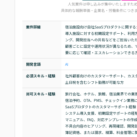
人気案件は申し込みが集中いたしますた
具体的な報酬単価・企業名・労働条件につき
案件詳細
宿泊施設向け自社SaaSプロダクトに関す
導入施設に対する初期設定サポート、利用
ング、開発担当への共有などをご担当いただ
顧客ごとに設定や運用状況が異なるため、
要に応じて確認・エスカレーションできる
開発言語
AI
必須スキル・経験
社外顧客向けのカスタマーサポート、カスタ
土日祝を含むシフト勤務が可能な方
尚可スキル・経験
旅行会社、ホテル、旅館、宿泊業界での業務
宿泊予約、OTA、PMS、チェックイン業務に
SaaSプロダクトのカスタマーサポート経験

システム導入支援、初期設定サポートの経験
マニュアル、FAQ、対応テンプレートの作成
不具合内容のヒアリング、再現確認、開発部
簿記資格、または請求、精算、料金管理に