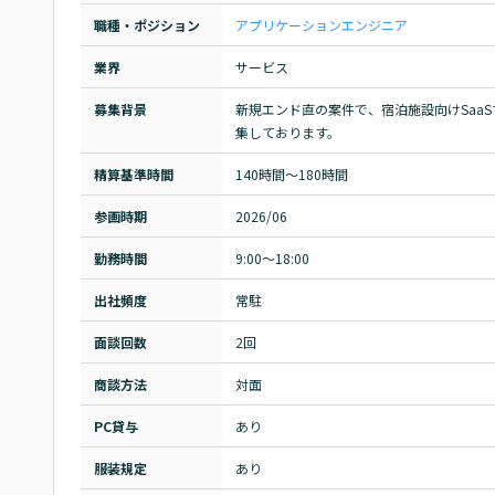
職種・ポジション
アプリケーションエンジニア
業界
サービス
募集背景
新規エンド直の案件で、宿泊施設向けSaa
集しております。
精算基準時間
140時間〜180時間
参画時期
2026/06
勤務時間
9:00～18:00
出社頻度
常駐
面談回数
2回
商談方法
対面
PC貸与
あり
服装規定
あり