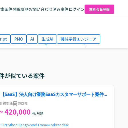
検索条件
閲覧履歴
お問い合わせ済み案件
ログイン
無料会員登録
ript
PMO
AI
生成AI
機械学習エンジニア
ネットワークエンジニア
Webディレクター
el
AWS
件が似ている案件
【SaaS】法人向け業務SaaSカスタマーサポート案件・
求人
業務委託
東京都
~ 420,000
円/月額
PHP
Python
Django
Zend Framework
zendesk