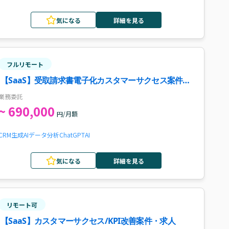
気になる
詳細を見る
フルリモート
【SaaS】受取請求書電子化カスタマーサクセス案件・
求人
業務委託
~ 690,000
円/月額
CRM
生成AI
データ分析
ChatGPT
AI
気になる
詳細を見る
リモート可
【SaaS】カスタマーサクセス/KPI改善案件・求人