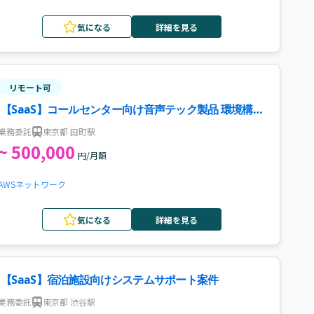
気になる
詳細を見る
リモート可
【SaaS】コールセンター向け音声テック製品 環境構築
支援案件・求人
業務委託
東京都 田町駅
~ 500,000
円/月額
AWS
ネットワーク
気になる
詳細を見る
【SaaS】宿泊施設向けシステムサポート案件
業務委託
東京都 渋谷駅