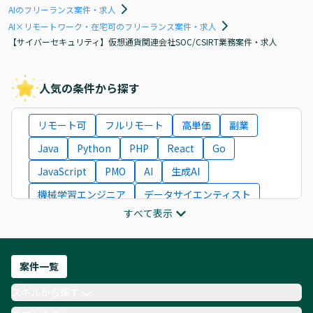
AIのフリーランス案件・求人
AI×リモートワーク・在宅可のフリーランス案件・求人
【サイバーセキュリティ】仮想通貨関連会社SOC/CSIRT業務案件・求人
人気の条件から探す
リモート可
フルリモート
高単価
副業
Java
Python
PHP
React
Go
JavaScript
PMO
AI
生成AI
機械学習エンジニア
データサイエンティスト
すべて表示
インフラエンジニア
ITコンサルタント
フロントエンドエンジニア
ネットワークエンジニア
Webディレクター
案件一覧
AIエンジニア
Webデザイナー
スキルから探す
月収100万円 業務委託
COBOL
Ruby