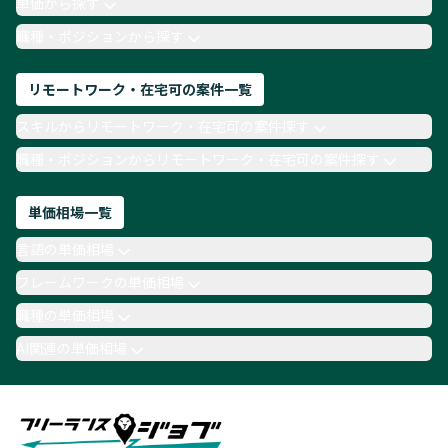
単価から探す
TypeScript
Laravel
AWS
職種・ポジションから探す
リモートワーク・在宅可の案件一覧
スキルからリモートワーク・在宅可の案件探す
職種・ポジションからリモートワーク・在宅可の案件探す
単価相場一覧
言語の単価相場
フレームワークの単価相場
職種の単価相場
AI関連の単価相場