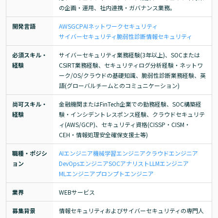
の企画・運用、社内連携・ガバナンス業務。
開発言語
AWS
GCP
AI
ネットワーク
セキュリティ
サイバーセキュリティ
脆弱性診断
情報セキュリティ
必須スキル・
サイバーセキュリティ業務経験(3年以上)、SOCまたは
経験
CSIRT業務経験、セキュリティログ分析経験・ネットワ
ーク/OS/クラウドの基礎知識、脆弱性診断業務経験、英
語(グローバルチームとのコミュニケーション)
尚可スキル・
金融機関またはFinTech企業での勤務経験、SOC構築経
経験
験・インシデントレスポンス経験、クラウドセキュリテ
ィ(AWS/GCP)、セキュリティ資格(CISSP・CISM・
CEH・情報処理安全確保支援士等)
職種・ポジシ
AIエンジニア
機械学習エンジニア
クラウドエンジニア
ョン
DevOpsエンジニア
SOCアナリスト
LLMエンジニア
MLエンジニア
プロンプトエンジニア
業界
WEBサービス
募集背景
情報セキュリティおよびサイバーセキュリティの専門人