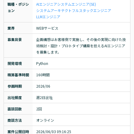
職種・ポジシ
AIエンジニア
システムエンジニア(SE)
ョン
システムアーキテクト
フルスタックエンジニア
LLMエンジニア
業界
WEBサービス
募集背景
企画構想はお客様側で実施し、その後の実現に向けた技
術検討・設計・プロトタイプ構築を担えるAIエンジニア
を募集します。
開発環境
Python
精算基準時間
160時間
参画時期
2026/06
出社頻度
週2日出社
面談回数
2回
商談方法
オンライン
案件公開日時
2026/06/03 09:16:25