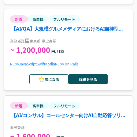
新着
高単価
フルリモート
【AI/QA】大規模グルメメディアにおけるAI自律型品
質保証推進エンジニア案件・求人
業務委託
東京都 恵比寿駅
~ 1,200,000
円/月額
Ruby
JavaScript
Swift
Kotlin
Ruby on Rails
気になる
詳細を見る
新着
高単価
フルリモート
【AI/コンサル】コールセンター向けAI自動応答ソリュ
ーション導入支援案件・求人
業務委託
~ 1,600,000