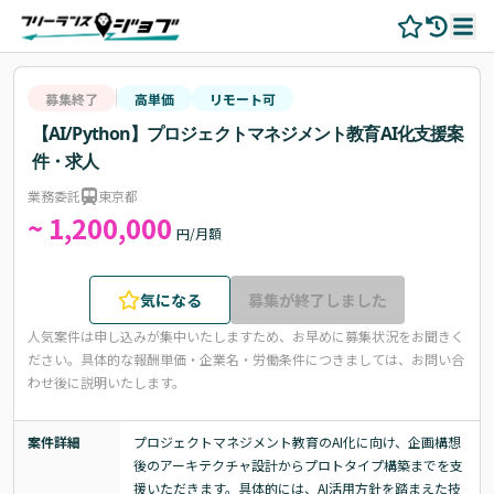
募集終了
高単価
リモート可
【AI/Python】プロジェクトマネジメント教育AI化支援案
件・求人
業務委託
東京都
~ 1,200,000
円/月額
気になる
募集が終了しました
人気案件は申し込みが集中いたしますため、お早めに募集状況をお聞きく
ださい。
具体的な報酬単価・企業名・労働条件につきましては、お問い合
わせ後に説明いたします。
案件詳細
プロジェクトマネジメント教育のAI化に向け、企画構想
後のアーキテクチャ設計からプロトタイプ構築までを支
援いただきます。具体的には、AI活用方針を踏まえた技