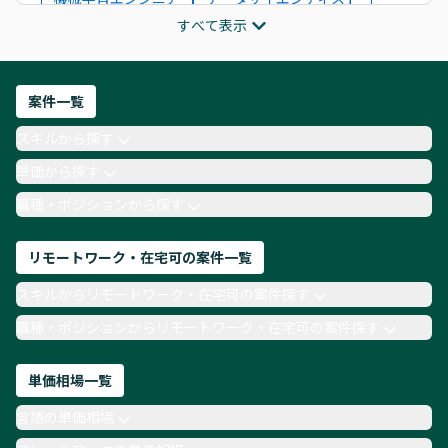
すべて表示
インフラエンジニア
ITコンサルタント
フロントエンドエンジニア
ネットワークエンジニア
Webディレクター
案件一覧
AIエンジニア
Webデザイナー
スキルから探す
月収100万円 業務委託
COBOL
Ruby
単価から探す
TypeScript
Laravel
AWS
職種・ポジションから探す
リモートワーク・在宅可の案件一覧
スキルからリモートワーク・在宅可の案件探す
職種・ポジションからリモートワーク・在宅可の案件探す
単価相場一覧
言語の単価相場