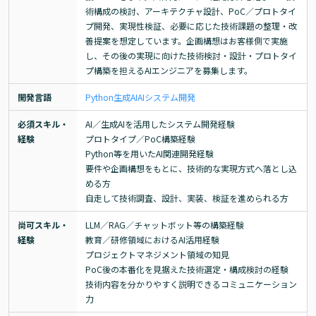
術構成の検討、アーキテクチャ設計、PoC／プロトタイ
プ開発、実現性検証、必要に応じた技術課題の整理・改
善提案を想定しています。企画構想はお客様側で実施
し、その後の実現に向けた技術検討・設計・プロトタイ
プ構築を担えるAIエンジニアを募集します。
開発言語
Python
生成AI
AI
システム開発
必須スキル・
AI／生成AIを活用したシステム開発経験

経験
プロトタイプ／PoC構築経験

Python等を用いたAI関連開発経験

要件や企画構想をもとに、技術的な実現方式へ落とし込
める方

自走して技術調査、設計、実装、検証を進められる方
尚可スキル・
LLM／RAG／チャットボット等の構築経験

経験
教育／研修領域におけるAI活用経験

プロジェクトマネジメント領域の知見

PoC後の本番化を見据えた技術選定・構成検討の経験

技術内容を分かりやすく説明できるコミュニケーション
力