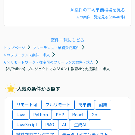
AI
案件の平均単価相場を見る
AI
の案件一覧を見る(
20648
件)
案件一覧にもどる
トップページ
フリーランス・業務委託案件
AIのフリーランス案件・求人
AI×リモートワーク・在宅可のフリーランス案件・求人
【AI/Python】プロジェクトマネジメント教育AI化支援案件・求人
人気の条件から探す
リモート可
フルリモート
高単価
副業
Java
Python
PHP
React
Go
JavaScript
PMO
AI
生成AI
機械学習エンジニア
データサイエンティスト