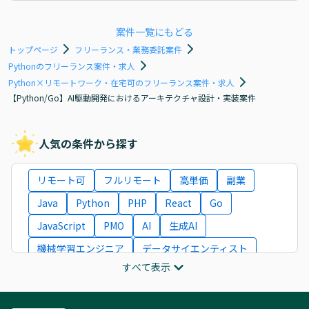
案件一覧にもどる
トップページ
フリーランス・業務委託案件
Pythonのフリーランス案件・求人
Python×リモートワーク・在宅可のフリーランス案件・求人
【Python/Go】AI駆動開発におけるアーキテクチャ設計・実装案件
人気の条件から探す
リモート可
フルリモート
高単価
副業
Java
Python
PHP
React
Go
JavaScript
PMO
AI
生成AI
機械学習エンジニア
データサイエンティスト
すべて表示
インフラエンジニア
ITコンサルタント
フロントエンドエンジニア