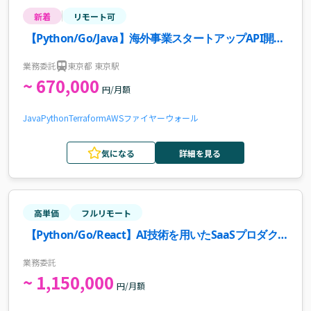
新着
リモート可
【Python/Go/Java】海外事業スタートアップAPI開発
案件・求人
業務委託
東京都 東京駅
~ 670,000
円/月額
Java
Python
Terraform
AWS
ファイヤーウォール
気になる
詳細を見る
高単価
フルリモート
【Python/Go/React】AI技術を用いたSaaSプロダク
ト開発案件・求人
業務委託
~ 1,150,000
円/月額