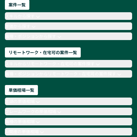
ネットワークエンジニア
Webディレクター
案件一覧
AIエンジニア
Webデザイナー
スキルから探す
月収100万円 業務委託
COBOL
Ruby
単価から探す
TypeScript
Laravel
AWS
職種・ポジションから探す
リモートワーク・在宅可の案件一覧
スキルからリモートワーク・在宅可の案件探す
職種・ポジションからリモートワーク・在宅可の案件探す
単価相場一覧
言語の単価相場
フレームワークの単価相場
職種の単価相場
AI関連の単価相場