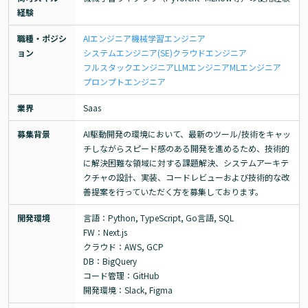
経験
職種・ポジシ
AIエンジニア
機械学習エンジニア
ョン
システムエンジニア(SE)
クラウドエンジニア
フルスタックエンジニア
LLMエンジニア
MLエンジニア
プロンプトエンジニア
業界
Saas
募集背景
AI駆動開発の環境において、最新のツール/技術をキャッ
チしながらスピード感のある開発を進めるため、技術的
に解決困難な領域に対する課題解決、システムアーキテ
クチャの設計、実装、コードレビューおよび技術的な改
善提案を行っていただく方を募集しております。
開発環境
言語：Python, TypeScript, Go言語, SQL

FW：Next.js

クラウド：AWS, GCP

DB：BigQuery

コード管理：GitHub

開発環境：Slack, Figma