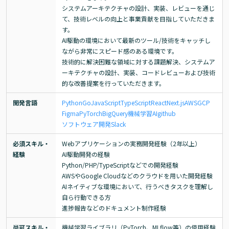
システムアーキテクチャの設計、実装、レビューを通じ
て、技術レベルの向上と事業貢献を目指していただきま
す。

AI駆動の環境において最新のツール/技術をキャッチし
ながら非常にスピード感のある環境です。

技術的に解決困難な領域に対する課題解決、システムア
ーキテクチャの設計、実装、コードレビューおよび技術
的な改善提案を行っていただきます。
開発言語
Python
Go
JavaScript
TypeScript
React
Next.js
AWS
GCP
Figma
PyTorch
BigQuery
機械学習
AI
github
ソフトウェア開発
Slack
必須スキル・
Webアプリケーションの実務開発経験（2年以上）

経験
AI駆動開発の経験

Python/PHP/TypeScriptなどでの開発経験

AWSやGoogle Cloudなどのクラウドを用いた開発経験

AIネイティブな環境において、行うべきタスクを理解し
自ら行動できる方

進捗報告などのドキュメント制作経験
尚可スキル・
機械学習ライブラリ（PyTorch、MLflow等）の使用経験