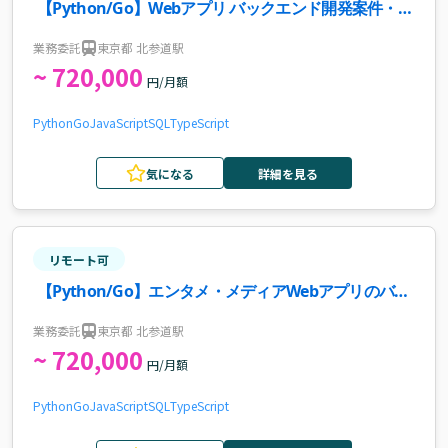
【Python/Go】Webアプリ バックエンド開発案件・求
人
業務委託
東京都 北参道駅
~ 720,000
円/月額
Python
Go
JavaScript
SQL
TypeScript
気になる
詳細を見る
リモート可
【Python/Go】エンタメ・メディアWebアプリのバッ
クエンド開発案件・求人
業務委託
東京都 北参道駅
~ 720,000
円/月額
Python
Go
JavaScript
SQL
TypeScript