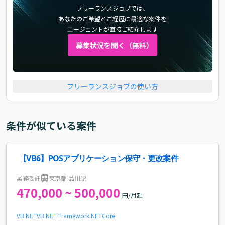
フリーランスジョブでは、
あなたのご希望とご経歴に最適な案件を
エージェントが直接ご紹介します
募集状況を聞く（無料）
フリーランスジョブの使い方
条件が似ている案件
【VB6】POSアプリケーション保守・更改案件
業務委託
東京都 品川駅
470,000 ~ 500,000
円/月額
VB.NET
VB
.NET Framework
.NETCore