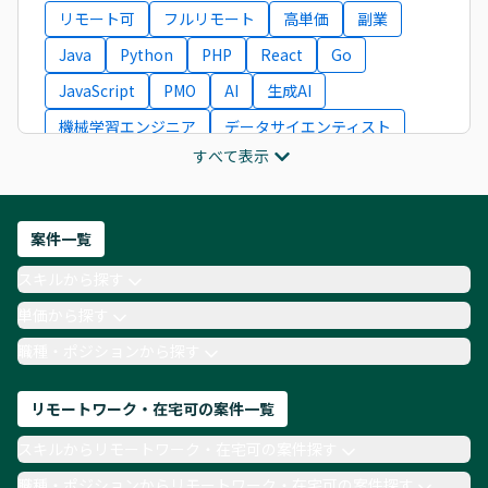
リモート可
フルリモート
高単価
副業
Java
Python
PHP
React
Go
JavaScript
PMO
AI
生成AI
機械学習エンジニア
データサイエンティスト
すべて表示
インフラエンジニア
ITコンサルタント
フロントエンドエンジニア
ネットワークエンジニア
Webディレクター
案件一覧
AIエンジニア
Webデザイナー
スキルから探す
月収100万円 業務委託
COBOL
Ruby
単価から探す
TypeScript
Laravel
AWS
職種・ポジションから探す
リモートワーク・在宅可の案件一覧
スキルからリモートワーク・在宅可の案件探す
職種・ポジションからリモートワーク・在宅可の案件探す