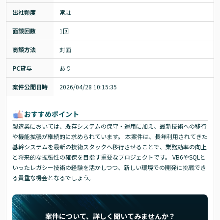
出社頻度
常駐
面談回数
1回
商談方法
対面
PC貸与
あり
案件公開日時
2026/04/28 10:15:35
おすすめポイント
製造業においては、既存システムの保守・運用に加え、最新技術への移行
や機能拡張が継続的に求められています。 本案件は、長年利用されてきた
基幹システムを最新の技術スタックへ移行させることで、業務効率の向上
と将来的な拡張性の確保を目指す重要なプロジェクトです。 VB6やSQLと
いったレガシー技術の経験を活かしつつ、新しい環境での開発に挑戦でき
る貴重な機会となるでしょう。
案件について、詳しく聞いてみませんか？