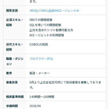
ます。
開発言語
VB
SQL
COBOL
生成AI
AIエージェント
AI
必須スキル・
VB6での開発経験

経験
SQLを用いての開発経験

土日を含めたシフト勤務可能な方

AIエージェントの利用経験
尚可スキル・
COBOLの知見
経験
職種・ポジシ
プログラマー(PG)
ョン
業界
製造・メーカー
募集背景
6月より上位会社交代枠にて技術者様を募集しておりま
す。
精算基準時間
140時間〜180時間
参画時期
2026/06