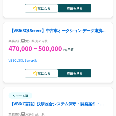
気になる
詳細を見る
【VB6/SQLServer】中古車オークション データ連携シ
ステム再構築案件・求人
業務委託
愛知県 丸の内駅
470,000 ~ 500,000
円/月額
VB
SQL
SQL Server
db
気になる
詳細を見る
リモート可
【VB6/C言語】決済照合システム保守・開発案件・求
人
業務委託
東京都 品川駅