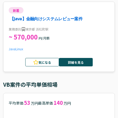
新着
【Java】金融向けシステムレビュー案件
業務委託
東京都 浜松町駅
~ 570,000
円/月額
Java
Linux
気になる
詳細を見る
VB
案件の平均単価相場
53
140
平均単価
最高単価
万円
万円