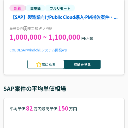
新着
高単価
フルリモート
【SAP】製造業向けPublic Cloud導入-PM補佐案件・求
人
業務委託
東京都 虎ノ門駅
1,000,000 ~ 1,100,000
円/月額
COBOL
SAP
windchill
システム開発
erp
気になる
詳細を見る
SAP
案件の平均単価相場
82
150
平均単価
最高単価
万円
万円