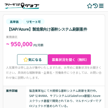
高単価
リモート可
【SAP/Azure】製造業向け基幹システム刷新案件
業務委託
~ 950,000
円/月額
気になる
募集状況を聞く（無料）
人気案件は申し込みが集中いたしますため、お早めに募集状況をお聞きく
ださい。
具体的な報酬単価・企業名・労働条件につきましては、お問い合
わせ後に説明いたします。
案件詳細
製造業某社にて大規模な基幹システム刷新を実行中。

SAP S/4HANA、サブシステムはSalesForce基盤とAzure
スクラッチ基盤で開発されており、マルチベンダーでプ
ロジェクトが進められている。
