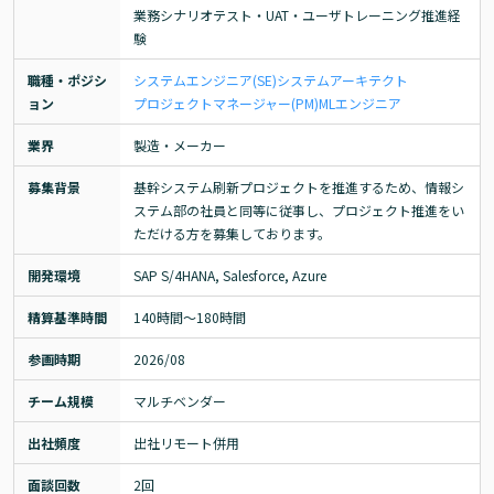
業務シナリオテスト・UAT・ユーザトレーニング推進経
験
職種・ポジシ
システムエンジニア(SE)
システムアーキテクト
ョン
プロジェクトマネージャー(PM)
MLエンジニア
業界
製造・メーカー
募集背景
基幹システム刷新プロジェクトを推進するため、情報シ
ステム部の社員と同等に従事し、プロジェクト推進をい
ただける方を募集しております。
開発環境
SAP S/4HANA, Salesforce, Azure
精算基準時間
140時間〜180時間
参画時期
2026/08
チーム規模
マルチベンダー
出社頻度
出社リモート併用
面談回数
2回