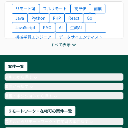
リモート可
フルリモート
高単価
副業
Java
Python
PHP
React
Go
JavaScript
PMO
AI
生成AI
機械学習エンジニア
データサイエンティスト
すべて表示
インフラエンジニア
ITコンサルタント
フロントエンドエンジニア
ネットワークエンジニア
Webディレクター
案件一覧
AIエンジニア
Webデザイナー
スキルから探す
月収100万円 業務委託
COBOL
Ruby
単価から探す
TypeScript
Laravel
AWS
職種・ポジションから探す
リモートワーク・在宅可の案件一覧
スキルからリモートワーク・在宅可の案件探す