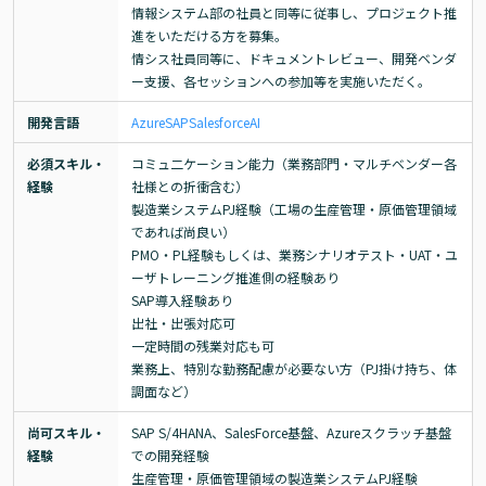
情報システム部の社員と同等に従事し、プロジェクト推
進をいただける方を募集。

情シス社員同等に、ドキュメントレビュー、開発ベンダ
ー支援、各セッションへの参加等を実施いただく。
開発言語
Azure
SAP
Salesforce
AI
必須スキル・
コミュ二ケーション能力（業務部門・マルチベンダー各
経験
社様との折衝含む）

製造業システムPJ経験（工場の生産管理・原価管理領域
であれば尚良い）

PMO・PL経験もしくは、業務シナリオテスト・UAT・ユ
ーザトレーニング推進側の経験あり

SAP導入経験あり

出社・出張対応可

一定時間の残業対応も可

業務上、特別な勤務配慮が必要ない方（PJ掛け持ち、体
調面など）
尚可スキル・
SAP S/4HANA、SalesForce基盤、Azureスクラッチ基盤
経験
での開発経験

生産管理・原価管理領域の製造業システムPJ経験
