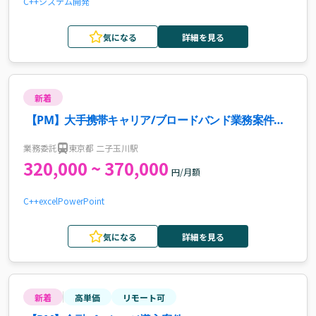
C++
システム開発
気になる
詳細を見る
新着
【PM】大手携帯キャリア/ブロードバンド業務案件・
求人
業務委託
東京都 二子玉川駅
320,000 ~ 370,000
円/月額
C++
excel
PowerPoint
気になる
詳細を見る
新着
高単価
リモート可