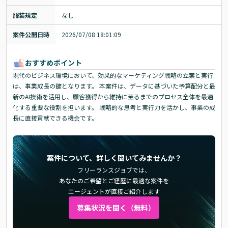
服装規定
なし
案件公開日時
2026/07/08 18:01:09
おすすめポイント
現代のビジネス環境において、効果的なマーケティング戦略の立案と実行
は、事業成長の鍵となります。 本案件は、データに基づいた予算配分と最
新のAI技術を活用し、顧客獲得から維持に至るまでのプロセス全体を最適
化する重要な役割を担います。 戦略的な思考と実行力を活かし、事業の成
長に直接貢献できる機会です。
案件について、詳しく聞いてみませんか？
フリーランスジョブでは、
あなたのご希望とご経歴に最適な案件を
エージェントが直接ご紹介します
募集状況を聞く（無料）