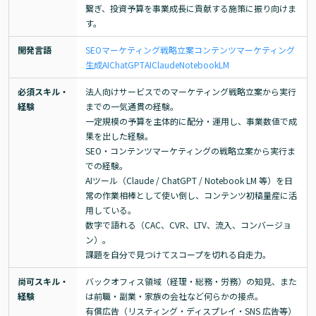
繋ぎ、投資予算を事業成長に貢献する施策に振り向けま
す。
開発言語
SEO
マーケティング戦略立案
コンテンツマーケティング
生成AI
ChatGPT
AI
Claude
NotebookLM
必須スキル・
法人向けサービスでのマーケティング戦略立案から実行
経験
までの一気通貫の経験。

一定規模の予算を主体的に配分・運用し、事業数値で成
果を出した経験。

SEO・コンテンツマーケティングの戦略立案から実行ま
での経験。

AIツール（Claude / ChatGPT / Notebook LM 等）を日
常の作業相棒として使い倒し、コンテンツ初稿量産に活
用している。

数字で語れる（CAC、CVR、LTV、流入、コンバージョ
ン）。

課題を自分で見つけてスコープを切れる自走力。
尚可スキル・
バックオフィス領域（経理・総務・労務）の知見、また
経験
は前職・副業・家族の会社など何らかの接点。

有償広告（リスティング・ディスプレイ・SNS 広告等）