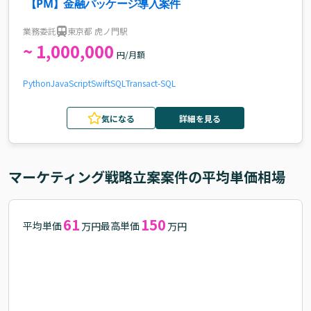
【PM】金融パッケージ導入案件
業務委託
東京都 虎ノ門駅
~ 1,000,000
円/月額
Python
JavaScript
Swift
SQL
Transact-SQL
気になる
詳細を見る
マーケティング戦略立案
案件の平均単価相場
61
150
平均単価
最高単価
万円
万円