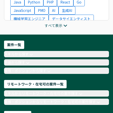
Java
Python
PHP
React
Go
JavaScript
PMO
AI
生成AI
機械学習エンジニア
データサイエンティスト
すべて表示
インフラエンジニア
ITコンサルタント
フロントエンドエンジニア
ネットワークエンジニア
Webディレクター
案件一覧
AIエンジニア
Webデザイナー
スキルから探す
月収100万円 業務委託
COBOL
Ruby
単価から探す
TypeScript
Laravel
AWS
職種・ポジションから探す
リモートワーク・在宅可の案件一覧
スキルからリモートワーク・在宅可の案件探す
職種・ポジションからリモートワーク・在宅可の案件探す