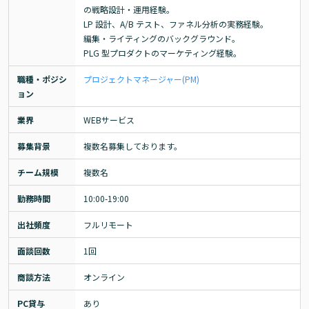
の戦略設計・運用経験。

LP 設計、A/B テスト、ファネル分析の実務経験。

編集・ライティングのバックグラウンド。

PLG 型プロダクトのマーケティング経験。
職種・ポジシ
プロジェクトマネージャー(PM)
ョン
業界
WEBサービス
募集背景
複数名募集しております。
チーム規模
複数名
勤務時間
10:00-19:00
出社頻度
フルリモート
面談回数
1回
商談方法
オンライン
PC貸与
あり