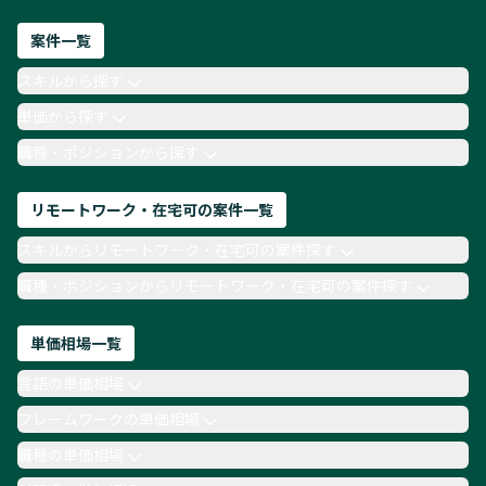
フロントエンドエンジニア
ネットワークエンジニア
Webディレクター
案件一覧
AIエンジニア
Webデザイナー
スキルから探す
月収100万円 業務委託
COBOL
Ruby
単価から探す
TypeScript
Laravel
AWS
職種・ポジションから探す
リモートワーク・在宅可の案件一覧
スキルからリモートワーク・在宅可の案件探す
職種・ポジションからリモートワーク・在宅可の案件探す
単価相場一覧
言語の単価相場
フレームワークの単価相場
職種の単価相場