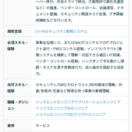
ーバー移行、共有ドライブ統合、IT運用BPO委託先選定
など）の推進、ベンダーコントロール、会議運営、ドキ
ュメント整備、セキュリティ関連タスク支援、IT予算編
成補助などを行います。
開発言語
C++
AI
セキュリティ
業務システム
必須スキル・
事業会社情シス、またはSIer/ITコンサルでのITプロジェ
経験
クト遂行・PMO/コンサル経験。インフラ/クラウド/業
務システムを横断して理解・対話できる幅広いIT知識。
ベンダーコントロール経験。ハンズオンで手を動かし課
題・タスクを潰す実務遂行力、自ら論点を提起する自走
力。
尚可スキル・
セキュリティ/ISMS/ゼロトラスト/MDM領域の理解。外
経験
食/多拠点/宅食など現場を持つ事業の業務理解。
職種・ポジシ
バックエンドエンジニア
アプリケーションエンジニア
ョン
インフラエンジニア
AIエンジニア
システムエンジニア(SE)
クラウドエンジニア
業界
サービス