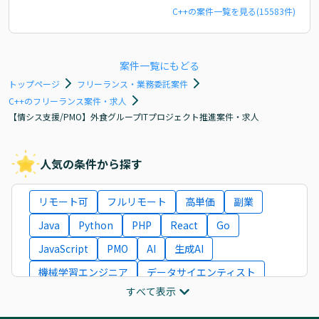
C++
の案件一覧を見る(
15583
件)
案件一覧にもどる
トップページ
フリーランス・業務委託案件
C++のフリーランス案件・求人
【情シス支援/PMO】外食グループITプロジェクト推進案件・求人
人気の条件から探す
リモート可
フルリモート
高単価
副業
Java
Python
PHP
React
Go
JavaScript
PMO
AI
生成AI
機械学習エンジニア
データサイエンティスト
すべて表示
インフラエンジニア
ITコンサルタント