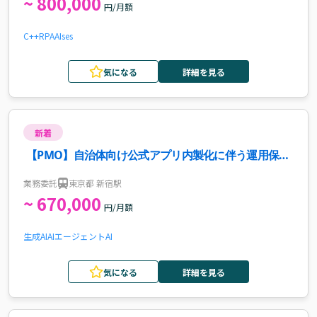
~ 800,000
円/月額
C++
RPA
AI
ses
気になる
詳細を見る
新着
【PMO】自治体向け公式アプリ内製化に伴う運用保
守・エスカレーション窓口支援案件・求人
業務委託
東京都 新宿駅
~ 670,000
円/月額
生成AI
AIエージェント
AI
気になる
詳細を見る