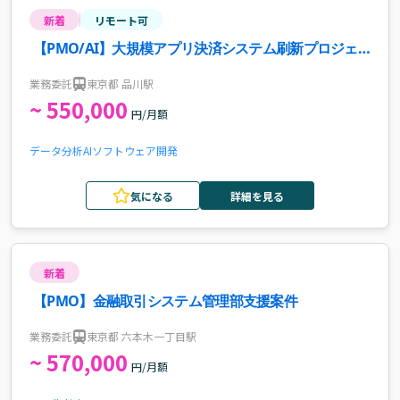
新着
リモート可
【PMO/AI】大規模アプリ決済システム刷新プロジェ
クト案件・求人
業務委託
東京都 品川駅
~ 550,000
円/月額
データ分析
AI
ソフトウェア開発
気になる
詳細を見る
新着
【PMO】金融取引システム管理部支援案件
業務委託
東京都 六本木一丁目駅
~ 570,000
円/月額