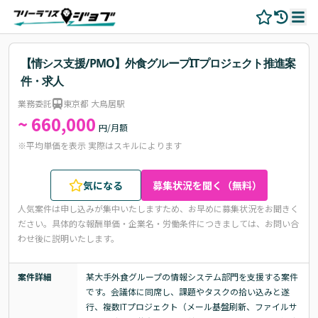
【情シス支援/PMO】外食グループITプロジェクト推進案
件・求人
業務委託
東京都 大鳥居駅
~ 660,000
円/月額
※平均単価を表示 実際はスキルによります
気になる
募集状況を聞く（無料）
人気案件は申し込みが集中いたしますため、お早めに募集状況をお聞きく
ださい。
具体的な報酬単価・企業名・労働条件につきましては、お問い合
わせ後に説明いたします。
案件詳細
某大手外食グループの情報システム部門を支援する案件
です。会議体に同席し、課題やタスクの拾い込みと遂
行、複数ITプロジェクト（メール基盤刷新、ファイルサ