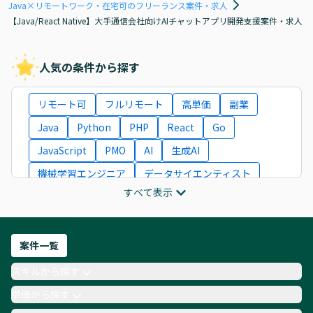
Java×リモートワーク・在宅可のフリーランス案件・求人
【Java/React Native】大手通信会社向けAIチャットアプリ開発支援案件・求人
人気の条件から探す
リモート可
フルリモート
高単価
副業
Java
Python
PHP
React
Go
JavaScript
PMO
AI
生成AI
機械学習エンジニア
データサイエンティスト
すべて表示
インフラエンジニア
ITコンサルタント
フロントエンドエンジニア
ネットワークエンジニア
Webディレクター
案件一覧
AIエンジニア
Webデザイナー
スキルから探す
月収100万円 業務委託
COBOL
Ruby
単価から探す
TypeScript
Laravel
AWS