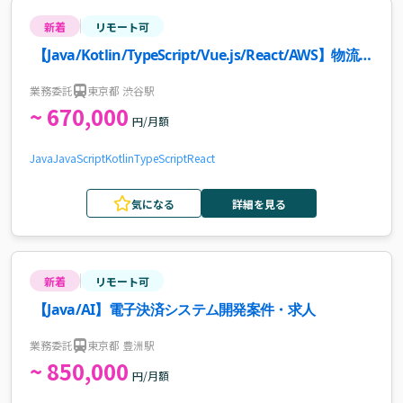
新着
リモート可
【Java/Kotlin/TypeScript/Vue.js/React/AWS】物流業
界向けWebサービス新規機能開発・インフラ改善案件
業務委託
東京都 渋谷駅
~ 670,000
円/月額
Java
JavaScript
Kotlin
TypeScript
React
気になる
詳細を見る
新着
リモート可
【Java/AI】電子決済システム開発案件・求人
業務委託
東京都 豊洲駅
~ 850,000
円/月額