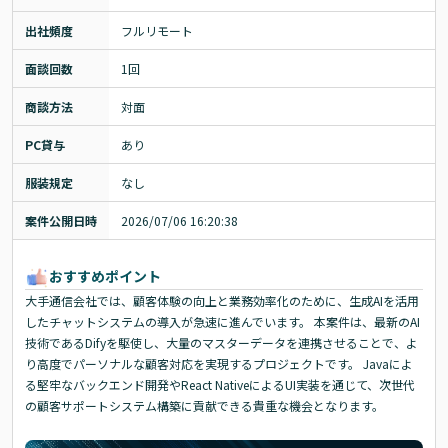
出社頻度
フルリモート
面談回数
1回
商談方法
対面
PC貸与
あり
服装規定
なし
案件公開日時
2026/07/06 16:20:38
おすすめポイント
大手通信会社では、顧客体験の向上と業務効率化のために、生成AIを活用
したチャットシステムの導入が急速に進んでいます。 本案件は、最新のAI
技術であるDifyを駆使し、大量のマスターデータを連携させることで、よ
り高度でパーソナルな顧客対応を実現するプロジェクトです。 Javaによ
る堅牢なバックエンド開発やReact NativeによるUI実装を通じて、次世代
の顧客サポートシステム構築に貢献できる貴重な機会となります。