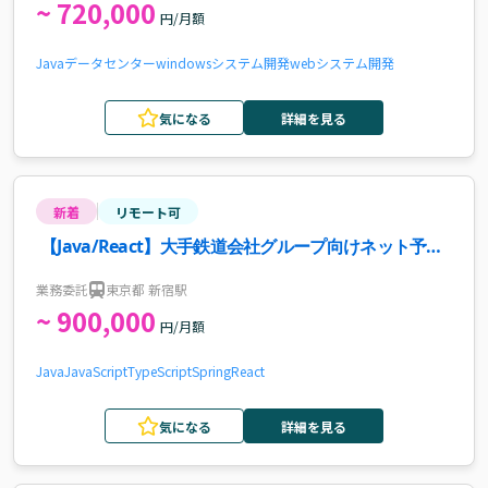
~ 720,000
円/月額
Java
データセンター
windows
システム開発
webシステム開発
気になる
詳細を見る
新着
リモート可
【Java/React】大手鉄道会社グループ向けネット予約
サービス開発および保守運用案件・求人
業務委託
東京都 新宿駅
~ 900,000
円/月額
Java
JavaScript
TypeScript
Spring
React
気になる
詳細を見る