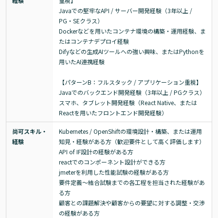
経験
重視】

Javaでの堅牢なAPI / サーバー開発経験（3年以上 / 
PG・SEクラス）

Dockerなどを用いたコンテナ環境の構築・運用経験、ま
たはコンテナデプロイ経験

Difyなどの生成AIツールへの強い興味、またはPythonを
用いたAI連携経験

【パターンB：フルスタック / アプリケーション重視】

Javaでのバックエンド開発経験（3年以上 / PGクラス）

スマホ、タブレット開発経験（React Native、または
Reactを用いたフロントエンド開発経験）
尚可スキル・
Kubernetes / OpenShiftの環境設計・構築、または運用
経験
知見・経験がある方（歓迎要件として高く評価します）

API of IF設計の経験がある方

reactでのコンポーネント設計ができる方

jmeterを利用した性能試験の経験がある方

要件定義～結合試験までの各工程を担当された経験があ
る方

顧客との課題解決や顧客からの要望に対する調整・交渉
の経験がある方