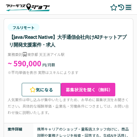
フルリモート
【Java/React Native】大手通信会社向けAIチャットアプ
リ開発支援案件・求人
業務委託
東京都 天王洲アイル駅
~ 590,000
円/月額
※平均単価を表示 実際はスキルによります
気になる
募集状況を聞く（無料）
人気案件は申し込みが集中いたしますため、お早めに募集状況をお聞きく
ださい。
具体的な報酬単価・企業名・労働条件につきましては、お問い合
わせ後に説明いたします。
案件詳細
携帯キャリアのショップ・量販店スタッフ向けに、商品
説明や業務ナレッジを検索・回答する、生成AIを活用し