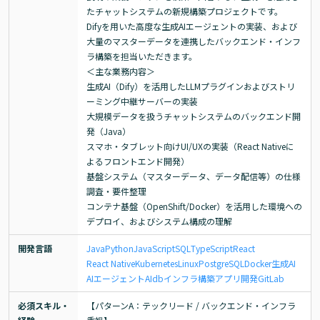
たチャットシステムの新規構築プロジェクトです。

Difyを用いた高度な生成AIエージェントの実装、および
大量のマスターデータを連携したバックエンド・インフ
ラ構築を担当いただきます。

＜主な業務内容＞

生成AI（Dify）を活用したLLMプラグインおよびストリ
ーミング中継サーバーの実装

大規模データを扱うチャットシステムのバックエンド開
発（Java）

スマホ・タブレット向けUI/UXの実装（React Nativeに
よるフロントエンド開発）

基盤システム（マスターデータ、データ配信等）の仕様
調査・要件整理

コンテナ基盤（OpenShift/Docker）を活用した環境への
デプロイ、およびシステム構成の理解
開発言語
Java
Python
JavaScript
SQL
TypeScript
React
React Native
Kubernetes
Linux
PostgreSQL
Docker
生成AI
AIエージェント
AI
db
インフラ構築
アプリ開発
GitLab
必須スキル・
【パターンA：テックリード / バックエンド・インフラ