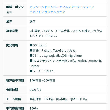
職種・ポジシ
バックエンドエンジニア
フルスタックエンジニア
ョン
モバイルアプリエンジニア
業界
通信
募集背景
2名募集しており、チーム全体でスキルを補完し合う体
制を想定しています。
開発環境
■OS：Linux

■言語：Python, TypeScript, Java

■DB：postgresql, atlas(DB migration)

■AI/コンテナ/インフラ技術：Dify, Docker, OpenShift, 
Harbor

■ツール：GitLab
精算基準時間
140時間〜200時間
参画時期
2026/09
チーム規模
弊社体制：PM1名、開発4名、QAリード1名
平均稼働時間
100%