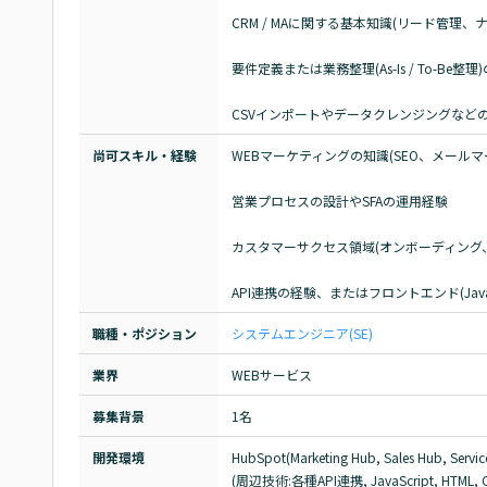
CRM / MAに関する基本知識(リード管理、
要件定義または業務整理(As-Is / To-Be整理
CSVインポートやデータクレンジングなど
尚可スキル・経験
WEBマーケティングの知識(SEO、メールマ
営業プロセスの設計やSFAの運用経験

カスタマーサクセス領域(オンボーディング、L
API連携の経験、またはフロントエンド(JavaS
職種・ポジション
システムエンジニア(SE)
業界
WEBサービス
募集背景
1名
開発環境
HubSpot(Marketing Hub, Sales Hub, Service
(周辺技術:各種API連携, JavaScript, HTM