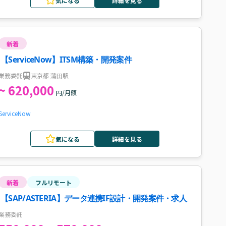
気になる
詳細を見る
新着
【ServiceNow】ITSM構築・開発案件
業務委託
東京都 蒲田駅
~ 620,000
円/月額
ServiceNow
気になる
詳細を見る
新着
フルリモート
【SAP/ASTERIA】データ連携IF設計・開発案件・求人
業務委託