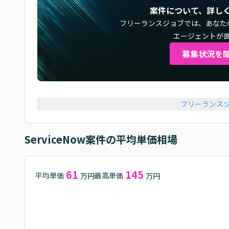
案件について、詳し
フリーランスジョブでは、
あなた
エージェントが
募集状況を
フリーランス
ServiceNow
案件の平均単価相場
61
145
平均単価
最高単価
万円
万円