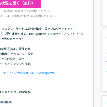
集状況を聞く（無料）
め、お早めに募集状況をお聞きください。
ましては、お問い合わせ後に説明いたします。
業・カスタマーサクセス基盤の構築・設定プロジェクトです。

Be)から要件定義を進め、HubSpotの各Hubのセットアップやワーク
担当いただきます。

o-Be整理)および要件定義

ice Hubの構築・パラメーター設定

ックの設計・設定

データクレンジング作業)
ーケティング戦略立案
CRM
CSS
hubspot
sfa
ce Hubいずれかの利用・設定経験

実務経験
