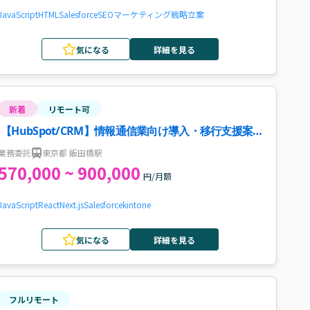
JavaScript
HTML
Salesforce
SEO
マーケティング戦略立案
気になる
詳細を見る
新着
リモート可
【HubSpot/CRM】情報通信業向け導入・移行支援案
件
業務委託
東京都 飯田橋駅
570,000 ~ 900,000
円/月額
JavaScript
React
Next.js
Salesforce
kintone
気になる
詳細を見る
フルリモート