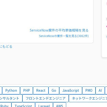
ServiceNow
案件の平均単価相場を見る
ServiceNow
の案件一覧を見る(
3062
件)
にもどる
Python
PHP
React
Go
JavaScript
PMO
AI
コンサルタント
フロントエンドエンジニア
ネットワークエンジニ
Ruby
TypeScript
Laravel
AWS