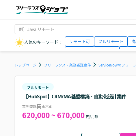
リモート可
フルリモート
高
人気のキーワード：
データサイエンティスト
インフ
AIエンジニア
Webデザイナー
トップページ
フリーランス・業務委託案件
ServiceNowのフリ
フルリモート
【HubSpot】CRM/MA基盤構築・自動化設計案件
業務委託
東京都
620,000 ~ 670,000
円/月額