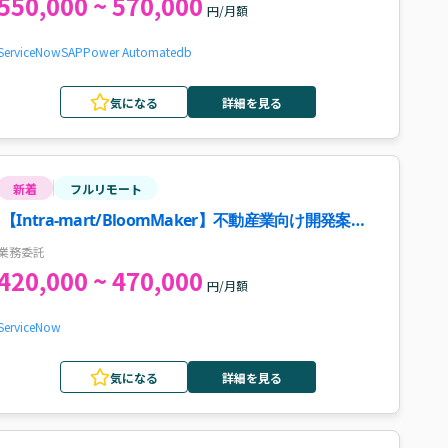
550,000 ~ 570,000
円/月額
ServiceNow
SAP
Power Automate
db
気になる
詳細を見る
新着
フルリモート
【Intra-mart/BloomMaker】不動産業向け開発案
件・求人
業務委託
420,000 ~ 470,000
円/月額
ServiceNow
気になる
詳細を見る