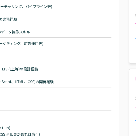
ナーチャリング、パイプライン等)

)の実務経験

のデータ操作スキル
ーケティング、広告運用等)

TV向上等)の設計経験

cript、HTML、CSS)の開発経験
 Hub)

L, CSS ※知見があれば尚可)