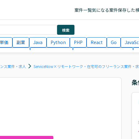
案件一覧
気になる案件
保存した
検索
単価
副業
Java
Python
PHP
React
Go
JavaSc
ラエンジニア
ITコンサルタント
フロントエンドエンジニア
月収100万円 業務委託
COBOL
Ruby
TypeScript
Larav
ーランス案件・求人
ServiceNow×リモートワーク・在宅可のフリーランス案件・
条