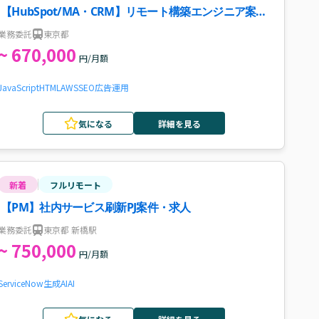
【HubSpot/MA・CRM】リモート構築エンジニア案
件・求人
業務委託
東京都
~ 670,000
円/月額
JavaScript
HTML
AWS
SEO
広告運用
気になる
詳細を見る
新着
フルリモート
【PM】社内サービス刷新PJ案件・求人
業務委託
東京都 新橋駅
~ 750,000
円/月額
ServiceNow
生成AI
AI