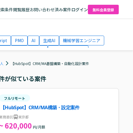
検索条件
閲覧履歴
お問い合わせ済み案件
ログイン
無料会員登録
ript
PMO
AI
生成AI
機械学習エンジニア
ネットワークエンジニア
Webディレクター
el
AWS
求人
【HubSpot】CRM/MA基盤構築・自動化設計案件
件が似ている案件
フルリモート
【HubSpot】CRM/MA構築・設定案件
業務委託
東京都
~ 620,000
円/月額