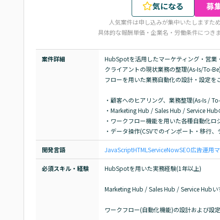
気になる
募
人気案件は申し込みが集中いたしますた
具体的な報酬単価・企業名・労働条件につき
案件詳細
HubSpotを活用したマーケティング・営
クライアントの現状業務の整理(As-Is/To-
フローを用いた業務自動化の設計・設定をご
・顧客へのヒアリング、業務整理(As-Is / T
・Marketing Hub / Sales Hub / Serv
・ワークフロー機能を用いた各種自動化ロジ
・データ操作(CSVでのインポート・移行、
開発言語
JavaScript
HTML
ServiceNow
SEO
広告運用
マ
必須スキル・経験
HubSpotを用いた実務経験(1年以上)

Marketing Hub / Sales Hub / Servi
ワークフロー(自動化機能)の設計および設定