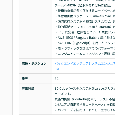
チームへの標準化経験があれば特に歓迎）

・技術的負債が多く存在するコードベースの
・某管理画面パッケージ（Laravel Nova）
・決済代行システムや物流システムなど、外
・静的解析ツール（PHPStan / Larast
・EC、受発注、在庫管理といった業務ドメ
・AWS（ECS / Fargate / Batch / S3 /
・AWS CDK（TypeScript）を用いた
・高トラフィックな環境下でのパフォーマン
・エンジニアチームのマネジメント経験（
職種・ポジション
バックエンドエンジニア
システムエンジニア(
EM
業界
EC
募集背景
EC-CubeベースのシステムをLarave
ェーズです。

技術的負債（Controller肥大化・テ
ンジニアが自走できるコードベース」を目指
このフェーズを技術リードとして主導して