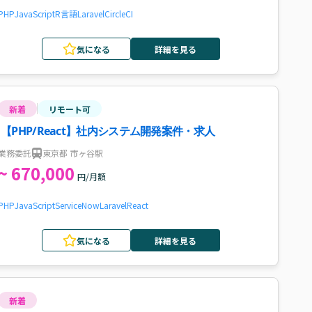
PHP
JavaScript
R言語
Laravel
CircleCI
気になる
詳細を見る
新着
リモート可
【PHP/React】社内システム開発案件・求人
業務委託
東京都 市ヶ谷駅
~ 670,000
円/月額
PHP
JavaScript
ServiceNow
Laravel
React
気になる
詳細を見る
新着