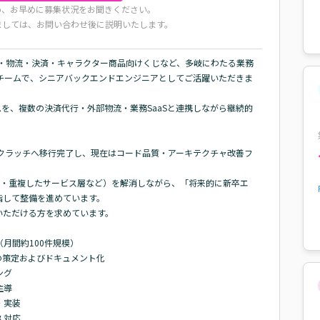
め、お早めに募集状況をお聞きください。
ましては、お問い合わせ後に説明いたします。
庫・物流・決済・キャラクター商品向けくじなど、多岐にわたる業務
発チームで、シニアバックエンドエンジニアとしてご活躍いただきま
ムを、複数の決済代行・外部物流・業務SaaSと連携しながら継続的
lフルスクラッチへ移行完了し、現在はコード品質・アーキテクチャ改善フ
スト不足・重複したサービス層など）を解消しながら、「将来的に新卒エ
して整備を進めています。

ただける方を求めています。

間約100件規模）

策定およびドキュメント化

グ

導

実装

対応
