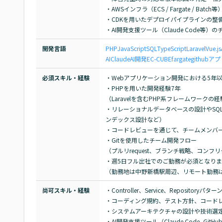
・AWSインフラ（ECS / Fargate / Bat
・CDKを用いたデプロイパイプラインの整備
・AI開発支援ツール（Claude Code等
開発言語
PHP
JavaScript
SQL
TypeScript
Laravel
Vue.js
AI
Claude
AI開発
EC-CUBE
fargate
github
アプ
必須スキル・経験
・Webアプリケーション開発における5年以
・PHPを用いた開発経験7年

（Laravelを含むPHP系フレームワークの
・リレーショナルデータベースの設計やSQ
ンデックス設計など）

・コードレビューを通じて、チームメンバー
・Gitを使用したチーム開発フロー

（プルリrequest、ブランチ戦略、コンフ
・週5日フル出社でのご勤務が必須となりま
（勤務地は中野新橋駅周辺、リモート勤務
尚可スキル・経験
・Controller、Service、Reposito
・コーディング規約、テスト方針、コードレ
・システムアーキテクチャの設計や技術選定
・AI開発支援ツール（Claude Code, G