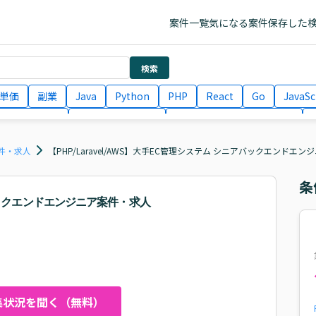
案件一覧
気になる案件
保存した
検索
単価
副業
Java
Python
PHP
React
Go
JavaSc
ラエンジニア
ITコンサルタント
フロントエンドエンジニア
月収100万円 業務委託
COBOL
Ruby
TypeScript
Larav
件・求人
【PHP/Laravel/AWS】大手EC管理システム シニアバックエンドエ
条
ニアバックエンドエンジニア案件・求人
集状況を聞く（無料）