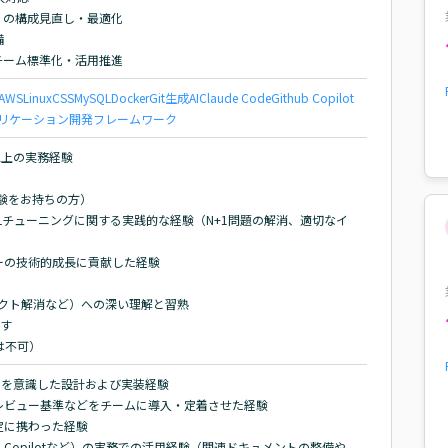
ch等）の構成見直し・最適化



）のチーム標準化・活用推進
AWS
Linux
CSS
MySQL
Docker
Git
生成AI
Claude Code
Github Copilot
リケーション開発
フレームワーク
上の実務経験

経験をお持ちの方）

Lチューニングに関する実践的な経験（N+1問題の解消、適切なイ
の技術的成長に貢献した経験

リクト解消など）への深い理解と習熟

す

は不可）
ryパターンを意識した設計および実装経験

ビュー基準などをチームに導入・定着させた経験

に携わった経験

itHub Copilotなど）の実務での活用経験（関連ドキュメントの整備や