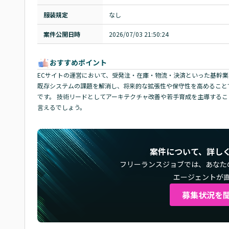
服装規定
なし
案件公開日時
2026/07/03 21:50:24
おすすめポイント
ECサイトの運営において、受発注・在庫・物流・決済といった基幹業
既存システムの課題を解消し、将来的な拡張性や保守性を高めること
です。 技術リードとしてアーキテクチャ改善や若手育成を主導するこ
言えるでしょう。
案件について、詳し
フリーランスジョブでは、
あなた
エージェントが
募集状況を