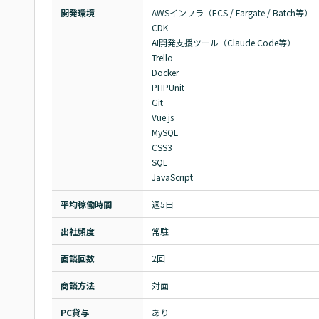
開発環境
AWSインフラ（ECS / Fargate / Batch等）

CDK

AI開発支援ツール（Claude Code等）

Trello

Docker

PHPUnit

Git

Vue.js

MySQL

CSS3

SQL

JavaScript
平均稼働時間
週5日
出社頻度
常駐
面談回数
2回
商談方法
対面
PC貸与
あり