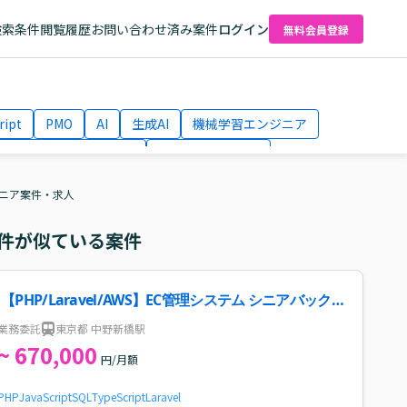
検索条件
閲覧履歴
お問い合わせ済み案件
ログイン
無料会員登録
ript
PMO
AI
生成AI
機械学習エンジニア
ネットワークエンジニア
Webディレクター
el
AWS
ンジニア案件・求人
件が似ている案件
【PHP/Laravel/AWS】EC管理システム シニアバック
エンドエンジニア案件・求人
業務委託
東京都 中野新橋駅
~ 670,000
円/月額
PHP
JavaScript
SQL
TypeScript
Laravel