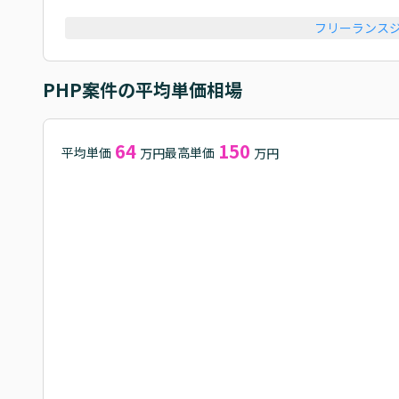
フリーランス
PHP
案件の平均単価相場
64
150
平均単価
最高単価
万円
万円