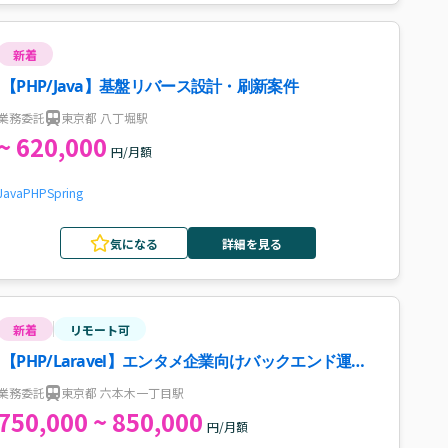
新着
【PHP/Java】基盤リバース設計・刷新案件
業務委託
東京都 八丁堀駅
~ 620,000
円/月額
Java
PHP
Spring
気になる
詳細を見る
新着
リモート可
【PHP/Laravel】エンタメ企業向けバックエンド運用
保守案件
業務委託
東京都 六本木一丁目駅
750,000 ~ 850,000
円/月額