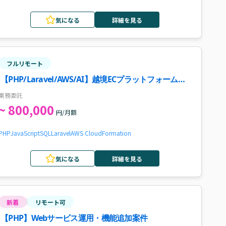
気になる
詳細を見る
フルリモート
【PHP/Laravel/AWS/AI】越境ECプラットフォーム開
発｜ソフトウェアエンジニア案件・求人
業務委託
~ 800,000
円/月額
PHP
JavaScript
SQL
Laravel
AWS CloudFormation
気になる
詳細を見る
新着
リモート可
【PHP】Webサービス運用・機能追加案件