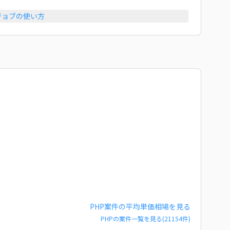
ジョブの使い方
PHP
案件の平均単価相場を見る
PHP
の案件一覧を見る(
21154
件)