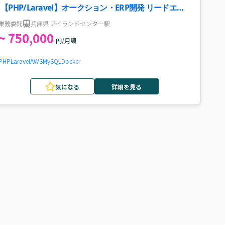
【PHP/Laravel】オークション・ERP開発 リードエン
ジニア案件・求人
業務委託
兵庫県 アイランドセンター駅
~ 750,000
円/月額
PHP
Laravel
AWS
MySQL
Docker
気になる
詳細を見る