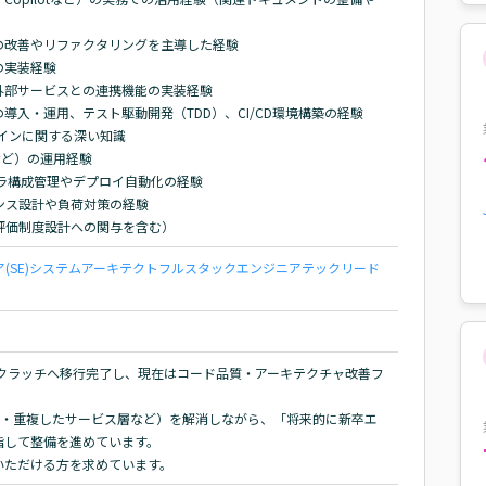
改善やリファクタリングを主導した経験

の実装経験

部サービスとの連携機能の実装経験

an）の導入・運用、テスト駆動開発（TDD）、CI/CD環境構築の経験

インに関する深い知識

 SNSなど）の運用経験

インフラ構成管理やデプロイ自動化の経験

ス設計や負荷対策の経験

評価制度設計への関与を含む）
SE)
システムアーキテクト
フルスタックエンジニア
テックリード
lフルスクラッチへ移行完了し、現在はコード品質・アーキテクチャ改善フ
スト不足・重複したサービス層など）を解消しながら、「将来的に新卒エ
して整備を進めています。

いただける方を求めています。