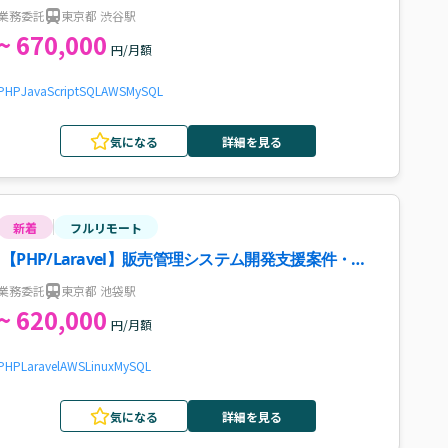
業務委託
東京都 渋谷駅
~ 670,000
円/月額
PHP
JavaScript
SQL
AWS
MySQL
気になる
詳細を見る
新着
フルリモート
【PHP/Laravel】販売管理システム開発支援案件・求
人
業務委託
東京都 池袋駅
~ 620,000
円/月額
PHP
Laravel
AWS
Linux
MySQL
気になる
詳細を見る