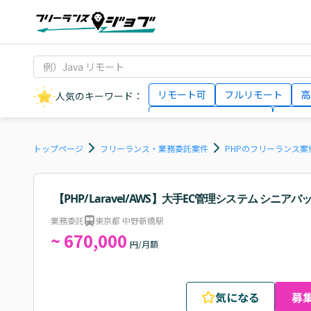
リモート可
フルリモート
高
人気のキーワード：
データサイエンティスト
インフ
AIエンジニア
Webデザイナー
トップページ
フリーランス・業務委託案件
PHPのフリーランス案
【PHP/Laravel/AWS】大手EC管理システム シ
業務委託
東京都 中野新橋駅
~ 670,000
円/月額
気になる
募