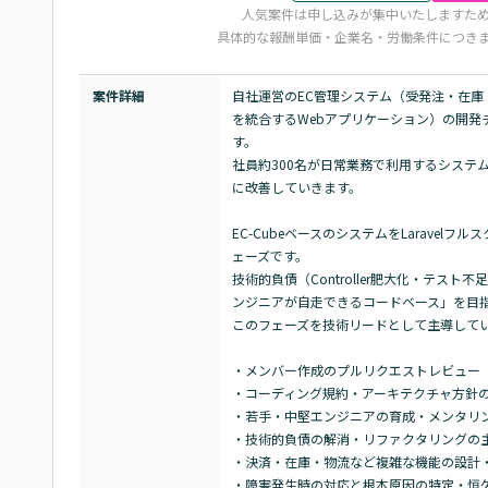
人気案件は申し込みが集中いたしますた
具体的な報酬単価・企業名・労働条件につき
案件詳細
自社運営のEC管理システム（受発注・在
を統合するWebアプリケーション）の開
す。

社員約300名が日常業務で利用するシステ
に改善していきます。

EC-CubeベースのシステムをLarave
ェーズです。

技術的負債（Controller肥大化・テ
ンジニアが自走できるコードベース」を目指
このフェーズを技術リードとして主導してい
・メンバー作成のプルリクエストレビュー（月
・コーディング規約・アーキテクチャ方針の
・若手・中堅エンジニアの育成・メンタリン
・技術的負債の解消・リファクタリングの主
・決済・在庫・物流など複雑な機能の設計・
・障害発生時の対応と根本原因の特定・恒久