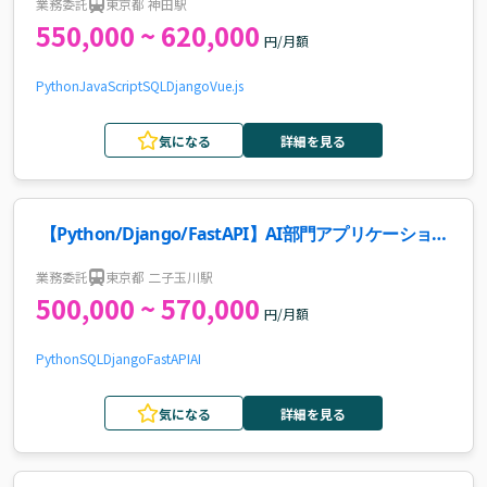
業務委託
東京都 神田駅
550,000 ~ 620,000
円/月額
Python
JavaScript
SQL
Django
Vue.js
気になる
詳細を見る
【Python/Django/FastAPI】AI部門アプリケーション
開発・保守案件・求人
業務委託
東京都 二子玉川駅
500,000 ~ 570,000
円/月額
Python
SQL
Django
FastAPI
AI
気になる
詳細を見る