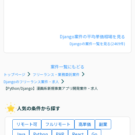
Django
案件の平均単価相場を見る
Django
の案件一覧を見る(
2469
件)
案件一覧にもどる
トップページ
フリーランス・業務委託案件
Djangoのフリーランス案件・求人
【Python/Django】漫画系新規事業アプリ開発案件・求人
人気の条件から探す
リモート可
フルリモート
高単価
副業
Java
Python
PHP
React
Go