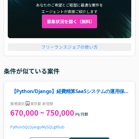
あなたのご希望とご経歴に最適な案件を
エージェントが直接ご紹介します
募集状況を聞く（無料）
フリーランスジョブの使い方
条件が似ている案件
【Python/Django】経費精算SaaSシステムの運用保
守案件
業務委託
東京都 新宿駅
670,000 ~ 750,000
円/月額
Python
SQL
Django
MySQL
github