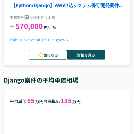
【Python/Django】Web申込システム保守開発案件・
求人
業務委託
東京都 代々木駅
~ 570,000
円/月額
Python
JavaScript
HTML
Django
AWS
気になる
詳細を見る
Django
案件の平均単価相場
65
135
平均単価
最高単価
万円
万円