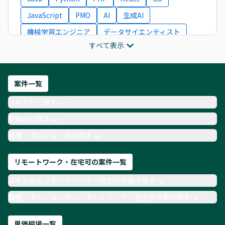
JavaScript
PMO
AI
生成AI
機械学習エンジニア
データサイエンティスト
すべて表示
インフラエンジニア
ITコンサルタント
フロントエンドエンジニア
ネットワークエンジニア
Webディレクター
案件一覧
AIエンジニア
Webデザイナー
スキルから探す
月収100万円 業務委託
COBOL
Ruby
単価から探す
TypeScript
Laravel
AWS
職種・ポジションから探す
リモートワーク・在宅可の案件一覧
スキルからリモートワーク・在宅可の案件探す
職種・ポジションからリモートワーク・在宅可の案件探す
単価相場一覧