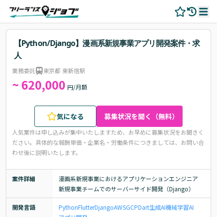
【Python/Django】漫画系新規事業アプリ開発案件・求
人
業務委託
東京都 東新宿駅
~ 620,000
円/月額
気になる
募集状況を聞く（無料）
人気案件は申し込みが集中いたしますため、お早めに募集状況をお聞きく
ださい。
具体的な報酬単価・企業名・労働条件につきましては、お問い合
わせ後に説明いたします。
案件詳細
漫画系新規事業におけるアプリケーションエンジニア

新規事業チームでのサーバーサイド開発（Django）
開発言語
Python
Flutter
Django
AWS
GCP
Dart
生成AI
機械学習
AI