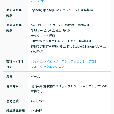
アプリ開発
必須スキル・
Python(Django)によるバックエンド開発経験
経験
尚可スキル・
AWSやGCPでのサーバーの使用・運用経験

経験
新規サービスの立ち上げ経験

テックリード経験

Flutterなどを利用したクライアント開発経験

機械学習関連の経験/知見(特にStable Difusionなどの生
成AI関係)
職種・ポジシ
バックエンドエンジニア
システムエンジニア(SE)
ョン
フルスタックエンジニア
業界
ゲーム
募集背景
漫画系新規事業におけるアプリケーションエンジニアの
募集です。
開発環境
AWS, GCP
精算基準時間
160時間