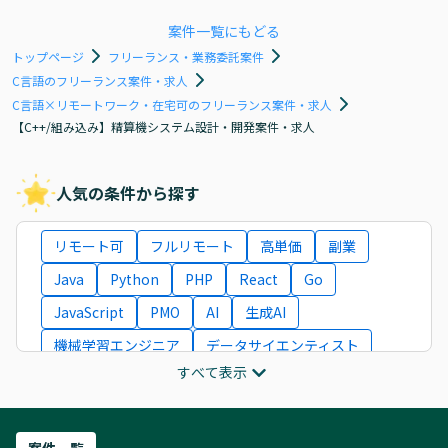
案件一覧にもどる
トップページ
フリーランス・業務委託案件
C言語のフリーランス案件・求人
C言語×リモートワーク・在宅可のフリーランス案件・求人
【C++/組み込み】精算機システム設計・開発案件・求人
人気の条件から探す
リモート可
フルリモート
高単価
副業
Java
Python
PHP
React
Go
JavaScript
PMO
AI
生成AI
機械学習エンジニア
データサイエンティスト
すべて表示
インフラエンジニア
ITコンサルタント
フロントエンドエンジニア
ネットワークエンジニア
Webディレクター