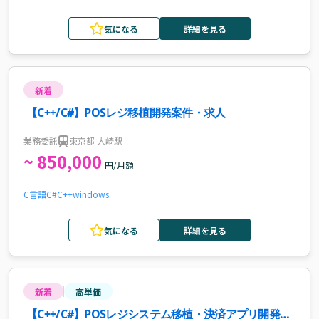
気になる
詳細を見る
新着
【C++/C#】POSレジ移植開発案件・求人
業務委託
東京都 大崎駅
~ 850,000
円/月額
C言語
C#
C++
windows
気になる
詳細を見る
新着
高単価
【C++/C#】POSレジシステム移植・決済アプリ開発案