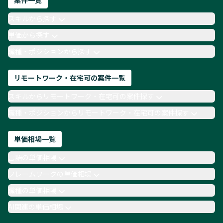
案件一覧
AIエンジニア
Webデザイナー
スキルから探す
月収100万円 業務委託
COBOL
Ruby
単価から探す
TypeScript
Laravel
AWS
職種・ポジションから探す
リモートワーク・在宅可の案件一覧
スキルからリモートワーク・在宅可の案件探す
職種・ポジションからリモートワーク・在宅可の案件探す
単価相場一覧
言語の単価相場
フレームワークの単価相場
職種の単価相場
AI関連の単価相場