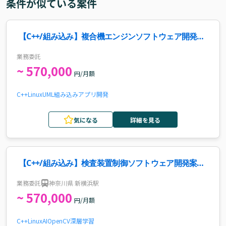
条件が似ている案件
【C++/組み込み】複合機エンジンソフトウェア開発案
件・求人
業務委託
~ 570,000
円/月額
C++
Linux
UML
組み込み
アプリ開発
気になる
詳細を見る
【C++/組み込み】検査装置制御ソフトウェア開発案
件・求人
業務委託
神奈川県 新横浜駅
~ 570,000
円/月額
C++
Linux
AI
OpenCV
深層学習