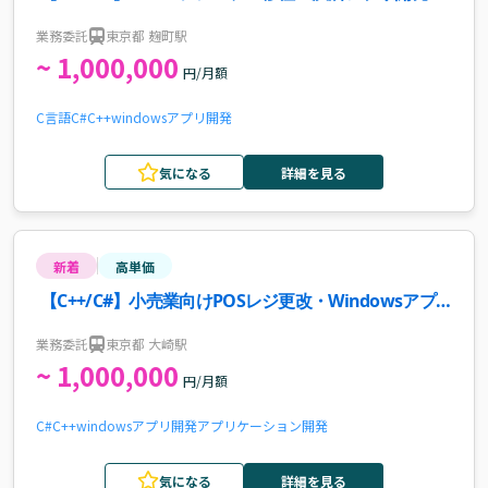
件・求人
業務委託
東京都 麹町駅
~ 1,000,000
円/月額
C言語
C#
C++
windows
アプリ開発
気になる
詳細を見る
新着
高単価
【C++/C#】小売業向けPOSレジ更改・Windowsアプ
リ開発案件・求人
業務委託
東京都 大崎駅
~ 1,000,000
円/月額
C#
C++
windows
アプリ開発
アプリケーション開発
気になる
詳細を見る