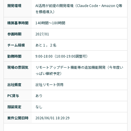
開発環境
AI活用が前提の開発環境（Claude Code・Amazon Q等
を積極導入）
精算基準時間
140時間〜180時間
参画時期
2027/01
チーム規模
あと１，２名
勤務時間
9:00-18:00（10:00-19:00調整可）
現場の雰囲気
リモートアップデート機能等の追加機能開発（今年度い
っぱい継続予定）
出社頻度
出社リモート併用
PC貸与
あり
服装規定
なし
案件公開日時
2026/06/01 18:20:29