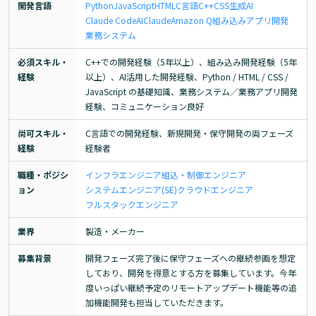
開発言語
Python
JavaScript
HTML
C言語
C++
CSS
生成AI
Claude Code
AI
Claude
Amazon Q
組み込み
アプリ開発
業務システム
必須スキル・
C++での開発経験（5年以上）、組み込み開発経験（5年
経験
以上）、AI活用した開発経験、Python / HTML / CSS / 
JavaScript の基礎知識、業務システム／業務アプリ開発
経験、コミュニケーション良好
尚可スキル・
C言語での開発経験、新規開発・保守開発の両フェーズ
経験
経験者
職種・ポジシ
インフラエンジニア
組込・制御エンジニア
ョン
システムエンジニア(SE)
クラウドエンジニア
フルスタックエンジニア
業界
製造・メーカー
募集背景
開発フェーズ完了後に保守フェーズへの継続参画を想定
しており、開発を得意とする方を募集しています。今年
度いっぱい継続予定のリモートアップデート機能等の追
加機能開発も担当していただきます。