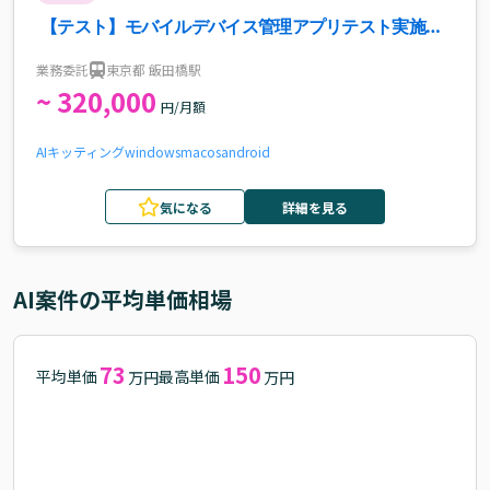
【テスト】モバイルデバイス管理アプリテスト実施案
件・求人
業務委託
東京都 飯田橋駅
~ 320,000
円/月額
AI
キッティング
windows
macos
android
気になる
詳細を見る
AI
案件の平均単価相場
73
150
平均単価
最高単価
万円
万円