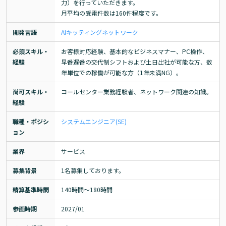
力）を行っていただきます。

月平均の受電件数は160件程度です。
開発言語
AI
キッティング
ネットワーク
必須スキル・
お客様対応経験、基本的なビジネスマナー、PC操作、
経験
早番遅番の交代制シフトおよび土日出社が可能な方、数
年単位での稼働が可能な方（1年未満NG）。
尚可スキル・
コールセンター業務経験者、ネットワーク関連の知識。
経験
職種・ポジシ
システムエンジニア(SE)
ョン
業界
サービス
募集背景
1名募集しております。
精算基準時間
140時間〜180時間
参画時期
2027/01