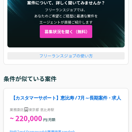
案件について、詳しく聞いてみませんか？
フリーランスジョブでは、
あなたのご希望とご経歴に最適な案件を
エージェントが直接ご紹介します
募集状況を聞く（無料）
フリーランスジョブの使い方
条件が似ている案件
【カスタマーサポート】恵比寿 / 7月～長期案件・求人
業務委託
東京都 恵比寿駅
~ 220,000
円/月額
PHP
Zend Framework
AI
業務改善
zendesk