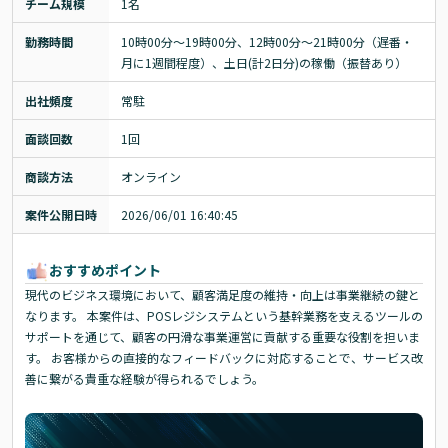
チーム規模
1名
勤務時間
10時00分〜19時00分、12時00分〜21時00分（遅番・
月に1週間程度）、土日(計2日分)の稼働（振替あり）
出社頻度
常駐
面談回数
1回
商談方法
オンライン
案件公開日時
2026/06/01 16:40:45
おすすめポイント
現代のビジネス環境において、顧客満足度の維持・向上は事業継続の鍵と
なります。 本案件は、POSレジシステムという基幹業務を支えるツールの
サポートを通じて、顧客の円滑な事業運営に貢献する重要な役割を担いま
す。 お客様からの直接的なフィードバックに対応することで、サービス改
善に繋がる貴重な経験が得られるでしょう。