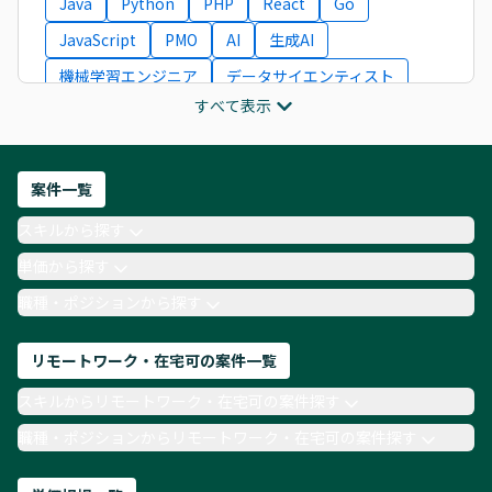
Java
Python
PHP
React
Go
JavaScript
PMO
AI
生成AI
機械学習エンジニア
データサイエンティスト
すべて表示
インフラエンジニア
ITコンサルタント
フロントエンドエンジニア
ネットワークエンジニア
Webディレクター
案件一覧
AIエンジニア
Webデザイナー
スキルから探す
月収100万円 業務委託
COBOL
Ruby
単価から探す
TypeScript
Laravel
AWS
職種・ポジションから探す
リモートワーク・在宅可の案件一覧
スキルからリモートワーク・在宅可の案件探す
職種・ポジションからリモートワーク・在宅可の案件探す