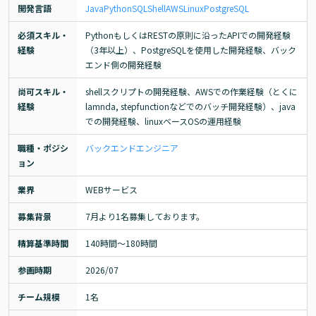
開発言語
Java
Python
SQL
Shell
AWS
Linux
PostgreSQL
必須スキル・
PythonもしくはRESTの原則に沿ったAPIでの開発経験
経験
（3年以上）、PostgreSQLを使用した開発経験、バック
エンド側の開発経験
尚可スキル・
shellスクリプトの開発経験、AWSでの作業経験（とくに
経験
lamnda, stepfunctionなどでのバッチ開発経験）、java
での開発経験、linuxベースOSの運用経験
職種・ポジシ
バックエンドエンジニア
ョン
業界
WEBサービス
募集背景
7月より1名募集しております。
精算基準時間
140時間〜180時間
参画時期
2026/07
チーム規模
1名