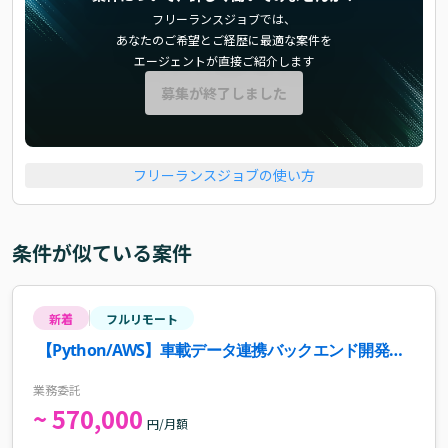
フリーランスジョブでは、
あなたのご希望とご経歴に最適な案件を
エージェントが直接ご紹介します
募集が終了しました
フリーランスジョブの使い方
条件が似ている案件
新着
フルリモート
【Python/AWS】車載データ連携バックエンド開発案
件・求人
業務委託
~ 570,000
円/月額