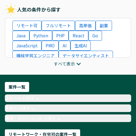
人気の条件から探す
リモート可
フルリモート
高単価
副業
Java
Python
PHP
React
Go
JavaScript
PMO
AI
生成AI
機械学習エンジニア
データサイエンティスト
すべて表示
インフラエンジニア
ITコンサルタント
フロントエンドエンジニア
ネットワークエンジニア
Webディレクター
案件一覧
AIエンジニア
Webデザイナー
スキルから探す
月収100万円 業務委託
COBOL
Ruby
単価から探す
TypeScript
Laravel
AWS
職種・ポジションから探す
リモートワーク・在宅可の案件一覧