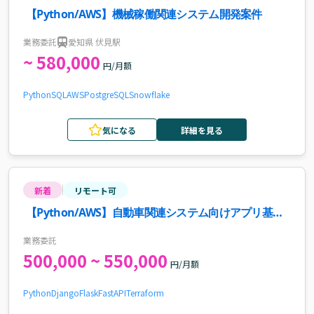
【Python/AWS】機械稼働関連システム開発案件
業務委託
愛知県 伏見駅
~ 580,000
円/月額
Python
SQL
AWS
PostgreSQL
Snowflake
気になる
詳細を見る
新着
リモート可
【Python/AWS】自動車関連システム向けアプリ基盤
開発支援案件・求人
業務委託
500,000 ~ 550,000
円/月額
Python
Django
Flask
FastAPI
Terraform