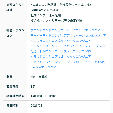
尚可スキル・
NW構築の実務経験（詳細設計フェーズ以降）

経験
FortiGateの設定経験

社内インフラ運用経験

複合機・ファイルサーバ等の設定経験
職種・ポジシ
フロントエンドエンジニア
バックエンドエンジニア
ョン
サーバーサイドエンジニア
アプリケーションエンジニア
インフラエンジニア
ネットワークエンジニア
データベースエンジニア
セキュリティエンジニア
社内SE
組込・制御エンジニア
システムエンジニア(SE)
クラウドエンジニア
フルスタックエンジニア
モバイルアプリエンジニア
データ周りエンジニア
上流SE
DevOpsエンジニア
業界
Sler・業務系
募集背景
1名
精算基準時間
140時間〜180時間
参画時期
2026/09