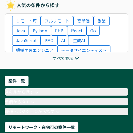
人気の条件から探す
リモート可
フルリモート
高単価
副業
Java
Python
PHP
React
Go
JavaScript
PMO
AI
生成AI
機械学習エンジニア
データサイエンティスト
すべて表示
インフラエンジニア
ITコンサルタント
フロントエンドエンジニア
ネットワークエンジニア
Webディレクター
案件一覧
AIエンジニア
Webデザイナー
スキルから探す
月収100万円 業務委託
COBOL
Ruby
単価から探す
TypeScript
Laravel
AWS
職種・ポジションから探す
リモートワーク・在宅可の案件一覧