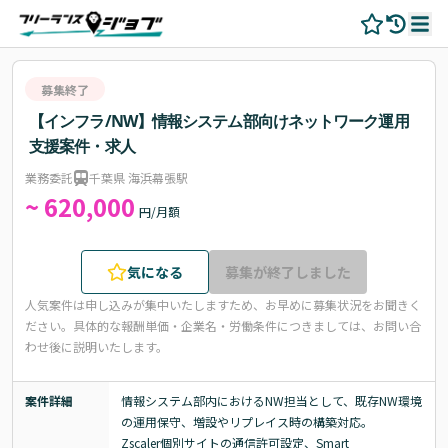
募集終了
【インフラ/NW】情報システム部向けネットワーク運用
支援案件・求人
業務委託
千葉県 海浜幕張駅
~ 620,000
円/月額
気になる
募集が終了しました
人気案件は申し込みが集中いたしますため、お早めに募集状況をお聞きく
ださい。
具体的な報酬単価・企業名・労働条件につきましては、お問い合
わせ後に説明いたします。
案件詳細
情報システム部内におけるNW担当として、既存NW環境
の運用保守、増設やリプレイス時の構築対応。

Zscaler個別サイトの通信許可設定、Smart 