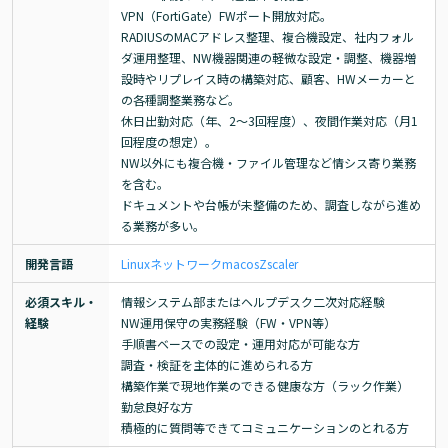
VPN（FortiGate）FWポート開放対応。

RADIUSのMACアドレス整理、複合機設定、社内フォル
ダ運用整理、NW機器関連の軽微な設定・調整、機器増
設時やリプレイス時の構築対応、顧客、HWメーカーと
の各種調整業務など。

休日出勤対応（年、2～3回程度）、夜間作業対応（月1
回程度の想定）。

NW以外にも複合機・ファイル管理など情シス寄り業務
を含む。

ドキュメントや台帳が未整備のため、調査しながら進め
る業務が多い。
開発言語
Linux
ネットワーク
macos
Zscaler
必須スキル・
情報システム部またはヘルプデスク二次対応経験

経験
NW運用保守の実務経験（FW・VPN等）

手順書ベースでの設定・運用対応が可能な方

調査・検証を主体的に進められる方

構築作業で現地作業のできる健康な方（ラック作業）

勤怠良好な方

積極的に質問等できてコミュニケーションのとれる方