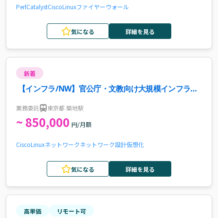
Perl
Catalyst
Cisco
Linux
ファイヤーウォール
気になる
詳細を見る
新着
【インフラ/NW】官公庁・文教向け大規模インフラ案
件の要件定義リード
業務委託
東京都 築地駅
~ 850,000
円/月額
Cisco
Linux
ネットワーク
ネットワーク設計
仮想化
気になる
詳細を見る
高単価
リモート可