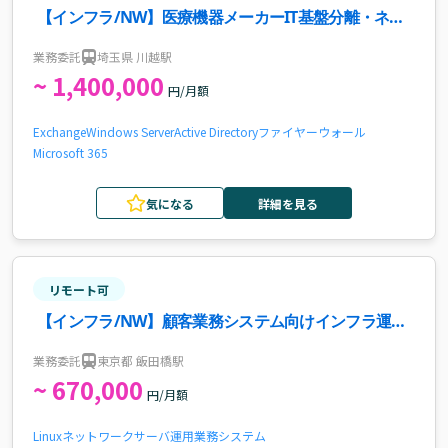
【インフラ/NW】医療機器メーカーIT基盤分離・ネッ
トワーク移行案件
業務委託
埼玉県 川越駅
~ 1,400,000
円/月額
Exchange
Windows Server
Active Directory
ファイヤーウォール
Microsoft 365
気になる
詳細を見る
リモート可
【インフラ/NW】顧客業務システム向けインフラ運
用・維持・管理案件
業務委託
東京都 飯田橋駅
~ 670,000
円/月額
Linux
ネットワーク
サーバ運用
業務システム