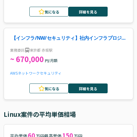
気になる
詳細を見る
【インフラ/NW/セキュリティ】社内インフラプロジェ
クト推進案件・求人
業務委託
東京都 赤坂駅
~ 670,000
円/月額
AWS
ネットワーク
セキュリティ
気になる
詳細を見る
Linux
案件の平均単価相場
60
150
平均単価
最高単価
万円
万円