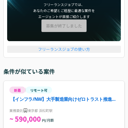
フリーランスジョブでは、
あなたのご希望とご経歴に最適な案件を
エージェントが直接ご紹介します
募集が終了しました
フリーランスジョブの使い方
条件が似ている案件
新着
リモート可
【インフラ/NW】大手製造業向けゼロトラスト推進案
件
業務委託
東京都 浜松町駅
~ 590,000
円/月額