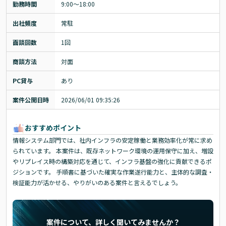
勤務時間
9:00～18:00
出社頻度
常駐
面談回数
1回
商談方法
対面
PC貸与
あり
案件公開日時
2026/06/01 09:35:26
おすすめポイント
情報システム部門では、社内インフラの安定稼働と業務効率化が常に求め
られています。 本案件は、既存ネットワーク環境の運用保守に加え、増設
やリプレイス時の構築対応を通じて、インフラ基盤の強化に貢献できるポ
ジションです。 手順書に基づいた確実な作業遂行能力と、主体的な調査・
検証能力が活かせる、やりがいのある案件と言えるでしょう。
案件について、詳しく聞いてみませんか？