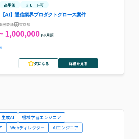
高単価
リモート可
【AI】通信業界プロダクトグロース案件
業務委託
東京都
~ 1,000,000
円/月額
AI
気になる
詳細を見る
生成AI
機械学習エンジニア
ア
Webディレクター
AIエンジニア