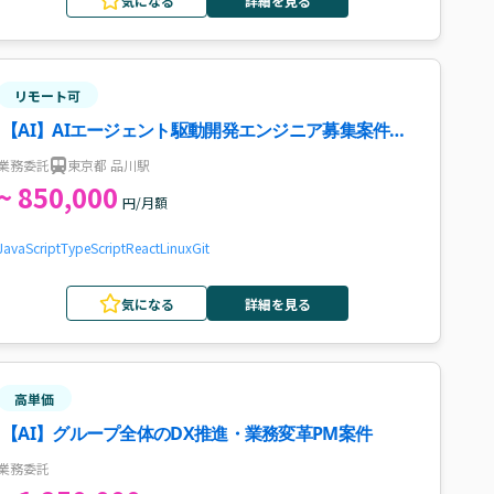
気になる
詳細を見る
リモート可
【AI】AIエージェント駆動開発エンジニア募集案件・
求人
業務委託
東京都 品川駅
~ 850,000
円/月額
JavaScript
TypeScript
React
Linux
Git
気になる
詳細を見る
高単価
【AI】グループ全体のDX推進・業務変革PM案件
業務委託