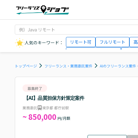
リモート可
フルリモート
高
人気のキーワード：
データサイエンティスト
インフ
AIエンジニア
Webデザイナー
トップページ
フリーランス・業務委託案件
AIのフリーランス案件
募集終了
【AI】品質担保方針策定案件
業務委託
東京都 都庁前駅
~ 850,000
円/月額