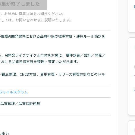
募集が終了しました
め、お早めに募集状況をお聞きください。
ましては、お問い合わせ後に説明いたします。
小規模AI開発案件における品質担保の標準方針・運用ルール策定を
、AI開発ライフサイクル全体を対象に、要件定義／設計／開発／
おける品質担保方針を整理・策定いただきます。

観点整理、CI/CD方針、変更管理・リリース管理方針などのドキ
ジャイル
スクラム
る品質管理／品質保証経験

ン能力