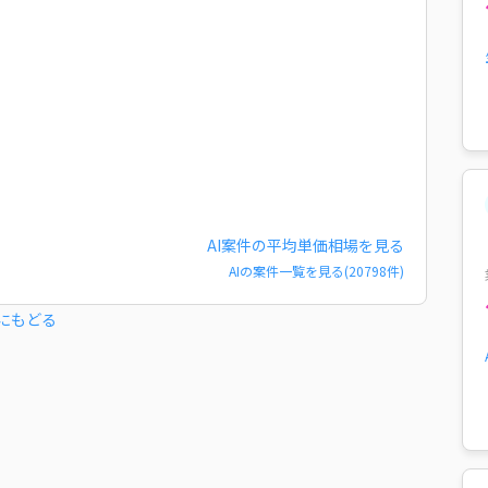
AI
案件の平均単価相場を見る
AI
の案件一覧を見る(
20798
件)
にもどる