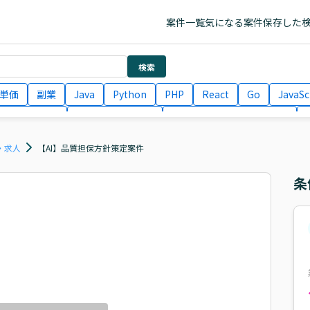
案件一覧
気になる案件
保存した
検索
単価
副業
Java
Python
PHP
React
Go
JavaSc
ラエンジニア
ITコンサルタント
フロントエンドエンジニア
月収100万円 業務委託
COBOL
Ruby
TypeScript
Larav
・求人
【AI】品質担保方針策定案件
条