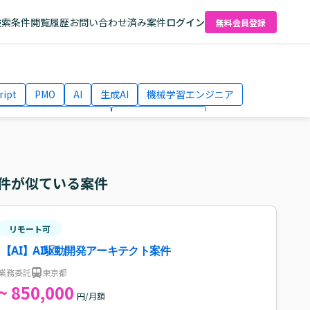
検索条件
閲覧履歴
お問い合わせ済み案件
ログイン
無料会員登録
ript
PMO
AI
生成AI
機械学習エンジニア
ネットワークエンジニア
Webディレクター
el
AWS
件が似ている案件
リモート可
【AI】AI駆動開発アーキテクト案件
業務委託
東京都
~ 850,000
円/月額