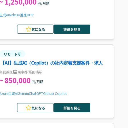
~ 1,250,000
円/月額
生成AI
AI
dx
DX推進
BPR
気になる
詳細を見る
リモート可
【AI】生成AI（Copilot）の社内定着支援案件・求人
業務委託
東京都 飯田橋駅
~ 850,000
円/月額
Azure
生成AI
Gemini
ChatGPT
Github Copilot
気になる
詳細を見る