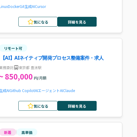
Linux
Docker
Git
生成AI
Cursor
気になる
詳細を見る
リモート可
【AI】AIネイティブ開発プロセス整備案件・求人
業務委託
東京都 豊洲駅
~ 850,000
円/月額
生成AI
Github Copilot
AIエージェント
AI
Claude
気になる
詳細を見る
新着
高単価