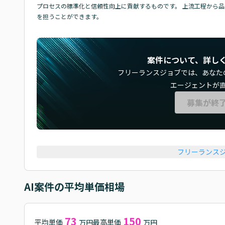
プロセスの標準化と信頼性向上に貢献するものです。 上流工程から品
を担うことができます。
案件について、詳し
フリーランスジョブでは、
あなた
エージェントが
募集が終
フリーランス
AI
案件の平均単価相場
73
150
平均単価
最高単価
万円
万円