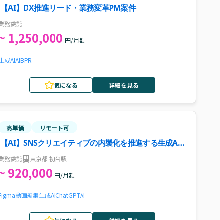
【AI】DX推進リード・業務変革PM案件
業務委託
~ 1,250,000
円/月額
生成AI
AI
BPR
気になる
詳細を見る
高単価
リモート可
【AI】SNSクリエイティブの内製化を推進する生成AI
活用のディレクター募集案件・求人
業務委託
東京都 初台駅
~ 920,000
円/月額
Figma
動画編集
生成AI
ChatGPT
AI