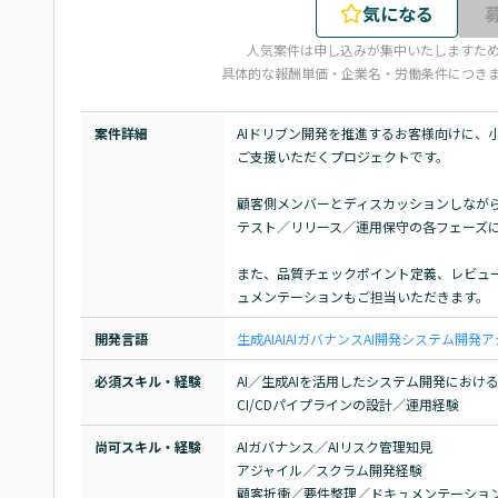
気になる
人気案件は申し込みが集中いたしますた
具体的な報酬単価・企業名・労働条件につき
案件詳細
AIドリブン開発を推進するお客様向けに、
ご支援いただくプロジェクトです。

顧客側メンバーとディスカッションしながら
テスト／リリース／運用保守の各フェーズに
また、品質チェックポイント定義、レビュー
ュメンテーションもご担当いただきます。
開発言語
生成AI
AI
AIガバナンス
AI開発
システム開発
ア
必須スキル・経験
AI／生成AIを活用したシステム開発におけ
CI/CDパイプラインの設計／運用経験
尚可スキル・経験
AIガバナンス／AIリスク管理知見

アジャイル／スクラム開発経験

顧客折衝／要件整理／ドキュメンテーショ