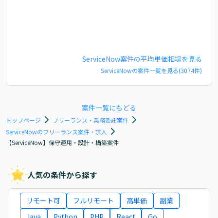
ServiceNow
案件の平均単価相場を見る
ServiceNow
の案件一覧を見る(
3074
件)
案件一覧にもどる
トップページ
フリーランス・業務委託案件
ServiceNowのフリーランス案件・求人
【ServiceNow】保守運用・設計・構築案件
人気の条件から探す
リモート可
フルリモート
高単価
副業
Java
Python
PHP
React
Go