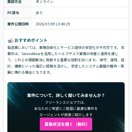
商談方法
オンライン
PC貸与
あり
案件公開日時
2026/07/09 13:40:29
おすすめポイント
製造業においては、業務効率化とサービス提供の安定化が不可欠です。 本
案件は、ServiceNowを活用したヘルプデスク業務の改善と運用を通じ
て、これらの課題解決に貢献する重要な役割を担います。 保守、運用、設
計、構築といった幅広い経験を活かし、安定したシステム基盤の維持・発
展に携わる機会となります。
案件について、詳しく聞いてみませんか？
フリーランスジョブでは、
あなたのご希望とご経歴に最適な案件を
エージェントが直接ご紹介します
募集状況を聞く（無料）