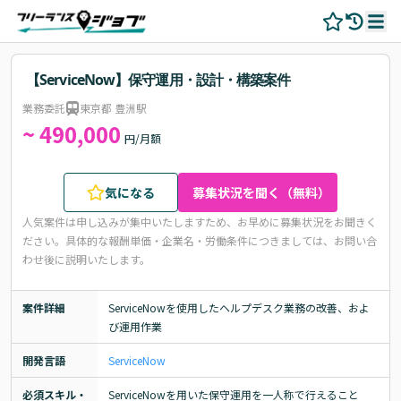
【ServiceNow】保守運用・設計・構築案件
業務委託
東京都 豊洲駅
~ 490,000
円/月額
気になる
募集状況を聞く（無料）
人気案件は申し込みが集中いたしますため、お早めに募集状況をお聞きく
ださい。
具体的な報酬単価・企業名・労働条件につきましては、お問い合
わせ後に説明いたします。
案件詳細
ServiceNowを使用したヘルプデスク業務の改善、およ
び運用作業
開発言語
ServiceNow
必須スキル・
ServiceNowを用いた保守運用を一人称で行えること
