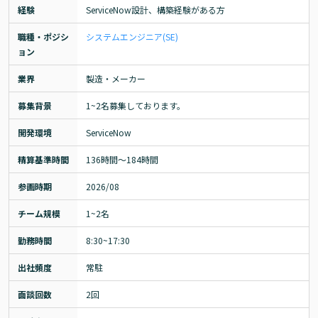
経験
ServiceNow設計、構築経験がある方
職種・ポジシ
システムエンジニア(SE)
ョン
業界
製造・メーカー
募集背景
1~2名募集しております。
開発環境
ServiceNow
精算基準時間
136時間〜184時間
参画時期
2026/08
チーム規模
1~2名
勤務時間
8:30~17:30
出社頻度
常駐
面談回数
2回