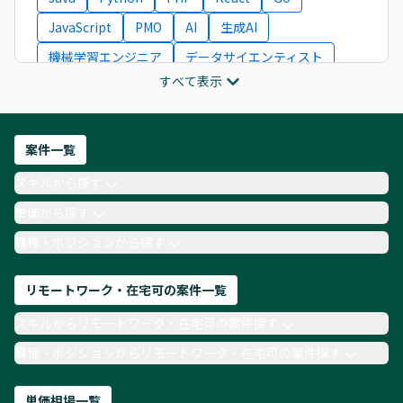
JavaScript
PMO
AI
生成AI
機械学習エンジニア
データサイエンティスト
すべて表示
インフラエンジニア
ITコンサルタント
フロントエンドエンジニア
ネットワークエンジニア
Webディレクター
案件一覧
AIエンジニア
Webデザイナー
スキルから探す
月収100万円 業務委託
COBOL
Ruby
単価から探す
TypeScript
Laravel
AWS
職種・ポジションから探す
リモートワーク・在宅可の案件一覧
スキルからリモートワーク・在宅可の案件探す
職種・ポジションからリモートワーク・在宅可の案件探す
単価相場一覧