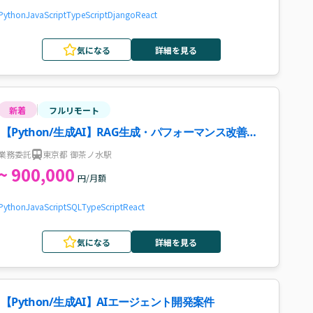
Python
JavaScript
TypeScript
Django
React
気になる
詳細を見る
新着
フルリモート
【Python/生成AI】RAG生成・パフォーマンス改善案
件
業務委託
東京都 御茶ノ水駅
~ 900,000
円/月額
Python
JavaScript
SQL
TypeScript
React
気になる
詳細を見る
【Python/生成AI】AIエージェント開発案件