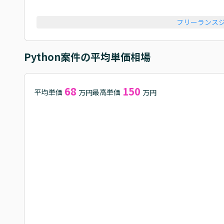
フリーランス
Python
案件の平均単価相場
68
150
平均単価
最高単価
万円
万円