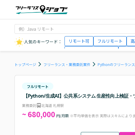
リモート可
フルリモート
高
人気のキーワード：
データサイエンティスト
インフ
AIエンジニア
Webデザイナー
トップページ
フリーランス・業務委託案件
Pythonのフリーラン
フルリモート
【Python/生成AI】公共系システム 生産性向上検証
業務委託
北海道 札幌駅
~ 680,000
円/月額
※平均単価を表示 実際はスキルにより