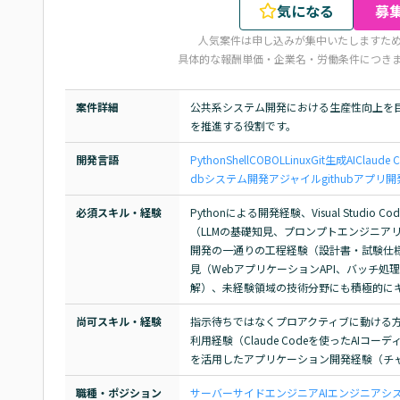
気になる
募
人気案件は申し込みが集中いたしますた
具体的な報酬単価・企業名・労働条件につき
案件詳細
公共系システム開発における生産性向上を目
を推進する役割です。
開発言語
Python
Shell
COBOL
Linux
Git
生成AI
Claude 
db
システム開発
アジャイル
github
アプリ開
必須スキル・経験
Pythonによる開発経験、Visual Stud
（LLMの基礎知見、プロンプトエンジニアリ
開発の一通りの工程経験（設計書・試験仕
見（WebアプリケーションAPI、バッチ処理
解）、未経験領域の技術分野にも積極的に
尚可スキル・経験
指示待ちではなくプロアクティブに動ける方
利用経験（Claude Codeを使ったAIコー
を活用したアプリケーション開発経験（チャッ
職種・ポジション
サーバーサイドエンジニア
AIエンジニア
シス