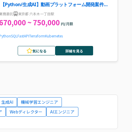
【Python/生成AI】動画プラットフォーム開発案件・
求人
業務委託
東京都 六本木一丁目駅
670,000 ~ 750,000
円/月額
Python
SQL
FastAPI
Terraform
Kubernetes
気になる
詳細を見る
生成AI
機械学習エンジニア
ア
Webディレクター
AIエンジニア