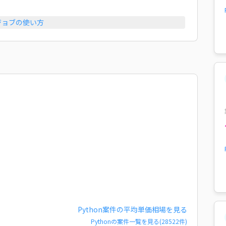
ジョブの使い方
Python
案件の平均単価相場を見る
Python
の案件一覧を見る(
28522
件)