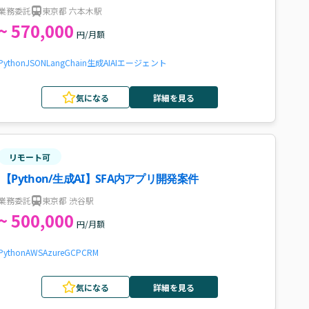
業務委託
東京都 六本木駅
~ 570,000
円/月額
Python
JSON
LangChain
生成AI
AIエージェント
気になる
詳細を見る
リモート可
【Python/生成AI】SFA内アプリ開発案件
業務委託
東京都 渋谷駅
~ 500,000
円/月額
Python
AWS
Azure
GCP
CRM
気になる
詳細を見る