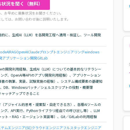
集状況を聞く（無料）
め、お早めに募集状況をお聞きください。
ましては、お問い合わせ後に説明いたします。
的に、生成AI（LLM）を各開発工程へ適用・検証し、ツール開発
Code
AI
RAG
OpenAI
Claude
プロンプトエンジニアリング
windows
発
アプリケーション開発
GitLab
io Codeの開発利用経験、生成AI（LLM）についての基本的なリテラシー
ング、OpenAI等APIのアプリ開発利用経験）、アプリケーション
様書の執筆、実装、試験実施の経験）、システム構成要素の基礎知
、DB、Windowsバッチ／シェルスクリプトの役割・概要理
キャッチアップできること
（アジャイル的思考・提案型・自走できる方）、各種AIツールの
ディング、API実行、Pythonライブラリ経由での呼び出し等）、LLM
ト・RAG・エージェント実装等）、Git／GitLabの利用経験
テムエンジニア(SE)
クラウドエンジニア
フルスタックエンジニア