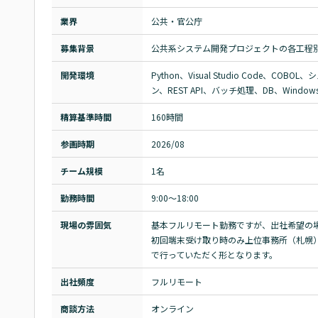
業界
公共・官公庁
募集背景
公共系システム開発プロジェクトの各工程別
開発環境
Python、Visual Studio Code、CO
ン、REST API、バッチ処理、DB、Windowsバ
精算基準時間
160時間
参画時期
2026/08
チーム規模
1名
勤務時間
9:00～18:00
現場の雰囲気
基本フルリモート勤務ですが、出社希望の場
初回端末受け取り時のみ上位事務所（札幌
で行っていただく形となります。
出社頻度
フルリモート
商談方法
オンライン