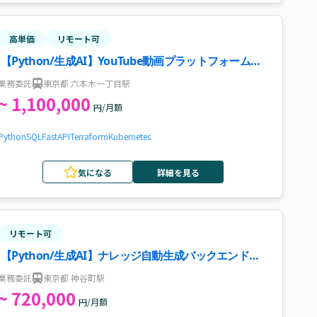
高単価
リモート可
【Python/生成AI】YouTube動画プラットフォーム開
発案件
業務委託
東京都 六本木一丁目駅
~ 1,100,000
円/月額
Python
SQL
FastAPI
Terraform
Kubernetes
気になる
詳細を見る
リモート可
【Python/生成AI】ナレッジ自動生成バックエンド開
発案件
業務委託
東京都 神谷町駅
~ 720,000
円/月額