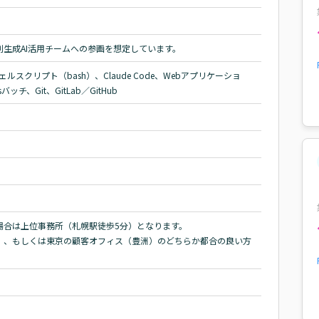
生成AI活用チームへの参画を想定しています。
BOL、シェルスクリプト（bash）、Claude Code、Webアプリケーショ
ッチ、Git、GitLab／GitHub
合は上位事務所（札幌駅徒歩5分）となります。

）、もしくは東京の顧客オフィス（豊洲）のどちらか都合の良い方