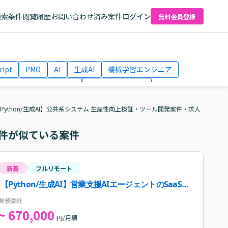
検索条件
閲覧履歴
お問い合わせ済み案件
ログイン
無料会員登録
ript
PMO
AI
生成AI
機械学習エンジニア
ネットワークエンジニア
Webディレクター
el
AWS
Python/生成AI】公共系システム 生産性向上検証・ツール開発案件・求人
件が似ている案件
新着
フルリモート
【Python/生成AI】営業支援AIエージェントのSaaS刷
新・アーキテクチャ設計エンジニア案件・求人
業務委託
~ 670,000
円/月額