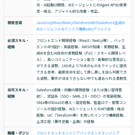
存・AI起動UI開発、AIエージェントとのAgent API仕様策
定・結合、アジャイル的な改善・修正。
開発言語
JavaScript
React
Next.js
Terraform
AWS
Salesforce
生成AI
AIエージェント
AI
インフラ構築
okta
アジャイル
必須スキル・
フロントエンド開発経験（React / Next.js等）、バック
経験
エンドAPI設計・実装経験、AWSの知識・実務経験、生
成AIを含むAI技術の実務経験（PoC・スモール開発レベ
ル）、高いコミュニケーション能力・能動的な意見出し
ができる姿勢、100点より70点のものをクイックに提供
できる思考、最新技術を試して良し悪しを自ら判断でき
る姿勢、要件が決まりきらない中でも進められる柔軟性
尚可スキル・
Salesforce連携・同期の開発経験（または強い習得意
経験
欲）、認証系（SSO・SAML 2.0・OIDC）の実装経験、
Okta等のIDaaSの導入・設定経験、監査ログ・管理コン
ソールの設計経験、AIエージェントとのAPI連携・結合
経験、IaC（Terraform等）を用いたインフラ構築経験、
上流工程（要件定義・企画）の経験
職種・ポジシ
フロントエンドエンジニア
バックエンドエンジニア