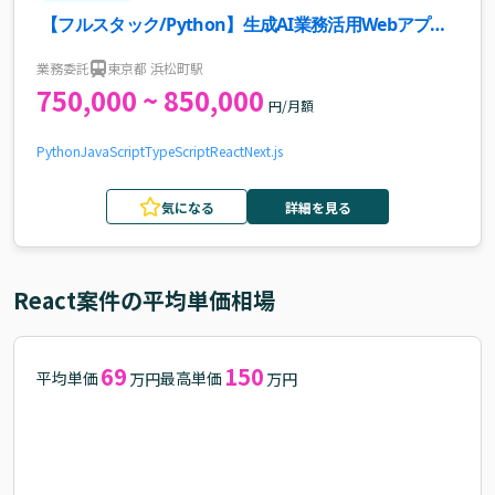
【フルスタック/Python】生成AI業務活用Webアプリ
開発案件・求人
業務委託
東京都 浜松町駅
750,000 ~ 850,000
円/月額
Python
JavaScript
TypeScript
React
Next.js
気になる
詳細を見る
React
案件の平均単価相場
69
150
平均単価
最高単価
万円
万円