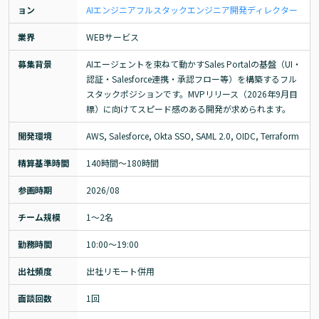
ョン
AIエンジニア
フルスタックエンジニア
開発ディレクター
業界
WEBサービス
募集背景
AIエージェントを束ねて動かすSales Portalの基盤（UI・
認証・Salesforce連携・承認フロー等）を構築するフル
スタックポジションです。MVPリリース（2026年9月目
標）に向けてスピード感のある開発が求められます。
開発環境
AWS, Salesforce, Okta SSO, SAML 2.0, OIDC, Terraform
精算基準時間
140時間〜180時間
参画時期
2026/08
チーム規模
1～2名
勤務時間
10:00〜19:00
出社頻度
出社リモート併用
面談回数
1回