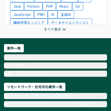
Java
Python
PHP
React
Go
JavaScript
PMO
AI
生成AI
機械学習エンジニア
データサイエンティスト
すべて表示
インフラエンジニア
ITコンサルタント
フロントエンドエンジニア
ネットワークエンジニア
Webディレクター
案件一覧
AIエンジニア
Webデザイナー
スキルから探す
月収100万円 業務委託
COBOL
Ruby
単価から探す
TypeScript
Laravel
AWS
職種・ポジションから探す
リモートワーク・在宅可の案件一覧
スキルからリモートワーク・在宅可の案件探す
職種・ポジションからリモートワーク・在宅可の案件探す