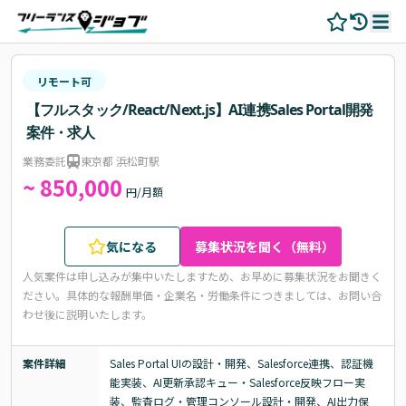
リモート可
【フルスタック/React/Next.js】AI連携Sales Portal開発
案件・求人
業務委託
東京都 浜松町駅
~ 850,000
円/月額
気になる
募集状況を聞く（無料）
人気案件は申し込みが集中いたしますため、お早めに募集状況をお聞きく
ださい。
具体的な報酬単価・企業名・労働条件につきましては、お問い合
わせ後に説明いたします。
案件詳細
Sales Portal UIの設計・開発、Salesforce連携、認証機
能実装、AI更新承認キュー・Salesforce反映フロー実
装、監査ログ・管理コンソール設計・開発、AI出力保