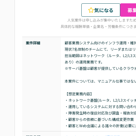
気になる
募
人気案件は申し込みが集中いたしますた
具体的な報酬単価・企業名・労働条件につき
案件詳細
顧客業務システム向けのインフラ運用・維持
現状7名体制のチームにて、リーダまたはリ
担当範囲はネットワーク（ルータ、L2/L3ス
あり）の運用業務です。

※サーバ基盤は顧客が提供しているクラウド
本案件については、マニュアル仕事ではない
【想定業務内容】

・ネットワーク基盤(ルータ、L2/L3スイッチ
・運用しているシステムに対する問い合わせ
・障害発生時の復旧対応及び調査・報告対応
・顧客からの依頼に基づいた構成変更作業

・顧客とWeb会議による諸々の折衝(必要に