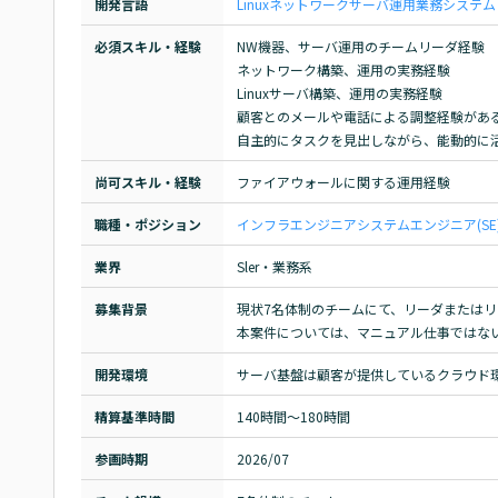
開発言語
Linux
ネットワーク
サーバ運用
業務システム
必須スキル・経験
NW機器、サーバ運用のチームリーダ経験

ネットワーク構築、運用の実務経験

Linuxサーバ構築、運用の実務経験

顧客とのメールや電話による調整経験がある
自主的にタスクを見出しながら、能動的に
尚可スキル・経験
ファイアウォールに関する運用経験
職種・ポジション
インフラエンジニア
システムエンジニア(SE
業界
Sler・業務系
募集背景
現状7名体制のチームにて、リーダまたはリ
本案件については、マニュアル仕事ではな
開発環境
サーバ基盤は顧客が提供しているクラウド
精算基準時間
140時間〜180時間
参画時期
2026/07