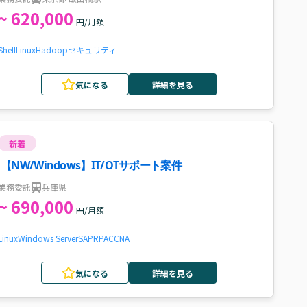
~ 620,000
円/月額
Shell
Linux
Hadoop
セキュリティ
気になる
詳細を見る
新着
【NW/Windows】IT/OTサポート案件
業務委託
兵庫県
~ 690,000
円/月額
Linux
Windows Server
SAP
RPA
CCNA
気になる
詳細を見る