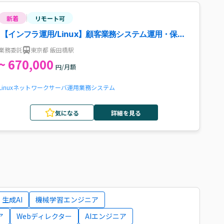
新着
リモート可
【インフラ運用/Linux】顧客業務システム運用・保守
（リーダー）案件・求人
業務委託
東京都 飯田橋駅
~ 670,000
円/月額
Linux
ネットワーク
サーバ運用
業務システム
気になる
詳細を見る
生成AI
機械学習エンジニア
ア
Webディレクター
AIエンジニア