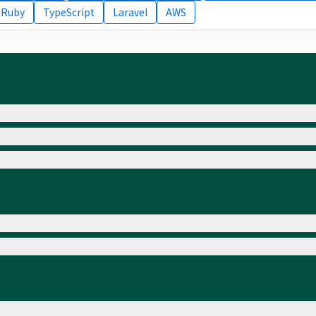
Ruby
TypeScript
Laravel
AWS