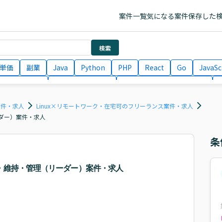
案件一覧
気になる案件
保存した
検索
単価
副業
Java
Python
PHP
React
Go
JavaSc
ラエンジニア
ITコンサルタント
フロントエンドエンジニア
月収100万円 業務委託
COBOL
Ruby
TypeScript
Larav
案件・求人
Linux×リモートワーク・在宅可のフリーランス案件・求人
ダー）案件・求人
条
・維持・管理（リーダー）案件・求人