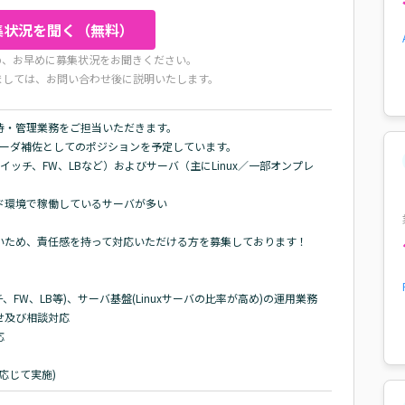
集状況を聞く（無料）
め、お早めに募集状況をお聞きください。
ましては、お問い合わせ後に説明いたします。
・管理業務をご担当いただきます。

ーダ補佐としてのポジションを予定しています。

イッチ、FW、LBなど）およびサーバ（主にLinux／一部オンプレ
環境で稼働しているサーバが多い

ため、責任感を持って対応いただける方を募集しております！

、FW、LB等)、サーバ基盤(Linuxサーバの比率が高め)の運用業務

及び相談対応



応じて実施)