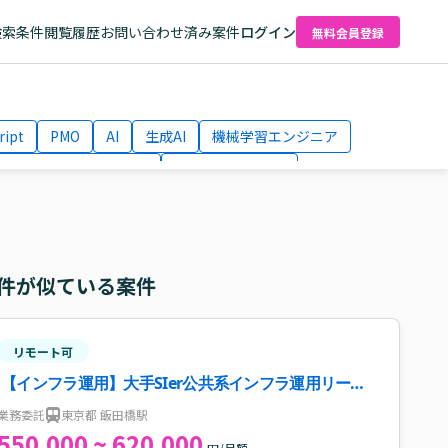
検索条件
閲覧履歴
お問い合わせ済み案件
ログイン
無料会員登録
ript
PMO
AI
生成AI
機械学習エンジニア
ネットワークエンジニア
Webディレクター
el
AWS
件が似ている案件
リモート可
【インフラ運用】大手SIer公共系インフラ運用リーダ
ー案件・求人
業務委託
東京都 飯田橋駅
550,000 ~ 620,000