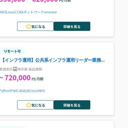
円/月額
AWS
Linux
CCNA
ネットワーク
vmware
気になる
詳細を見る
リモート可
【インフラ運用】公共系インフラ運用リーダー業務案
件・求人
業務委託
東京都 飯田橋駅
~ 720,000
円/月額
Python
Perl
Catalyst
Cisco
AWS
気になる
詳細を見る