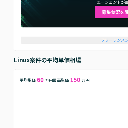
エージェントが
募集状況を
フリーランス
Linux
案件の平均単価相場
60
150
平均単価
最高単価
万円
万円