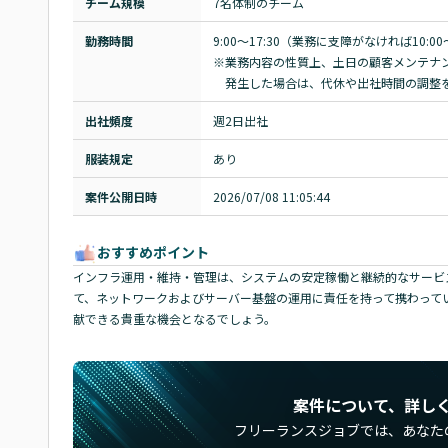
チーム規模
7名体制のチーム
勤務時間
9:00～17:30（業務に支障がなければ10:00
※業務内容の性質上、土日の顧客メンテナン
　発生した場合は、代休や出社時間の調整
出社頻度
週2日出社
服装規定
あり
案件公開日時
2026/07/08 11:05:44
おすすめポイント
インフラ運用・維持・管理は、システムの安定稼働と継続的なサービ
て、ネットワークおよびサーバー基盤の運用に責任を持って携わって
献できる貴重な機会となるでしょう。
案件について、詳し
フリーランスジョブでは、
あなた