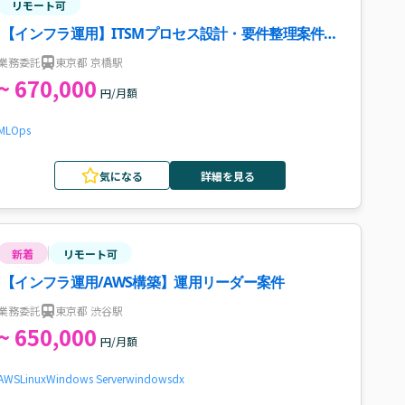
リモート可
【インフラ運用】ITSMプロセス設計・要件整理案件・
求人
業務委託
東京都 京橋駅
~ 670,000
円/月額
MLOps
気になる
詳細を見る
新着
リモート可
【インフラ運用/AWS構築】運用リーダー案件
業務委託
東京都 渋谷駅
~ 650,000
円/月額
AWS
Linux
Windows Server
windows
dx