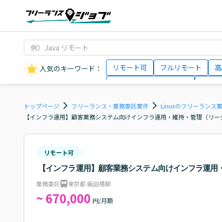
リモート可
フルリモート
高
人気のキーワード：
データサイエンティスト
インフ
AIエンジニア
Webデザイナー
トップページ
フリーランス・業務委託案件
Linuxのフリーランス
【インフラ運用】顧客業務システム向けインフラ運用・維持・管理（リー
リモート可
【インフラ運用】顧客業務システム向けインフラ運用
業務委託
東京都 飯田橋駅
~ 670,000
円/月額