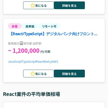
気になる
詳細を見る
新着
高単価
リモート可
【React/TypeScript】デジタルバンク向けフロントエ
ンド開発案件
業務委託
東京都 田町駅
~ 1,200,000
円/月額
JavaScript
TypeScript
React
Next.js
AWS
気になる
詳細を見る
React
案件の平均単価相場