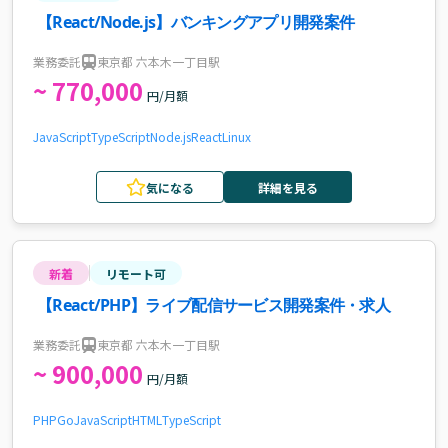
【React/Node.js】バンキングアプリ開発案件
業務委託
東京都 六本木一丁目駅
~ 770,000
円/月額
JavaScript
TypeScript
Node.js
React
Linux
気になる
詳細を見る
新着
リモート可
【React/PHP】ライブ配信サービス開発案件・求人
業務委託
東京都 六本木一丁目駅
~ 900,000
円/月額
PHP
Go
JavaScript
HTML
TypeScript