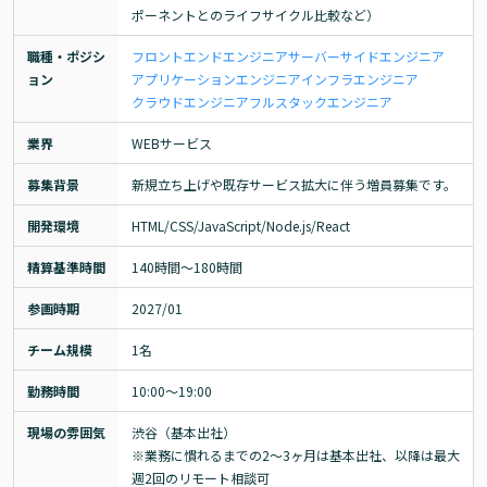
ポーネントとのライフサイクル比較など）
職種・ポジシ
フロントエンドエンジニア
サーバーサイドエンジニア
ョン
アプリケーションエンジニア
インフラエンジニア
クラウドエンジニア
フルスタックエンジニア
業界
WEBサービス
募集背景
新規立ち上げや既存サービス拡大に伴う増員募集です。
開発環境
HTML/CSS/JavaScript/Node.js/React
精算基準時間
140時間〜180時間
参画時期
2027/01
チーム規模
1名
勤務時間
10:00～19:00
現場の雰囲気
渋谷（基本出社）

※業務に慣れるまでの2～3ヶ月は基本出社、以降は最大
週2回のリモート相談可