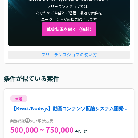
フリーランスジョブでは、
あなたのご希望とご経歴に最適な案件を
エージェントが直接ご紹介します
募集状況を聞く（無料）
フリーランスジョブの使い方
条件が似ている案件
新着
【React/Node.js】動画コンテンツ配信システム開発
案件
業務委託
東京都 渋谷駅
500,000 ~ 750,000
円/月額