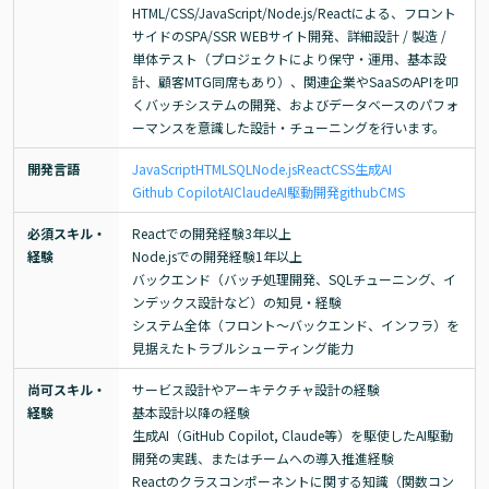
HTML/CSS/JavaScript/Node.js/Reactによる、フロント
サイドのSPA/SSR WEBサイト開発、詳細設計 / 製造 / 
単体テスト（プロジェクトにより保守・運用、基本設
計、顧客MTG同席もあり）、関連企業やSaaSのAPIを叩
くバッチシステムの開発、およびデータベースのパフォ
ーマンスを意識した設計・チューニングを行います。
開発言語
JavaScript
HTML
SQL
Node.js
React
CSS
生成AI
Github Copilot
AI
Claude
AI駆動開発
github
CMS
必須スキル・
Reactでの開発経験3年以上

経験
Node.jsでの開発経験1年以上

バックエンド（バッチ処理開発、SQLチューニング、イ
ンデックス設計など）の知見・経験

システム全体（フロント～バックエンド、インフラ）を
見据えたトラブルシューティング能力
尚可スキル・
サービス設計やアーキテクチャ設計の経験

経験
基本設計以降の経験

生成AI（GitHub Copilot, Claude等）を駆使したAI駆動
開発の実践、またはチームへの導入推進経験

Reactのクラスコンポーネントに関する知識（関数コン