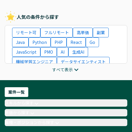
人気の条件から探す
リモート可
フルリモート
高単価
副業
Java
Python
PHP
React
Go
JavaScript
PMO
AI
生成AI
機械学習エンジニア
データサイエンティスト
すべて表示
インフラエンジニア
ITコンサルタント
フロントエンドエンジニア
ネットワークエンジニア
Webディレクター
案件一覧
AIエンジニア
Webデザイナー
スキルから探す
月収100万円 業務委託
COBOL
Ruby
単価から探す
TypeScript
Laravel
AWS
職種・ポジションから探す