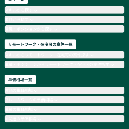
AIエンジニア
Webデザイナー
スキルから探す
月収100万円 業務委託
COBOL
Ruby
単価から探す
TypeScript
Laravel
AWS
職種・ポジションから探す
リモートワーク・在宅可の案件一覧
スキルからリモートワーク・在宅可の案件探す
職種・ポジションからリモートワーク・在宅可の案件探す
単価相場一覧
言語の単価相場
フレームワークの単価相場
職種の単価相場
AI関連の単価相場