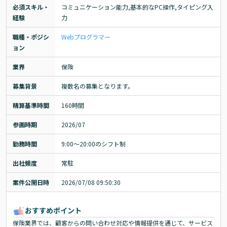
必須スキル・
コミュニケーション能力,基本的なPC操作,タイピング入
経験
力
職種・ポジシ
Webプログラマー
ョン
業界
保険
募集背景
複数名の募集となります。
精算基準時間
160時間
参画時期
2026/07
勤務時間
9:00〜20:00のシフト制
出社頻度
常駐
案件公開日時
2026/07/08 09:50:30
おすすめポイント
保険業界では、顧客からの問い合わせ対応や情報提供を通じて、サービス