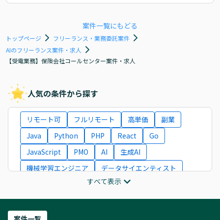
案件一覧にもどる
トップページ
フリーランス・業務委託案件
AIのフリーランス案件・求人
【受電業務】保険会社コールセンター案件・求人
人気の条件から探す
リモート可
フルリモート
高単価
副業
Java
Python
PHP
React
Go
JavaScript
PMO
AI
生成AI
機械学習エンジニア
データサイエンティスト
すべて表示
インフラエンジニア
ITコンサルタント
フロントエンドエンジニア
ネットワークエンジニア
Webディレクター
案件一覧