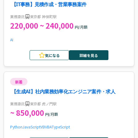
【IT事務】見積作成・営業事務案件
業務委託
東京都 神保町駅
220,000 ~ 240,000
円/月額
AI
気になる
詳細を見る
新着
【生成AI】社内業務効率化エンジニア案件・求人
業務委託
東京都 虎ノ門駅
~ 850,000
円/月額
Python
JavaScript
VB
VBA
TypeScript