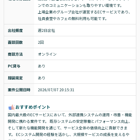
ンでのコミュニケーションも取りやすい環境です。

上場企業のグループ会社が運営するECサービスであり、
社員食堂やカフェの無料利用も可能です。
出社頻度
週2日出社
面談回数
2回
商談方法
オンライン
PC貸与
あり
服装規定
あり
案件公開日時
2026/07/07 20:15:31
おすすめポイント
国内最大級のECサービスにおいて、外部連携システムの運用・改善・機能
開発に携わる案件です。 既存システムの安定稼働とパフォーマンス向上、
そして新たな機能開発を通じて、サービス全体の価値向上に貢献できま
す。 ECシステム開発の経験を活かし、大規模サービスの成長を支えるや