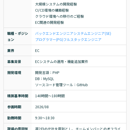
大規模システムの開発経験

CI/CD環境の構築経験

クラウド環境への移行のご経験

EC関連の開発経験
職種・ポジシ
バックエンドエンジニア
システムエンジニア(SE)
ョン
プログラマー(PG)
フルスタックエンジニア
業界
EC
募集背景
ECシステムの運用・機能追加案件
開発環境
開発言語：PHP

DB：MySQL

ソースコード管理ツール：GitHub
精算基準時間
140時間〜180時間
参画時期
2026/08
勤務時間
9:30～18:30
現場の雰囲気
週2日の出社を原則とし、チームメンバーとのオフライ