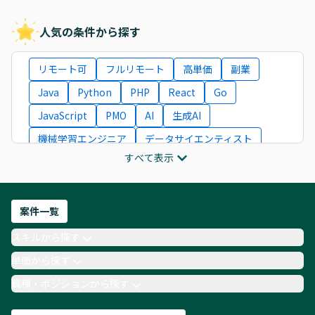
人気の条件から探す
リモート可
フルリモート
高単価
副業
Java
Python
PHP
React
Go
JavaScript
PMO
AI
生成AI
機械学習エンジニア
データサイエンティスト
すべて表示
インフラエンジニア
ITコンサルタント
フロントエンドエンジニア
ネットワークエンジニア
Webディレクター
案件一覧
AIエンジニア
Webデザイナー
スキルから探す
月収100万円 業務委託
COBOL
Ruby
単価から探す
TypeScript
Laravel
AWS
職種・ポジションから探す