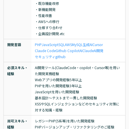
・既存機能改修

・新機能開発

・性能改善

・AWSへの移行

・仕様すり合わせ

・企画設計開発.etc
開発言語
PHP
JavaScript
SQL
AWS
MySQL
生成AI
Cursor
Claude Code
Github Copilot
AI
Claude
AI開発
セキュリティ
github
必須スキル・
AI開発ツール(ClaudeCode・copilot・Cursor等)を用い
経験
た開発実務経験

Webアプリの開発経験5年以上

PHPを用いた開発経験3年以上

JavaScriptを用いた開発経験

基本設計～テストまで一貫した開発経験

XSSやSQLインジェクションなどのセキュリティ対策に
対する知識・経験
尚可スキル・
レガシーPHP(5系等)を用いた開発経験

経験
PHPバージョンアップ・リファクタリングのご経験
