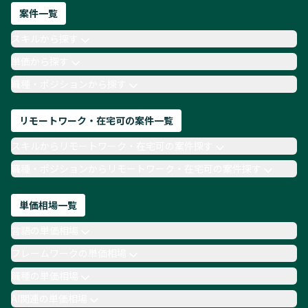
ネットワークエンジニア
Webディレクター
案件一覧
AIエンジニア
Webデザイナー
スキルから探す
月収100万円 業務委託
COBOL
Ruby
単価から探す
TypeScript
Laravel
AWS
職種・ポジションから探す
リモートワーク・在宅可の案件一覧
スキルからリモートワーク・在宅可の案件探す
職種・ポジションからリモートワーク・在宅可の案件探す
単価相場一覧
言語の単価相場
フレームワークの単価相場
職種の単価相場
AI関連の単価相場