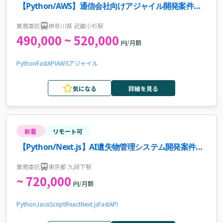
【Python/AWS】通信会社向けアジャイル開発案件・
求人
業務委託
神奈川県 武蔵小杉駅
490,000 ~ 520,000
円/月額
Python
FastAPI
AWS
アジャイル
気になる
詳細を見る
新着
リモート可
【Python/Next.js】AI遺失物管理システム開発案件・
求人
業務委託
東京都 九段下駅
~ 720,000
円/月額
Python
JavaScript
React
Next.js
FastAPI