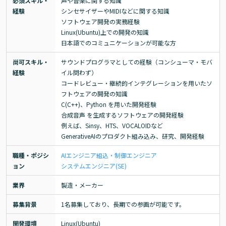
必須スキル・
声や音楽に関する知識

経験
シンセサイザーやMIDIなどに関する知識

ソフトウェア開発の実務経験

Linux(Ubuntu)上での開発の知識

日本語でのコミュニケーションが可能な方
尚可スキル・
サウンドプログラマとしての経験（コンシューマ・モバ
経験
イル問わず）

コードレビュー・継続的インテグレーションを用いたソ
フトウェアの開発の知識

C(C++)、Python を用いた開発経験

合成音声 を生成するソフトウェアの開発経験

例えば、Sinsy、HTS、VOCALOIDなど

GenerativeAIのプロダクト組み込み、研究、開発経験
職種・ポジシ
AIエンジニア
組込・制御エンジニア
ョン
システムエンジニア(SE)
業界
製造・メーカー
募集背景
1名募集しており、長期での参画が可能です。
開発環境
Linux(Ubuntu)