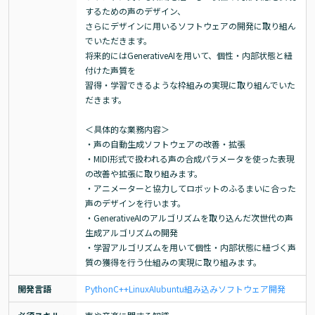
するための声のデザイン、

さらにデザインに用いるソフトウェアの開発に取り組ん
でいただきます。

将来的にはGenerativeAIを用いて、個性・内部状態と紐
付けた声質を

習得・学習できるような枠組みの実現に取り組んでいた
だきます。

＜具体的な業務内容＞

・声の自動生成ソフトウェアの改善・拡張

・MIDI形式で扱われる声の合成パラメータを使った表現
の改善や拡張に取り組みます。

・アニメーターと協力してロボットのふるまいに合った
声のデザインを行います。

・GenerativeAIのアルゴリズムを取り込んだ次世代の声
生成アルゴリズムの開発

・学習アルゴリズムを用いて個性・内部状態に紐づく声
質の獲得を行う仕組みの実現に取り組みます。
開発言語
Python
C++
Linux
AI
ubuntu
組み込み
ソフトウェア開発