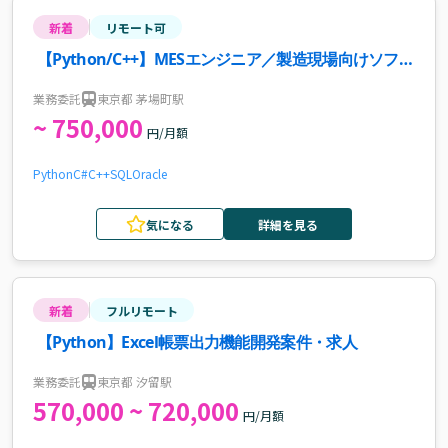
新着
リモート可
【Python/C++】MESエンジニア／製造現場向けソフト
ウェアの要件定義・設計開発案件・求人
業務委託
東京都 茅場町駅
~ 750,000
円/月額
Python
C#
C++
SQL
Oracle
気になる
詳細を見る
新着
フルリモート
【Python】Excel帳票出力機能開発案件・求人
業務委託
東京都 汐留駅
570,000 ~ 720,000
円/月額