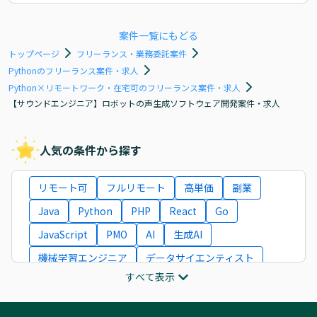
案件一覧にもどる
トップページ
フリーランス・業務委託案件
Pythonのフリーランス案件・求人
Python×リモートワーク・在宅可のフリーランス案件・求人
【サウンドエンジニア】ロボットの声生成ソフトウェア開発案件・求人
人気の条件から探す
リモート可
フルリモート
高単価
副業
Java
Python
PHP
React
Go
JavaScript
PMO
AI
生成AI
機械学習エンジニア
データサイエンティスト
すべて表示
インフラエンジニア
ITコンサルタント
フロントエンドエンジニア