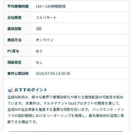
平均稼働時間
160〜180時間程度
出社頻度
フルリモート
面談回数
2回
商談方法
オンライン
PC貸与
あり
服装規定
なし
案件公開日時
2026/07/06 14:30:38
おすすめポイント
生成AI技術は、様々な業界で業務効率化や新たな価値創造の可能性を秘め
ています。 本案件は、マルチテナントSaaSプロダクトの開発を通じて、
生成AIの社会実装を推進する重要な役割を担います。 バックエンド・イン
フラの設計開発におけるリーダーシップを発揮し、最先端技術の活用に貢
献できる機会です。