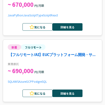
~ 670,000
円/月額
Java
Python
JavaScript
TypeScript
React
気になる
詳細を見る
新着
フルリモート
【フルリモート/AI】EUCプラットフォーム開発・サポ
ート案件・求人
業務委託
~ 690,000
円/月額
SQL
AWS
Azure
GCP
PostgreSQL
気になる
詳細を見る