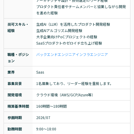
アーキテクチャ設計・技術選定のリード経験

プロダクト責任者やチームメンバーと協業しながら開発
を進めた経験
尚可スキル・
生成AI（LLM）を活用したプロダクト開発経験

経験
生成AIアルゴリズム開発経験

大手企業向けPoCプロジェクトの経験

SaaSプロダクトのゼロイチ立ち上げ経験
職種・ポジシ
バックエンドエンジニア
インフラエンジニア
ョン
業界
Saas
募集背景
1名募集しており、リーダー経験を重視します。
開発環境
クラウド環境（AWS/GCP/Azure等）
精算基準時間
160時間〜180時間
参画時期
2026/07
勤務時間
9:00〜18:00