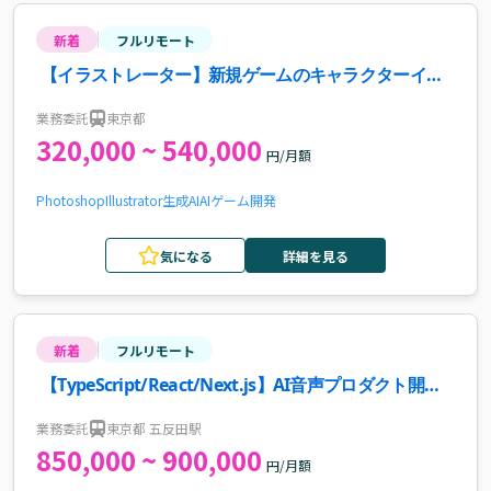
新着
フルリモート
【イラストレーター】新規ゲームのキャラクターイラ
スト制作案件・求人
業務委託
東京都
320,000 ~ 540,000
円/月額
Photoshop
Illustrator
生成AI
AI
ゲーム開発
気になる
詳細を見る
新着
フルリモート
【TypeScript/React/Next.js】AI音声プロダクト開発
（テックリード）案件・求人
業務委託
東京都 五反田駅
850,000 ~ 900,000
円/月額