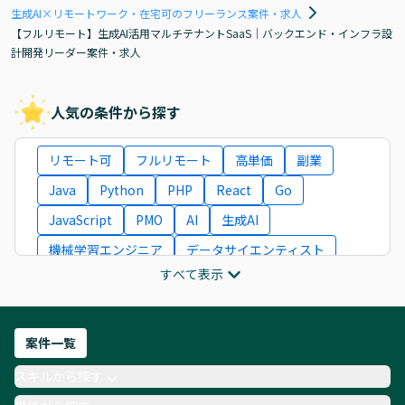
生成AI×リモートワーク・在宅可のフリーランス案件・求人
【フルリモート】生成AI活用マルチテナントSaaS｜バックエンド・インフラ設
計開発リーダー案件・求人
人気の条件から探す
リモート可
フルリモート
高単価
副業
Java
Python
PHP
React
Go
JavaScript
PMO
AI
生成AI
機械学習エンジニア
データサイエンティスト
すべて表示
インフラエンジニア
ITコンサルタント
フロントエンドエンジニア
ネットワークエンジニア
Webディレクター
案件一覧
AIエンジニア
Webデザイナー
スキルから探す
月収100万円 業務委託
COBOL
Ruby