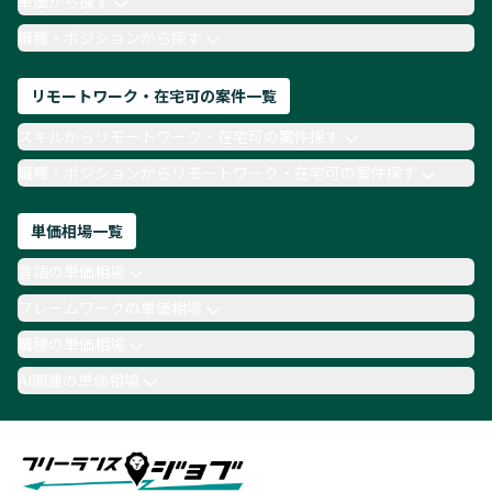
単価から探す
TypeScript
Laravel
AWS
職種・ポジションから探す
リモートワーク・在宅可の案件一覧
スキルからリモートワーク・在宅可の案件探す
職種・ポジションからリモートワーク・在宅可の案件探す
単価相場一覧
言語の単価相場
フレームワークの単価相場
職種の単価相場
AI関連の単価相場