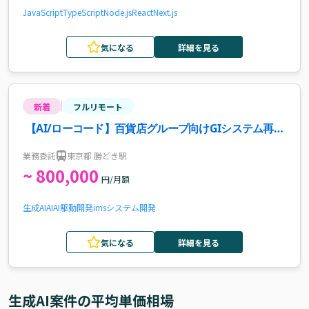
JavaScript
TypeScript
Node.js
React
Next.js
気になる
詳細を見る
新着
フルリモート
【AI/ローコード】百貨店グループ向けGIシステム再構
築支援案件・求人
業務委託
東京都 勝どき駅
~ 800,000
円/月額
生成AI
AI
AI駆動開発
ims
システム開発
気になる
詳細を見る
生成AI
案件の平均単価相場