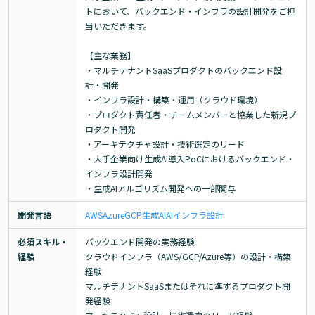
トにおいて、バックエンド・インフラの設計開発をご担
当いただきます。

【主な業務】

・マルチテナントSaaSプロダクトのバックエンド設
計・開発

・インフラ設計・構築・運用（クラウド環境）

・プロダクト責任者・チームメンバーと協業した新規プ
ロダクト開発

・アーキテクチャ設計・技術選定のリード

・大手企業向け生成AI導入PoCにおけるバックエンド・
インフラ設計開発

・生成AIアルゴリズム開発への一部関与
開発言語
AWS
Azure
GCP
生成AI
AI
インフラ設計
必須スキル・
バックエンド開発の実務経験

経験
クラウドインフラ（AWS/GCP/Azure等）の設計・構築
経験

マルチテナントSaaSまたはそれに準ずるプロダクト開
発経験
