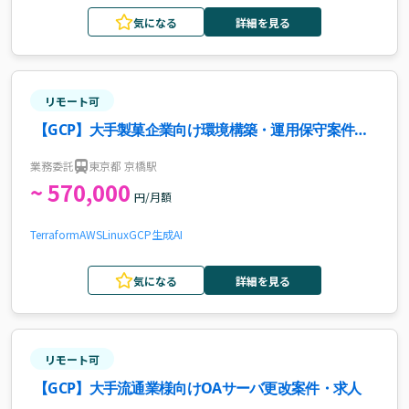
気になる
詳細を見る
リモート可
【GCP】大手製菓企業向け環境構築・運用保守案件・
求人
業務委託
東京都 京橋駅
~ 570,000
円/月額
Terraform
AWS
Linux
GCP
生成AI
気になる
詳細を見る
リモート可
【GCP】大手流通業様向けOAサーバ更改案件・求人