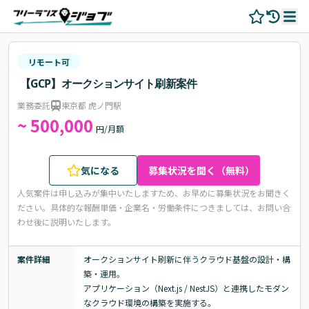
リモート可
【GCP】オークションサイト刷新案件
業務委託
東京都 虎ノ門駅
~ 500,000
円/月額
気になる
募集状況を聞く（無料）
人気案件は申し込みが集中いたしますため、お早めに募集状況をお聞きく
ださい。
具体的な報酬単価・企業名・労働条件につきましては、お問い合
わせ後に説明いたします。
案件詳細
オークションサイト刷新に伴うクラウド基盤の設計・構
築・運用。

アプリケーション（Next.js / NestJS）と連携したモダン
なクラウド環境の構築を実施する。
