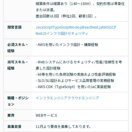
精算条件は精算あり（140～180H）、契約形態は準委任
または派遣。

面会回数は2回（弊社1回、顧客1回）。
開発言語
JavaScript
TypeScript
Node.js
React
Next.js
AWS
GCP
NestJS
インフラ設計
セキュリティ
必須スキル・
- AWSを用いたインフラ設計・構築経験
経験
尚可スキル・
- Webシステムにおけるセキュリティ/性能/信頼性を考
経験
慮した設計経験

- k6等を用いた負荷試験の実施および性能評価経験

- SLO/SLI設計およびサービス品質管理の実務経験

- AWS CDK（TypeScript）を用いたIaC実装経験
職種・ポジシ
インフラエンジニア
クラウドエンジニア
ョン
業界
WEBサービス
募集背景
11月より要員を募集しております。