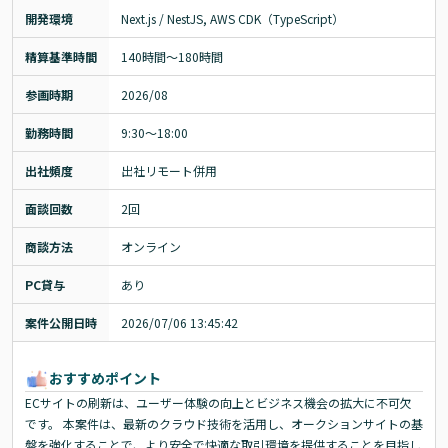
開発環境
Next.js / NestJS, AWS CDK（TypeScript）
精算基準時間
140時間〜180時間
参画時期
2026/08
勤務時間
9:30～18:00
出社頻度
出社リモート併用
面談回数
2回
商談方法
オンライン
PC貸与
あり
案件公開日時
2026/07/06 13:45:42
おすすめポイント
ECサイトの刷新は、ユーザー体験の向上とビジネス機会の拡大に不可欠
です。 本案件は、最新のクラウド技術を活用し、オークションサイトの基
盤を強化することで、より安全で快適な取引環境を提供することを目指し