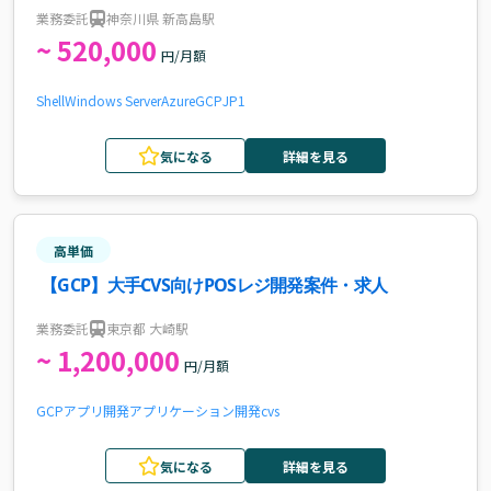
業務委託
神奈川県 新高島駅
~ 520,000
円/月額
Shell
Windows Server
Azure
GCP
JP1
気になる
詳細を見る
高単価
【GCP】大手CVS向けPOSレジ開発案件・求人
業務委託
東京都 大崎駅
~ 1,200,000
円/月額
GCP
アプリ開発
アプリケーション開発
cvs
気になる
詳細を見る