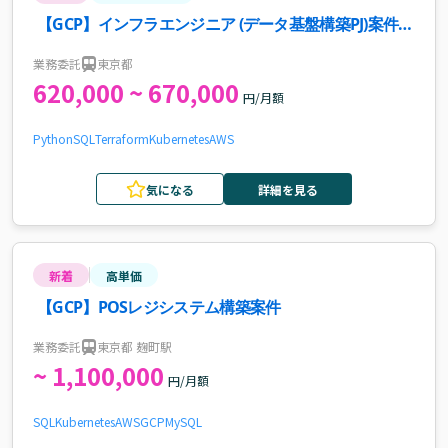
【GCP】インフラエンジニア (データ基盤構築PJ)案件・
求人
業務委託
東京都
620,000 ~ 670,000
円/月額
Python
SQL
Terraform
Kubernetes
AWS
気になる
詳細を見る
新着
高単価
【GCP】POSレジシステム構築案件
業務委託
東京都 麹町駅
~ 1,100,000
円/月額
SQL
Kubernetes
AWS
GCP
MySQL