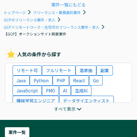
案件一覧にもどる
トップページ
フリーランス・業務委託案件
GCPのフリーランス案件・求人
GCP×リモートワーク・在宅可のフリーランス案件・求人
【GCP】オークションサイト刷新案件
人気の条件から探す
リモート可
フルリモート
高単価
副業
Java
Python
PHP
React
Go
JavaScript
PMO
AI
生成AI
機械学習エンジニア
データサイエンティスト
すべて表示
インフラエンジニア
ITコンサルタント
フロントエンドエンジニア
ネットワークエンジニア
Webディレクター
案件一覧