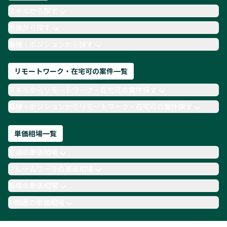
AIエンジニア
Webデザイナー
スキルから探す
月収100万円 業務委託
COBOL
Ruby
単価から探す
TypeScript
Laravel
AWS
職種・ポジションから探す
リモートワーク・在宅可の案件一覧
スキルからリモートワーク・在宅可の案件探す
職種・ポジションからリモートワーク・在宅可の案件探す
単価相場一覧
言語の単価相場
フレームワークの単価相場
職種の単価相場
AI関連の単価相場