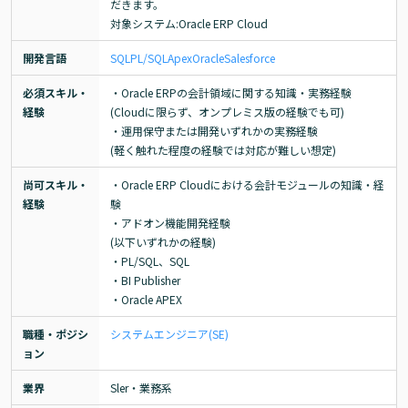
だきます。

対象システム:Oracle ERP Cloud
開発言語
SQL
PL/SQL
Apex
Oracle
Salesforce
必須スキル・
・Oracle ERPの会計領域に関する知識・実務経験

経験
(Cloudに限らず、オンプレミス版の経験でも可)

・運用保守または開発いずれかの実務経験

(軽く触れた程度の経験では対応が難しい想定)
尚可スキル・
・Oracle ERP Cloudにおける会計モジュールの知識・経
経験
験

・アドオン機能開発経験

(以下いずれかの経験)

・PL/SQL、SQL

・BI Publisher

・Oracle APEX
職種・ポジシ
システムエンジニア(SE)
ョン
業界
Sler・業務系