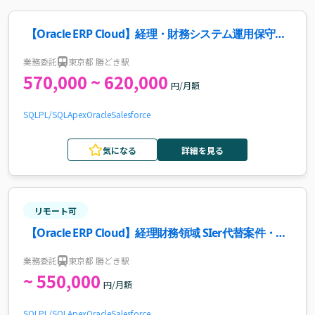
【Oracle ERP Cloud】経理・財務システム運用保守案
件・求人
業務委託
東京都 勝どき駅
570,000 ~ 620,000
円/月額
SQL
PL/SQL
Apex
Oracle
Salesforce
気になる
詳細を見る
リモート可
【Oracle ERP Cloud】経理財務領域 SIer代替案件・求
人
業務委託
東京都 勝どき駅
~ 550,000
円/月額
SQL
PL/SQL
Apex
Oracle
Salesforce