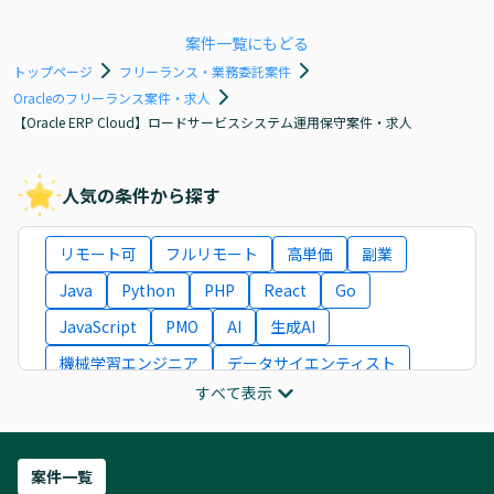
案件一覧にもどる
トップページ
フリーランス・業務委託案件
Oracleのフリーランス案件・求人
【Oracle ERP Cloud】ロードサービスシステム運用保守案件・求人
人気の条件から探す
リモート可
フルリモート
高単価
副業
Java
Python
PHP
React
Go
JavaScript
PMO
AI
生成AI
機械学習エンジニア
データサイエンティスト
すべて表示
インフラエンジニア
ITコンサルタント
フロントエンドエンジニア
ネットワークエンジニア
Webディレクター
案件一覧