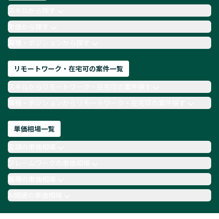
AIエンジニア
Webデザイナー
スキルから探す
月収100万円 業務委託
COBOL
Ruby
単価から探す
TypeScript
Laravel
AWS
職種・ポジションから探す
リモートワーク・在宅可の案件一覧
スキルからリモートワーク・在宅可の案件探す
職種・ポジションからリモートワーク・在宅可の案件探す
単価相場一覧
言語の単価相場
フレームワークの単価相場
職種の単価相場
AI関連の単価相場