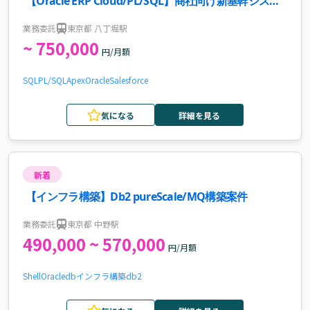
【Oracle ERP Cloud/PL/SQL】商社向け新基幹システ
ム構築案件
業務委託
東京都 八丁堀駅
~ 750,000
円/月額
SQL
PL/SQL
Apex
Oracle
Salesforce
気になる
詳細を見る
新着
【インフラ構築】Db2 pureScale/MQ構築案件
業務委託
東京都 中野駅
490,000 ~ 570,000
円/月額
Shell
Oracle
db
インフラ構築
db2