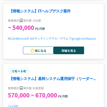
【情報システム】ITヘルプデスク案件
業務委託
東京都 渋谷駅
~ 540,000
円/月額
MLOps
Microsoft 365
キッティング
グループウェア
google workspace
気になる
詳細を見る
リモート可
【情報システム】基幹システム運用保守（リーダー支
援）案件・求人
業務委託
東京都 秋葉原駅
570,000 ~ 670,000
円/月額
C++
SAP