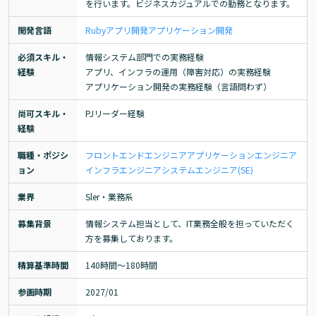
を行います。ビジネスカジュアルでの勤務となります。
開発言語
Ruby
アプリ開発
アプリケーション開発
必須スキル・
情報システム部門での実務経験

経験
アプリ、インフラの運用（障害対応）の実務経験

アプリケーション開発の実務経験（言語問わず）
尚可スキル・
PJリーダー経験
経験
職種・ポジシ
フロントエンドエンジニア
アプリケーションエンジニア
ョン
インフラエンジニア
システムエンジニア(SE)
業界
Sler・業務系
募集背景
情報システム担当として、IT業務全般を担っていただく
方を募集しております。
精算基準時間
140時間〜180時間
参画時期
2027/01