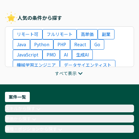
人気の条件から探す
リモート可
フルリモート
高単価
副業
Java
Python
PHP
React
Go
JavaScript
PMO
AI
生成AI
機械学習エンジニア
データサイエンティスト
すべて表示
インフラエンジニア
ITコンサルタント
フロントエンドエンジニア
ネットワークエンジニア
Webディレクター
案件一覧
AIエンジニア
Webデザイナー
スキルから探す
月収100万円 業務委託
COBOL
Ruby
単価から探す
TypeScript
Laravel
AWS
職種・ポジションから探す