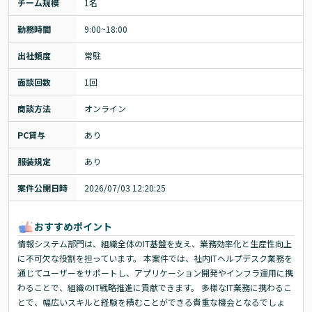
チーム規模
1名
勤務時間
9:00~18:00
出社頻度
常駐
面談回数
1回
商談方法
オンライン
PC貸与
あり
服装規定
あり
案件公開日時
2026/07/03 12:20:25
おすすめポイント
情報システム部門は、組織全体のIT基盤を支え、業務効率化と生産性向上
に不可欠な役割を担っています。 本案件では、社内ITヘルプデスク業務を
通じてユーザーをサポートし、アプリケーション開発やインフラ運用に携
わることで、組織のIT戦略推進に貢献できます。 多様なIT業務に携わるこ
とで、幅広いスキルと経験を積むことができる貴重な機会となるでしょ