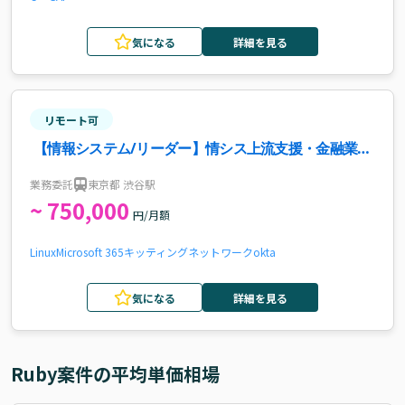
気になる
詳細を見る
リモート可
【情報システム/リーダー】情シス上流支援・金融業界
案件・求人
業務委託
東京都 渋谷駅
~ 750,000
円/月額
Linux
Microsoft 365
キッティング
ネットワーク
okta
気になる
詳細を見る
Ruby
案件の平均単価相場