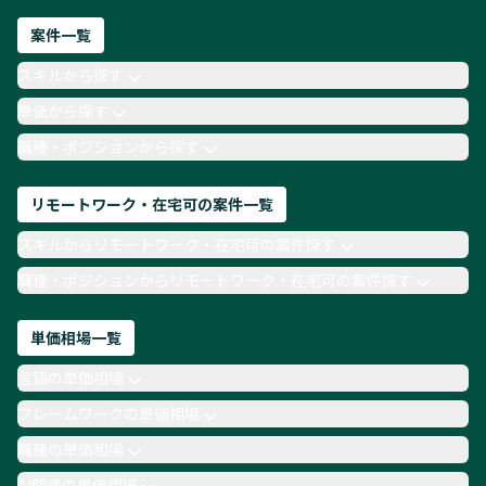
ネットワークエンジニア
Webディレクター
案件一覧
AIエンジニア
Webデザイナー
スキルから探す
月収100万円 業務委託
COBOL
Ruby
単価から探す
TypeScript
Laravel
AWS
職種・ポジションから探す
リモートワーク・在宅可の案件一覧
スキルからリモートワーク・在宅可の案件探す
職種・ポジションからリモートワーク・在宅可の案件探す
単価相場一覧
言語の単価相場
フレームワークの単価相場
職種の単価相場
AI関連の単価相場