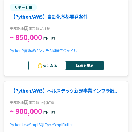
リモート可
【Python/AWS】自動化基盤開発案件
業務委託
東京都 品川駅
~ 850,000
円/月額
Python
R言語
AWS
システム開発
アジャイル
気になる
詳細を見る
【Python/AWS】ヘルステック新規事業インフラ設
計・バックエンド開発案件・求人
業務委託
東京都 神谷町駅
~ 900,000
円/月額
Python
JavaScript
SQL
TypeScript
Flutter