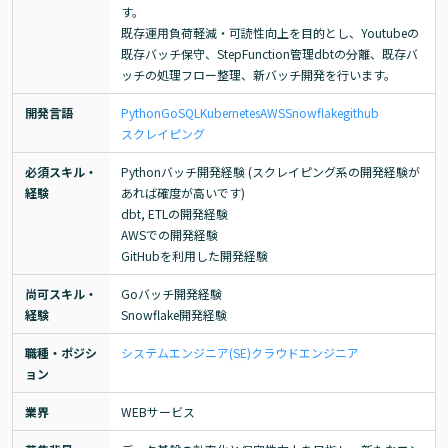
す。

既存運用負荷軽減・可読性向上を目的とし、Youtubeの
既存バッチ保守、StepFunction管理dbtの分離、既存バ
ッチの処理フロー整理、新バッチ開発を行います。
開発言語
Python
Go
SQL
Kubernetes
AWS
Snowflake
github
スクレイピング
必須スキル・
Pythonバッチ開発経験 (スクレイピング系の開発経験が
経験
あれば確度が高いです)

dbt, ETLの開発経験

AWSでの開発経験

GitHubを利用した開発経験
尚可スキル・
Goバッチ開発経験

経験
Snowflake開発経験
職種・ポジシ
システムエンジニア(SE)
クラウドエンジニア
ョン
業界
WEBサービス