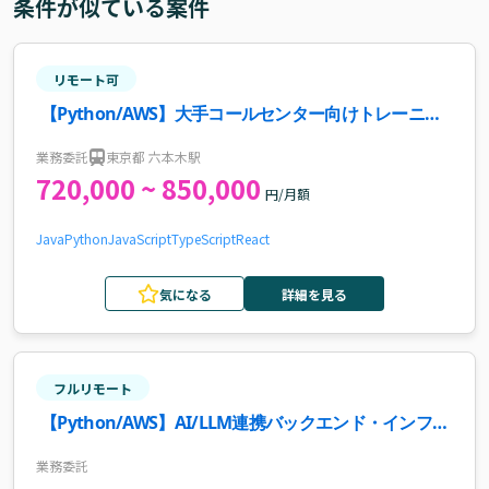
条件が似ている案件
リモート可
【Python/AWS】大手コールセンター向けトレーニン
グアプリ プロダクト化フェーズ開発案件
業務委託
東京都 六本木駅
720,000 ~ 850,000
円/月額
Java
Python
JavaScript
TypeScript
React
気になる
詳細を見る
フルリモート
【Python/AWS】AI/LLM連携バックエンド・インフラ
エンジニア案件
業務委託