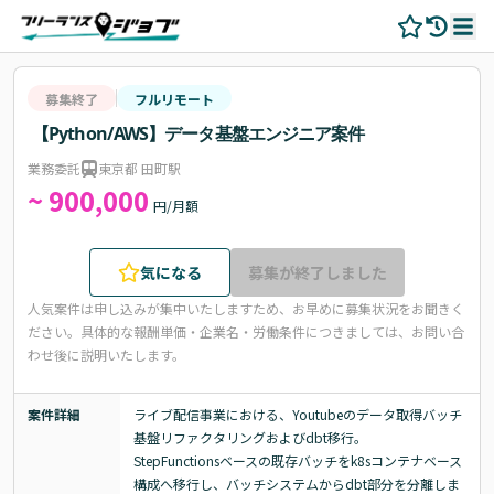
募集終了
フルリモート
【Python/AWS】データ基盤エンジニア案件
業務委託
東京都 田町駅
~ 900,000
円/月額
気になる
募集が終了しました
人気案件は申し込みが集中いたしますため、お早めに募集状況をお聞きく
ださい。
具体的な報酬単価・企業名・労働条件につきましては、お問い合
わせ後に説明いたします。
案件詳細
ライブ配信事業における、Youtubeのデータ取得バッチ
基盤リファクタリングおよびdbt移行。

StepFunctionsベースの既存バッチをk8sコンテナベース
構成へ移行し、バッチシステムからdbt部分を分離しま