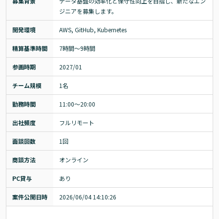
募集背景
データ基盤の効率化と保守性向上を目指し、新たなエン
ジニアを募集します。
開発環境
AWS, GitHub, Kubernetes
精算基準時間
7時間〜9時間
参画時期
2027/01
チーム規模
1名
勤務時間
11:00～20:00
出社頻度
フルリモート
面談回数
1回
商談方法
オンライン
PC貸与
あり
案件公開日時
2026/06/04 14:10:26