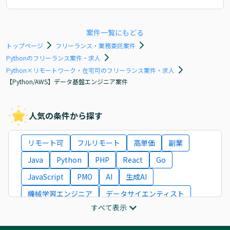
案件一覧にもどる
トップページ
フリーランス・業務委託案件
Pythonのフリーランス案件・求人
Python×リモートワーク・在宅可のフリーランス案件・求人
【Python/AWS】データ基盤エンジニア案件
人気の条件から探す
リモート可
フルリモート
高単価
副業
Java
Python
PHP
React
Go
JavaScript
PMO
AI
生成AI
機械学習エンジニア
データサイエンティスト
すべて表示
インフラエンジニア
ITコンサルタント
フロントエンドエンジニア