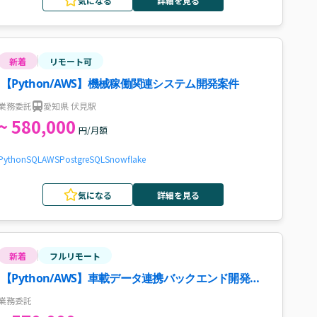
気になる
詳細を見る
新着
リモート可
【Python/AWS】機械稼働関連システム開発案件
業務委託
愛知県 伏見駅
~ 580,000
円/月額
Python
SQL
AWS
PostgreSQL
Snowflake
気になる
詳細を見る
新着
フルリモート
【Python/AWS】車載データ連携バックエンド開発案
件・求人
業務委託