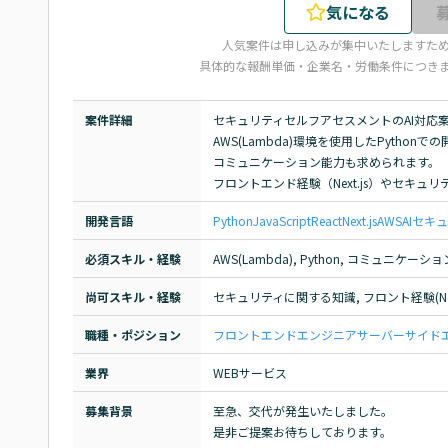
気になる
人気案件は申し込みが集中いたしますた
具体的な報酬単価・企業名・労働条件につき
案件詳細
セキュリティセルフアセスメントのAI対応案
AWS(Lambda)環境を使用したPython
コミュニケーション能力も求められます。

フロントエンド経験（Next.js）やセキ
開発言語
Python
JavaScript
React
Next.js
AWS
AI
セキュ
必須スキル・経験
AWS(Lambda), Python, コミュニケーシ
尚可スキル・経験
セキュリティに関する知識, フロント経験(Next
職種・ポジション
フロントエンドエンジニア
サーバーサイド
業界
WEBサービス
募集背景
至急、交代が発生いたしました。

是非ご提案お待ちしております。