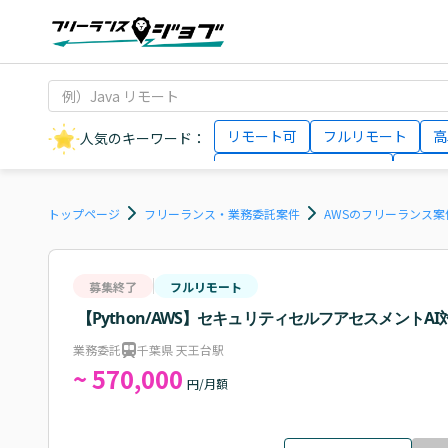
リモート可
フルリモート
高
人気のキーワード：
データサイエンティスト
インフ
AIエンジニア
Webデザイナー
トップページ
フリーランス・業務委託案件
AWSのフリーランス案
募集終了
フルリモート
【Python/AWS】セキュリティセルフアセスメントA
業務委託
千葉県 天王台駅
~ 570,000
円/月額