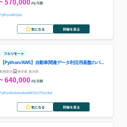
~ 570,000
円/月額
Python
AWS
ses
気になる
詳細を見る
フルリモート
【Python/AWS】自動車関連データ利活用基盤のバッ
クエンド開発案件・求人
業務委託
東京都 豊洲駅
~ 640,000
円/月額
Python
Kubernetes
AWS
GCP
Docker
気になる
詳細を見る