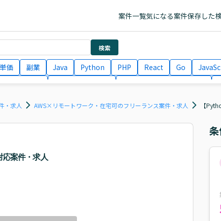
案件一覧
気になる案件
保存した
検索
単価
副業
Java
Python
PHP
React
Go
JavaSc
ラエンジニア
ITコンサルタント
フロントエンドエンジニア
月収100万円 業務委託
COBOL
Ruby
TypeScript
Larav
件・求人
AWS×リモートワーク・在宅可のフリーランス案件・求人
【Pyt
条
I対応案件・求人