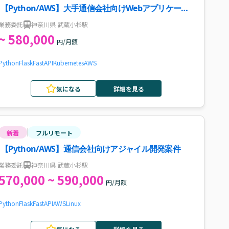
【Python/AWS】大手通信会社向けWebアプリケーシ
ョン開発案件・求人
業務委託
神奈川県 武蔵小杉駅
~ 580,000
円/月額
Python
Flask
FastAPI
Kubernetes
AWS
気になる
詳細を見る
新着
フルリモート
【Python/AWS】通信会社向けアジャイル開発案件
業務委託
神奈川県 武蔵小杉駅
570,000 ~ 590,000
円/月額
Python
Flask
FastAPI
AWS
Linux