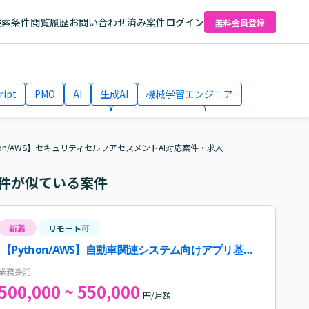
検索条件
閲覧履歴
お問い合わせ済み案件
ログイン
無料会員登録
ript
PMO
AI
生成AI
機械学習エンジニア
ネットワークエンジニア
Webディレクター
el
AWS
hon/AWS】セキュリティセルフアセスメントAI対応案件・求人
件が似ている案件
新着
リモート可
【Python/AWS】自動車関連システム向けアプリ基盤
開発支援案件・求人
業務委託
500,000 ~ 550,000
円/月額