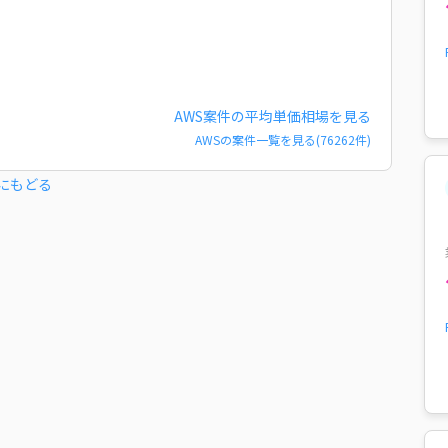
AWS
案件の平均単価相場を見る
AWS
の案件一覧を見る(
76262
件)
にもどる