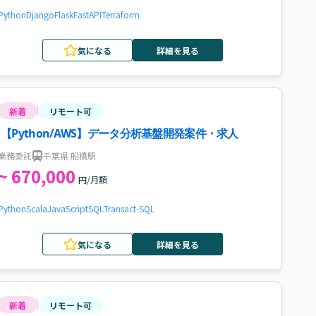
Python
Django
Flask
FastAPI
Terraform
気になる
詳細を見る
新着
リモート可
【Python/AWS】データ分析基盤開発案件・求人
業務委託
千葉県 船橋駅
~ 670,000
円/月額
Python
Scala
JavaScript
SQL
Transact-SQL
気になる
詳細を見る
新着
リモート可