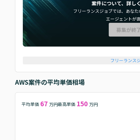
案件について、詳し
フリーランスジョブでは、
あなた
エージェントが
募集が終
フリーランス
AWS
案件の平均単価相場
67
150
平均単価
最高単価
万円
万円