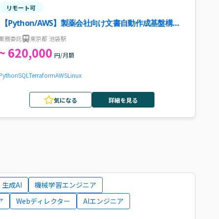
リモート可
【Python/AWS】製薬会社向け文書自動作成基盤構築
案件・求人
業務委託
東京都 池袋駅
~ 620,000
円/月額
Python
SQL
Terraform
AWS
Linux
気になる
詳細を見る
生成AI
機械学習エンジニア
ア
Webディレクター
AIエンジニア