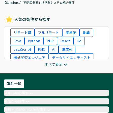
【Salesforce】不動産業界向け営業システム統合案件
人気の条件から探す
リモート可
フルリモート
高単価
副業
Java
Python
PHP
React
Go
JavaScript
PMO
AI
生成AI
機械学習エンジニア
データサイエンティスト
すべて表示
インフラエンジニア
ITコンサルタント
フロントエンドエンジニア
ネットワークエンジニア
Webディレクター
案件一覧
AIエンジニア
Webデザイナー
スキルから探す
月収100万円 業務委託
COBOL
Ruby
単価から探す
TypeScript
Laravel
AWS
職種・ポジションから探す