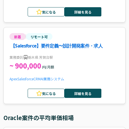
気になる
詳細を見る
新着
リモート可
【Salesforce】要件定義〜設計開発案件・求人
業務委託
栃木県 芳賀台駅
~ 900,000
円/月額
Apex
Salesforce
CRM
AI
業務システム
気になる
詳細を見る
Oracle
案件の平均単価相場