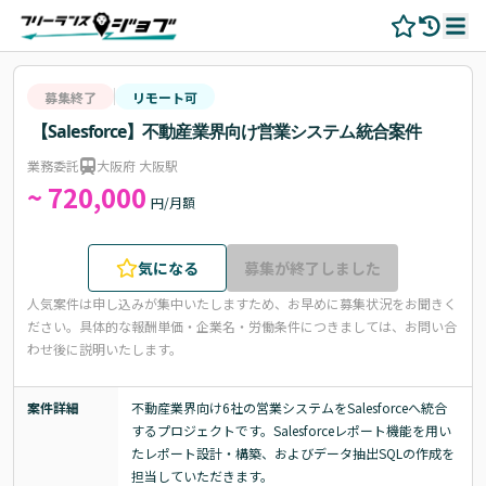
募集終了
リモート可
【Salesforce】不動産業界向け営業システム統合案件
業務委託
大阪府 大阪駅
~ 720,000
円/月額
気になる
募集が終了しました
人気案件は申し込みが集中いたしますため、お早めに募集状況をお聞きく
ださい。
具体的な報酬単価・企業名・労働条件につきましては、お問い合
わせ後に説明いたします。
案件詳細
不動産業界向け6社の営業システムをSalesforceへ統合
するプロジェクトです。Salesforceレポート機能を用い
たレポート設計・構築、およびデータ抽出SQLの作成を
担当していただきます。