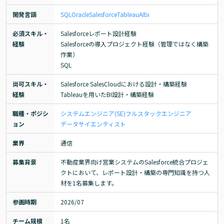
開発言語
SQL
Oracle
Salesforce
Tableau
AI
bi
必須スキル・
Salesforceレポート設計経験

経験
Salesforceの導入プロジェクト経験（管理ではなく構築
作業）

SQL
尚可スキル・
Salesforce SalesCloudにおける設計・構築経験

経験
Tableauを用いたBI設計・構築経験
職種・ポジシ
システムエンジニア(SE)
フルスタックエンジニア
ョン
データサイエンティスト
業界
通信
募集背景
不動産業界向け営業システムのSalesforce統合プロジェ
クトにおいて、レポート設計・構築の専門知識を持つ人
材を1名募集します。
参画時期
2026/07
チーム規模
1名