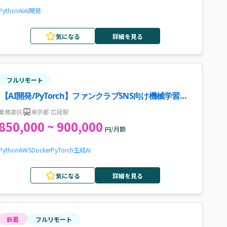
Python
AI
AI開発
気になる
詳細を見る
フルリモート
【AI開発/PyTorch】ファンクラブSNS向け機械学習エ
ンジニア案件・求人
業務委託
東京都 広尾駅
850,000 ~ 900,000
円/月額
Python
AWS
Docker
PyTorch
生成AI
気になる
詳細を見る
新着
フルリモート