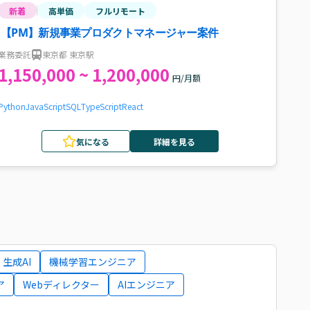
新着
高単価
フルリモート
【PM】新規事業プロダクトマネージャー案件
業務委託
東京都 東京駅
1,150,000 ~ 1,200,000
円/月額
Python
JavaScript
SQL
TypeScript
React
気になる
詳細を見る
生成AI
機械学習エンジニア
ア
Webディレクター
AIエンジニア