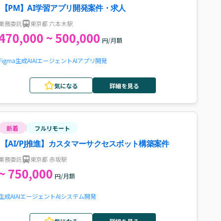
【PM】AI学習アプリ開発案件・求人
業務委託
東京都 六本木駅
470,000 ~ 500,000
円/月額
Figma
生成AI
AIエージェント
AI
アプリ開発
気になる
詳細を見る
新着
フルリモート
【AI/PJ推進】カスタマーサクセスボット構築案件
業務委託
東京都 赤坂駅
~ 750,000
円/月額
生成AI
AIエージェント
AI
システム開発