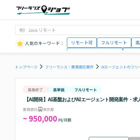
リモート可
フルリモート
高
人気のキーワード：
データサイエンティスト
インフ
AIエンジニア
Webデザイナー
トップページ
フリーランス・業務委託案件
AIエージェントのフ
募集終了
高単価
フルリモート
【AI開発】AI基盤およびAIエージェント開発案件・求
業務委託
東京都
~ 950,000
円/月額