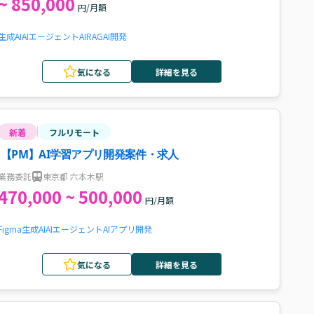
~ 850,000
円/月額
生成AI
AIエージェント
AI
RAG
AI開発
気になる
詳細を見る
新着
フルリモート
【PM】AI学習アプリ開発案件・求人
業務委託
東京都 六本木駅
470,000 ~ 500,000
円/月額
Figma
生成AI
AIエージェント
AI
アプリ開発
気になる
詳細を見る