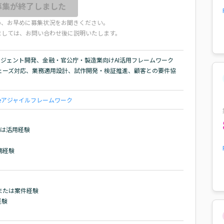
募集が終了しました
め、お早めに募集状況をお聞きください。
ましては、お問い合わせ後に説明いたします。
AIエージェント開発、金融・官公庁・製造業向けAI活用フレームワーク
ェーズ対応、業務適用設計、試作開発・検証推進、顧客との要件協
e
アジャイル
フレームワーク
は活用経験

経験

たは案件経験

験
