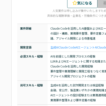
気になる
人気案件は申し込みが集中いたしますた
具体的な報酬単価・企業名・労働条件につき
案件詳細
Claude Codeを活用したAI基盤および
の設計・構築、業務要件整理、要件定義フ
議、アジャイル開発による改善推進
開発言語
生成AI
Claude Code
AIエージェント
AI
Claud
必須スキル・経験
AIを前提とした開発プロセスの経験

LLMおよびAIエージェントに関する知識また
Claude Codeを活用した開発経験

要件整理や業務理解と開発工程をつなぐ実務
アジャイル開発プロジェクトの経験
尚可スキル・経験
生成AIを活用した試作開発または検証経験

金融、官公庁、製造業いずれかの業務知識ま
AIエージェントの設計経験または業務適用経
業務要件整理および要件定義の経験