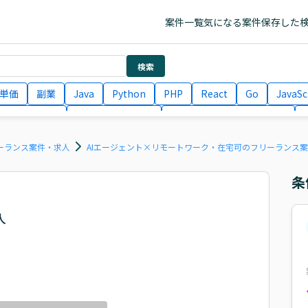
案件一覧
気になる案件
保存した
検索
単価
副業
Java
Python
PHP
React
Go
JavaSc
ラエンジニア
ITコンサルタント
フロントエンドエンジニア
月収100万円 業務委託
COBOL
Ruby
TypeScript
Larav
リーランス案件・求人
AIエージェント×リモートワーク・在宅可のフリーランス
条
人