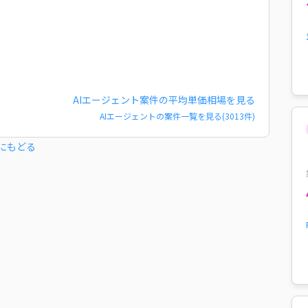
AIエージェント
案件の平均単価相場を見る
AIエージェント
の案件一覧を見る(
3013
件)
にもどる