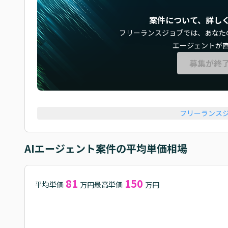
案件について、詳し
フリーランスジョブでは、
あなた
エージェントが
募集が終
フリーランス
AIエージェント
案件の平均単価相場
81
150
平均単価
最高単価
万円
万円