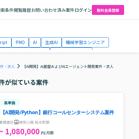
検索条件
閲覧履歴
お問い合わせ済み案件
ログイン
無料会員登録
ript
PMO
AI
生成AI
機械学習エンジニア
ネットワークエンジニア
Webディレクター
el
AWS
案件・求人
【AI開発】AI基盤およびAIエージェント開発案件・求人
件が似ている案件
高単価
【AI開発/Python】銀行コールセンターシステム案件
業務委託
神奈川県 桜木町駅
~ 1,080,000
円/月額