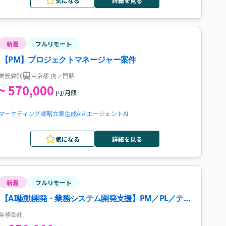
気になる
詳細を見る
新着
フルリモート
【PM】プロジェクトマネージャー案件
業務委託
東京都 虎ノ門駅
~ 570,000
円/月額
マーケティング戦略立案
生成AI
AIエージェント
AI
気になる
詳細を見る
新着
フルリモート
【AI駆動開発・業務システム開発支援】PM／PL／テ
ックリード案件
業務委託